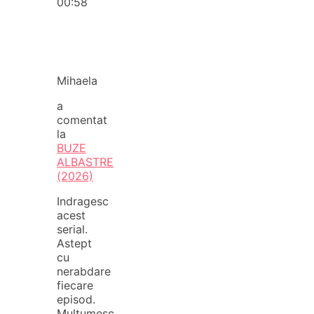
00:58
Mihaela
a
comentat
la
BUZE
ALBASTRE
(2026)
Indragesc
acest
serial.
Astept
cu
nerabdare
fiecare
episod.
Multumesc