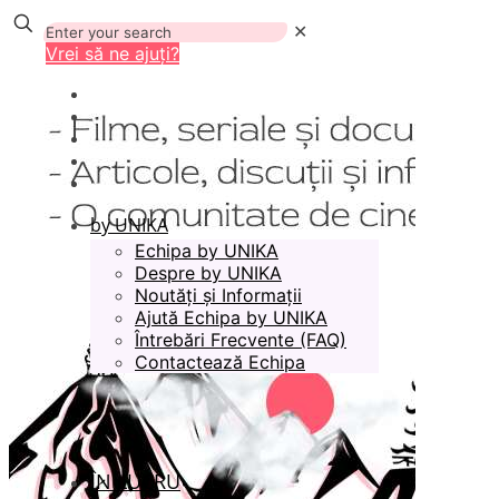
✕
Vrei să ne ajuți?
by UNIKA
Echipa by UNIKA
Despre by UNIKA
Noutăți și Informații
Ajută Echipa by UNIKA
Întrebări Frecvente (FAQ)
Contactează Echipa
ÎN LUCRU