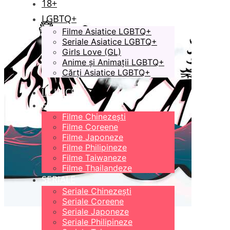
18+
LGBTQ+
Filme Asiatice LGBTQ+
Seriale Asiatice LGBTQ+
Girls Love (GL)
Anime și Animații LGBTQ+
Cărți Asiatice LGBTQ+
ÎN LUCRU
FILME
Filme Chinezești
Filme Coreene
Filme Japoneze
Filme Philipineze
Filme Taiwaneze
Filme Thailandeze
SERIALE
Seriale Chinezești
Seriale Coreene
Seriale Japoneze
Seriale Philipineze