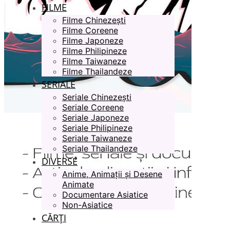
FILME
Filme Chinezești
Filme Coreene
Filme Japoneze
Filme Philipineze
Filme Taiwaneze
Filme Thailandeze
SERIALE
Seriale Chinezești
Seriale Coreene
Seriale Japoneze
Seriale Philipineze
Seriale Taiwaneze
Seriale Thailandeze
DIVERSE
Anime, Animații și Desene
Animate
Documentare Asiatice
Non-Asiatice
CĂRȚI