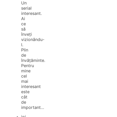
Un
serial
interesant.
Ai
ce
să
înveți
vizionându-
l.
Plin
de
învățăminte.
Pentru
mine
cel
mai
interesant
este
cât
de
important…
joi,