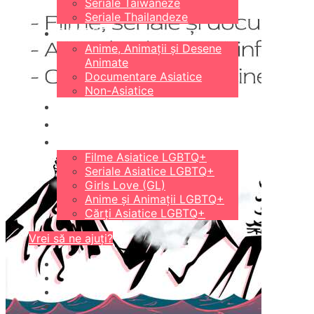
Seriale Taiwaneze
Seriale Thailandeze
DIVERSE
Anime, Animații și Desene
Animate
Documentare Asiatice
Non-Asiatice
CĂRȚI
18+
LGBTQ+
Filme Asiatice LGBTQ+
Seriale Asiatice LGBTQ+
Girls Love (GL)
Anime și Animații LGBTQ+
Cărți Asiatice LGBTQ+
Vrei să ne ajuți?