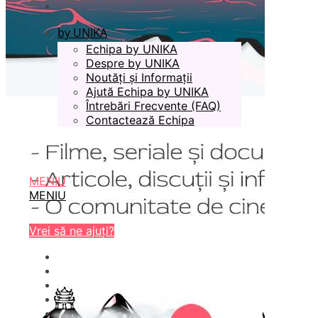
by UNIKA
Echipa by UNIKA
Despre by UNIKA
Noutăți și Informații
Ajută Echipa by UNIKA
Întrebări Frecvente (FAQ)
Contactează Echipa
MENIU
MENIU
Vrei să ne ajuți?