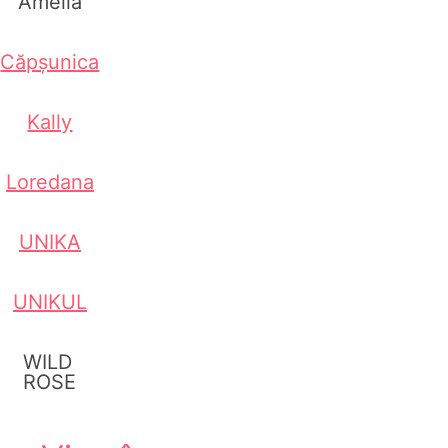
Amelia
Căpșunica
Kally
Loredana
UNIKA
UNIKUL
WILD
ROSE