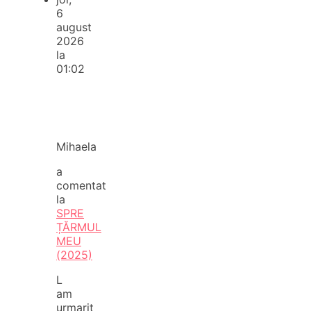
6
august
2026
la
01:02
Mihaela
a
comentat
la
SPRE
ȚĂRMUL
MEU
(2025)
L
am
urmarit