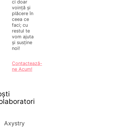
ci doar
voință și
plăcere în
ceea ce
faci; cu
restul te
vom ajuta
și susține
noi!
Contactează-
ne Acum!
oști
olaboratori
Axystry