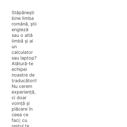
Stăpânești
bine limba
română, știi
engleză
sau o altă
limbă și ai
un
calculator
sau laptop?
Alătură-te
echipei
noastre de
traducători!
Nu cerem
experiență,
ci doar
voință și
plăcere în
ceea ce
faci; cu
restul te