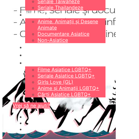
Seriale Taiwaneze
Seriale Thailandeze
DIVERSE
Anime, Animații și Desene
Animate
Documentare Asiatice
Non-Asiatice
CĂRȚI
18+
LGBTQ+
Filme Asiatice LGBTQ+
Seriale Asiatice LGBTQ+
Girls Love (GL)
Anime și Animații LGBTQ+
Cărți Asiatice LGBTQ+
Vrei să ne ajuți?