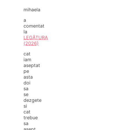
mihaela
a
comentat
la
LEGĂTURA
(2026)
cat
iam
aseptat
pe
asta
doi
sa
se
dezgete
si
cat
trebue
sa
asept