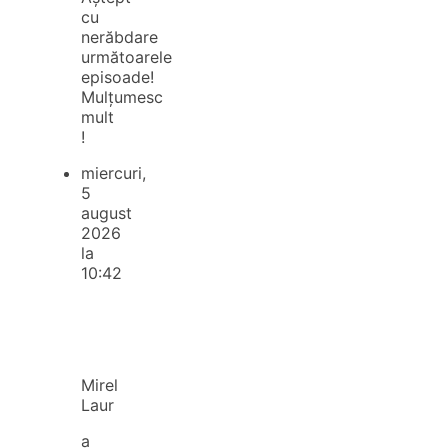
cu
nerăbdare
următoarele
episoade!
Mulțumesc
mult
!
miercuri,
5
august
2026
la
10:42
Mirel
Laur
a