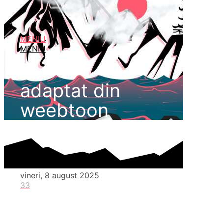
MENIU
MENIU
adaptat din
weebtoon
vineri, 8 august 2025
33