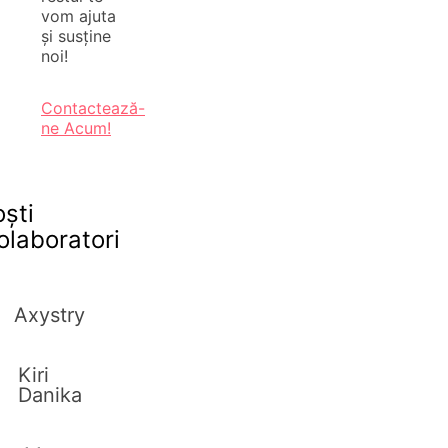
vom ajuta
și susține
noi!
Contactează-
ne Acum!
oști
olaboratori
Axystry
Kiri
Danika