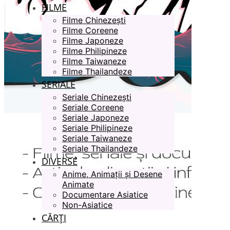
FILME
Filme Chinezești
Filme Coreene
Filme Japoneze
Filme Philipineze
Filme Taiwaneze
Filme Thailandeze
SERIALE
Seriale Chinezești
Seriale Coreene
Seriale Japoneze
Seriale Philipineze
Seriale Taiwaneze
Seriale Thailandeze
DIVERSE
Anime, Animații și Desene
Animate
Documentare Asiatice
Non-Asiatice
CĂRȚI