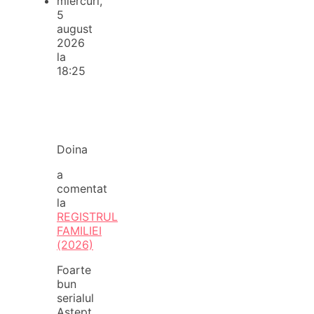
miercuri,
5
august
2026
la
18:25
Doina
a
comentat
la
REGISTRUL
FAMILIEI
(2026)
Foarte
bun
serialul
Aștept