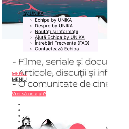
by UNIKA
Echipa by UNIKA
Despre by UNIKA
Noutăți și Informații
Ajută Echipa by UNIKA
Întrebări Frecvente (FAQ)
Contactează Echipa
MENIU
MENIU
Vrei să ne ajuți?