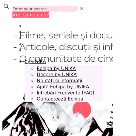
✕
Vrei să ne ajuți?
by UNIKA
Echipa by UNIKA
Despre by UNIKA
Noutăți și Informații
Ajută Echipa by UNIKA
Întrebări Frecvente (FAQ)
Contactează Echipa
ÎN LUCRU