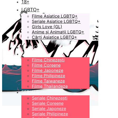
18+
LGBTQ+
Filme Asiatice LGBTQ+
Seriale Asiatice LGBTQ+
Girls Love (GL)
Anime și Animații LGBTQ+
Cărți Asiatice LGBTQ+
ÎN LUCRU
FILME
Filme Chinezești
Filme Coreene
Filme Japoneze
Filme Philipineze
Filme Taiwaneze
Filme Thailandeze
SERIALE
Seriale Chinezești
Seriale Coreene
Seriale Japoneze
Seriale Philipineze