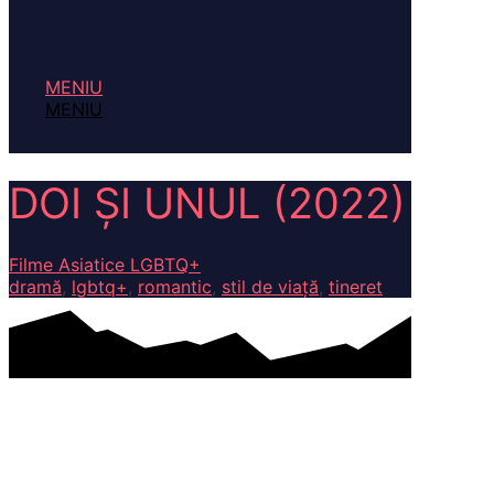
MENIU
MENIU
DOI ȘI UNUL (2022)
Filme Asiatice LGBTQ+
dramă
,
lgbtq+
,
romantic
,
stil de viață
,
tineret