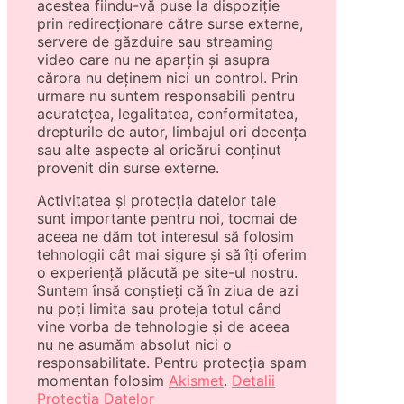
acestea fiindu-vă puse la dispoziție
prin redirecționare către surse externe,
servere de găzduire sau streaming
video care nu ne aparțin și asupra
cărora nu deținem nici un control. Prin
urmare nu suntem responsabili pentru
acuratețea, legalitatea, conformitatea,
drepturile de autor, limbajul ori decența
sau alte aspecte al oricărui conținut
provenit din surse externe.
Activitatea și protecția datelor tale
sunt importante pentru noi, tocmai de
aceea ne dăm tot interesul să folosim
tehnologii cât mai sigure și să îți oferim
o experiență plăcută pe site-ul nostru.
Suntem însă conștieți că în ziua de azi
nu poți limita sau proteja totul când
vine vorba de tehnologie și de aceea
nu ne asumăm absolut nici o
responsabilitate. Pentru protecția spam
momentan folosim
Akismet
.
Detalii
Protecția Datelor