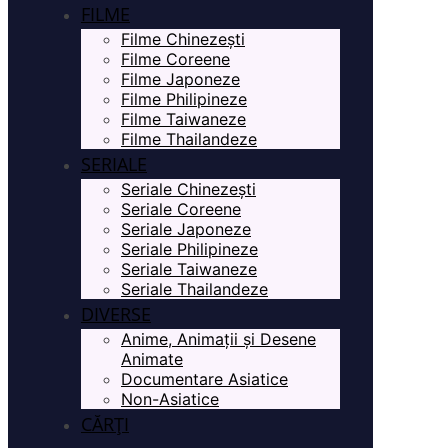
FILME
Filme Chinezești
Filme Coreene
Filme Japoneze
Filme Philipineze
Filme Taiwaneze
Filme Thailandeze
SERIALE
Seriale Chinezești
Seriale Coreene
Seriale Japoneze
Seriale Philipineze
Seriale Taiwaneze
Seriale Thailandeze
DIVERSE
Anime, Animații și Desene
Animate
Documentare Asiatice
Non-Asiatice
CĂRȚI