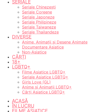
SERIALE
Seriale Chinezești
Seriale Coreene
Seriale Japoneze
Seriale Philipineze
Seriale Taiwaneze
Seriale Thailandeze
DIVERSE
Anime, Animații și Desene Animate
Documentare Asiatice
Non-Asiatice
CĂRȚI
18+
LGBTQ+
Filme Asiatice LGBTQ+
Seriale Asiatice LGBTQ+
Girls Love (GL)
Anime și Animații LGBTQ+
Cărți Asiatice LGBTQ+
ACASĂ
ÎN LUCRU
FILME ASIATICE