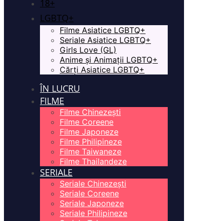
18+
LGBTQ+
Filme Asiatice LGBTQ+
Seriale Asiatice LGBTQ+
Girls Love (GL)
Anime și Animații LGBTQ+
Cărți Asiatice LGBTQ+
ÎN LUCRU
FILME
Filme Chinezești
Filme Coreene
Filme Japoneze
Filme Philipineze
Filme Taiwaneze
Filme Thailandeze
SERIALE
Seriale Chinezești
Seriale Coreene
Seriale Japoneze
Seriale Philipineze