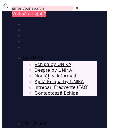
✕
Vrei să ne ajuți?
by UNIKA
Echipa by UNIKA
Despre by UNIKA
Noutăți și Informații
Ajută Echipa by UNIKA
Întrebări Frecvente (FAQ)
Contactează Echipa
ÎN LUCRU