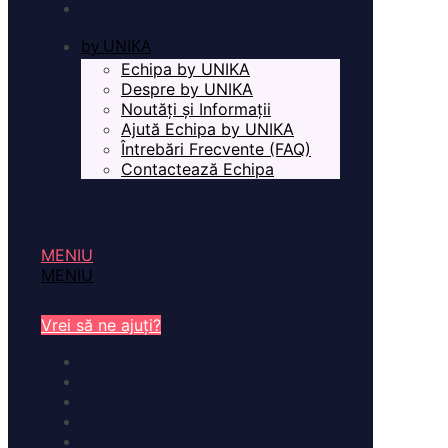
by UNIKA
Echipa by UNIKA
Despre by UNIKA
Noutăți și Informații
Ajută Echipa by UNIKA
Întrebări Frecvente (FAQ)
Contactează Echipa
MENIU
MENIU
Vrei să ne ajuți?