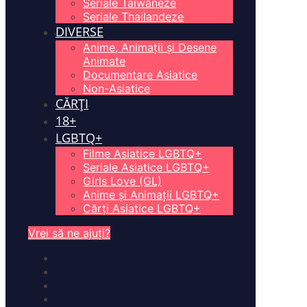
Seriale Taiwaneze
Seriale Thailandeze
DIVERSE
Anime, Animații și Desene
Animate
Documentare Asiatice
Non-Asiatice
CĂRȚI
18+
LGBTQ+
Filme Asiatice LGBTQ+
Seriale Asiatice LGBTQ+
Girls Love (GL)
Anime și Animații LGBTQ+
Cărți Asiatice LGBTQ+
Vrei să ne ajuți?