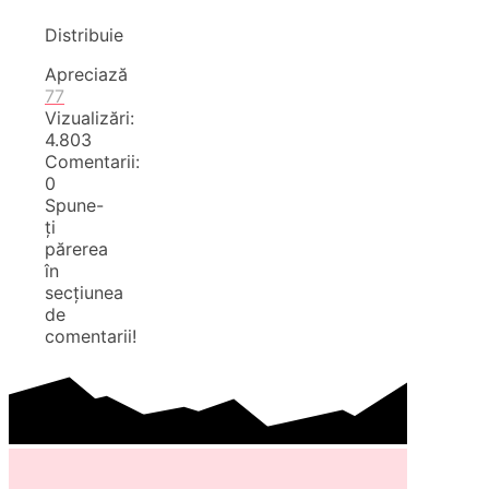
Distribuie
Apreciază
77
Vizualizări:
4.803
Comentarii:
0
Spune-
ți
părerea
în
secțiunea
de
comentarii!