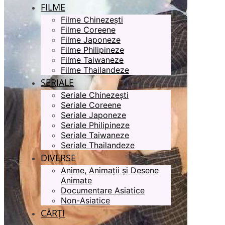
FILME
Filme Chinezești
Filme Coreene
Filme Japoneze
Filme Philipineze
Filme Taiwaneze
Filme Thailandeze
SERIALE
Seriale Chinezești
Seriale Coreene
Seriale Japoneze
Seriale Philipineze
Seriale Taiwaneze
Seriale Thailandeze
DIVERSE
Anime, Animații și Desene
Animate
Documentare Asiatice
Non-Asiatice
CĂRȚI