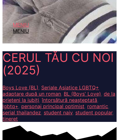
MENIU
MENIU
CERUL TĂU CU NOI
(2025)
Boys Love (BL)
,
Seriale Asiatice LGBTQ+
adaptare după un roman
,
BL (Boys' Love)
,
de la
prieteni la iubiți
,
întorsătură neașteptată
,
lgbtq+
,
personaj principal optimist
,
romantic
,
serial thailandez
,
student naiv
,
student popular
,
tineret