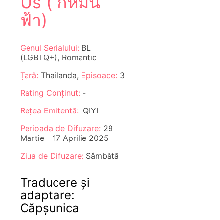
Us ( กี่หมื่น
ฟ้า)
Genul Serialului:
BL
(LGBTQ+), Romantic
Țară:
Thailanda,
Episoade:
3
Rating Conținut:
-
Rețea Emitentă:
iQIYI
Perioada de Difuzare:
29
Martie - 17 Aprilie 2025
Ziua de Difuzare:
Sâmbătă
Traducere și
adaptare:
Căpșunica