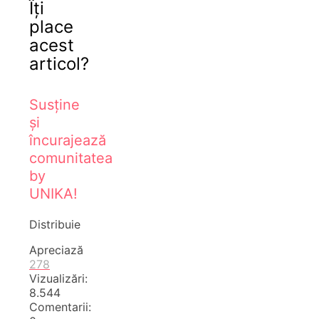
Îți
place
acest
articol?
Susține
și
încurajează
comunitatea
by
UNIKA!
Distribuie
Apreciază
278
Vizualizări:
8.544
Comentarii: