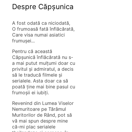
Despre Căpșunica
A fost odată ca niciodată,
O frumoasă fată înflăcărată,
Care visa numai asiatici
frumușei...
Pentru că această
Căpșunică înflăcărată nu s-
a mai putut mulțumi doar cu
privitul și admiratul, a decis
să le traducă filmele și
serialele. Asta doar ca să
poată ține mai bine pasul cu
frumoșii ei iubiți.
Revenind din Lumea Viselor
Nemuritoare pe Tărâmul
Muritorilor de Rând, pot să
vă mai spun despre mine
că-mi plac serialele