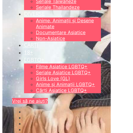
Seriale Taiwaneze
Seriale Thailandeze
DIVERSE
Anime, Animații și Desene
Animate
Documentare Asiatice
Non-Asiatice
CĂRȚI
18+
LGBTQ+
Filme Asiatice LGBTQ+
Seriale Asiatice LGBTQ+
Girls Love (GL)
Anime și Animații LGBTQ+
Cărți Asiatice LGBTQ+
Vrei să ne ajuți?