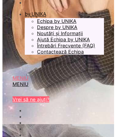
by UNIKA
Echipa by UNIKA
Despre by UNIKA
Noutăți și Informații
Ajută Echipa by UNIKA
Întrebări Frecvente (FAQ)
Contactează Echipa
MENIU
MENIU
Vrei să ne ajuți?