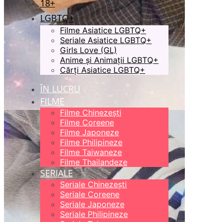
18+
LGBTQ+
Filme Asiatice LGBTQ+
Seriale Asiatice LGBTQ+
Girls Love (GL)
Anime și Animații LGBTQ+
Cărți Asiatice LGBTQ+
ÎN LUCRU
FILME
Filme Chinezești
Filme Coreene
Filme Japoneze
Filme Philipineze
Filme Taiwaneze
Filme Thailandeze
SERIALE
Seriale Chinezești
Seriale Coreene
Seriale Japoneze
Seriale Philipineze