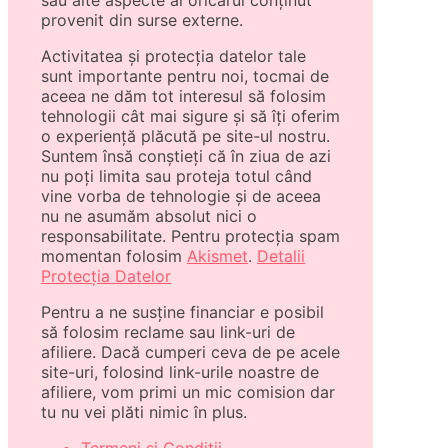
sau alte aspecte al oricărui conținut
provenit din surse externe.
Activitatea și protecția datelor tale
sunt importante pentru noi, tocmai de
aceea ne dăm tot interesul să folosim
tehnologii cât mai sigure și să îți oferim
o experiență plăcută pe site-ul nostru.
Suntem însă conștieți că în ziua de azi
nu poți limita sau proteja totul când
vine vorba de tehnologie și de aceea
nu ne asumăm absolut nici o
responsabilitate. Pentru protecția spam
momentan folosim
Akismet
.
Detalii
Protecția Datelor
Pentru a ne susține financiar e posibil
să folosim reclame sau link-uri de
afiliere. Dacă cumperi ceva de pe acele
site-uri, folosind link-urile noastre de
afiliere, vom primi un mic comision dar
tu nu vei plăti nimic în plus.