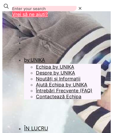
✕
Vrei să ne ajuți?
by UNIKA
Echipa by UNIKA
Despre by UNIKA
Noutăți și Informații
Ajută Echipa by UNIKA
Întrebări Frecvente (FAQ)
Contactează Echipa
ÎN LUCRU