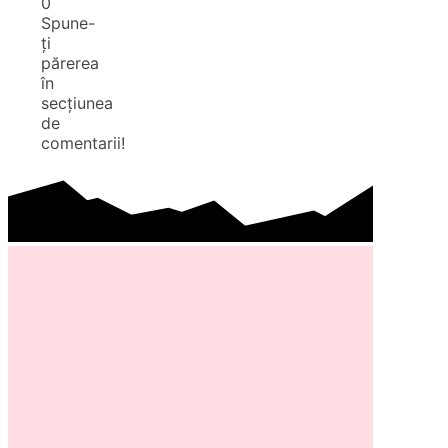
0
Spune-
ți
părerea
în
secțiunea
de
comentarii!