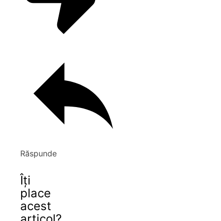
Răspunde
Îți
place
acest
articol?