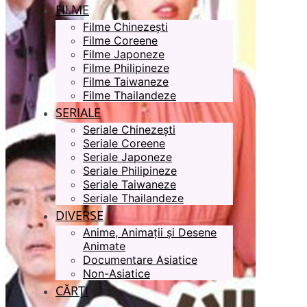
FILME
Filme Chinezești
Filme Coreene
Filme Japoneze
Filme Philipineze
Filme Taiwaneze
Filme Thailandeze
SERIALE
Seriale Chinezești
Seriale Coreene
Seriale Japoneze
Seriale Philipineze
Seriale Taiwaneze
Seriale Thailandeze
DIVERSE
Anime, Animații și Desene
Animate
Documentare Asiatice
Non-Asiatice
CĂRȚI