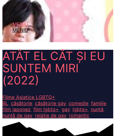
MENIU
MENIU
ATÂT EL CÂT ȘI EU
SUNTEM MIRI
(2022)
Filme Asiatice LGBTQ+
BL
,
căsătorie
,
căsătorie gay
,
comedie
,
familie
,
film japonez
,
film lgbtq+
,
gay
,
lgbtq+
,
nuntă
,
nuntă de gay
,
relație de gay
,
romantic