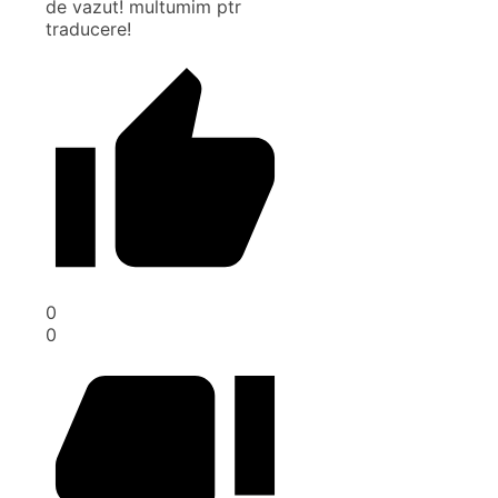
de vazut! multumim ptr
traducere!
0
0