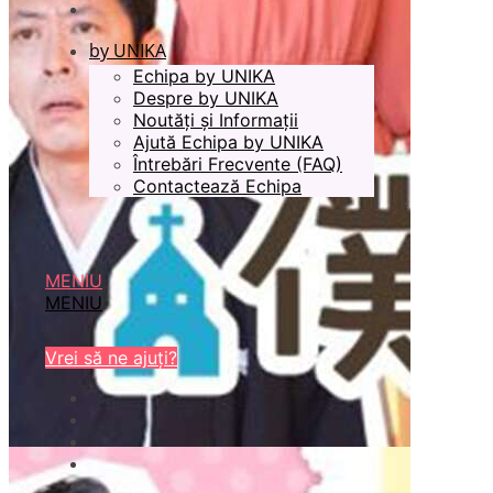
by UNIKA
Echipa by UNIKA
Despre by UNIKA
Noutăți și Informații
Ajută Echipa by UNIKA
Întrebări Frecvente (FAQ)
Contactează Echipa
MENIU
MENIU
Vrei să ne ajuți?