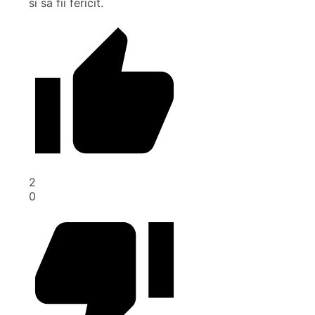
si sa fii fericit.
2
0