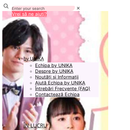
✕
Vrei să ne ajuți?
by UNIKA
Echipa by UNIKA
Despre by UNIKA
Noutăți și Informații
Ajută Echipa by UNIKA
Întrebări Frecvente (FAQ)
Contactează Echipa
ÎN LUCRU