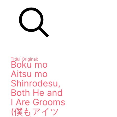
Titlul Original:
Boku mo
Aitsu mo
Shinrodesu,
Both He and
I Are Grooms
(僕もアイツ