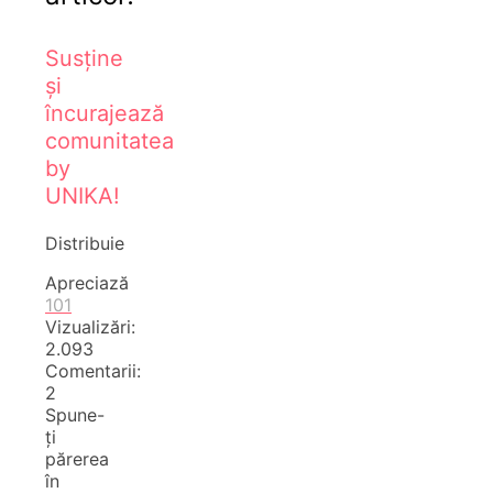
Susține
și
încurajează
comunitatea
by
UNIKA!
Distribuie
Apreciază
101
Vizualizări:
2.093
Comentarii:
2
Spune-
ți
părerea
în