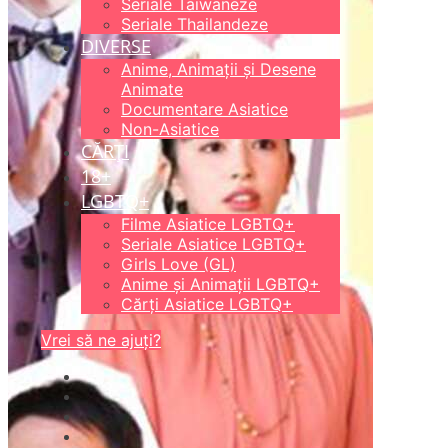
Seriale Taiwaneze
Seriale Thailandeze
DIVERSE
Anime, Animații și Desene
Animate
Documentare Asiatice
Non-Asiatice
CĂRȚI
18+
LGBTQ+
Filme Asiatice LGBTQ+
Seriale Asiatice LGBTQ+
Girls Love (GL)
Anime și Animații LGBTQ+
Cărți Asiatice LGBTQ+
Vrei să ne ajuți?