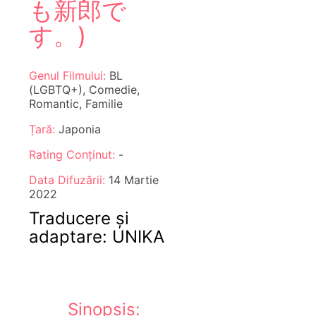
も新郎で
す。)
Genul Filmului:
BL
(LGBTQ+), Comedie,
Romantic, Familie
Țară:
Japonia
Rating Conținut:
-
Data Difuzării:
14 Martie
2022
Traducere și
adaptare: UNIKA
Sinopsis: