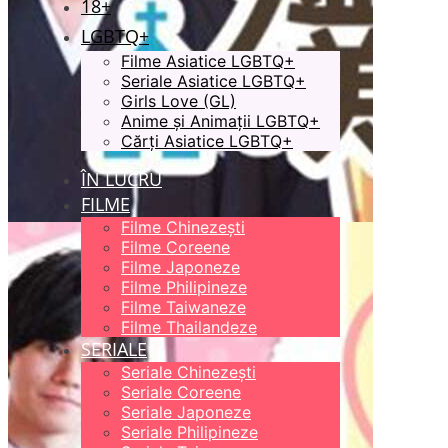
18+
LGBTQ+
Filme Asiatice LGBTQ+
Seriale Asiatice LGBTQ+
Girls Love (GL)
Anime și Animații LGBTQ+
Cărți Asiatice LGBTQ+
ÎN LUCRU
FILME
Filme Chinezești
Filme Coreene
Filme Japoneze
Filme Philipineze
Filme Taiwaneze
Filme Thailandeze
SERIALE
Seriale Chinezești
Seriale Coreene
Seriale Japoneze
Seriale Philipineze