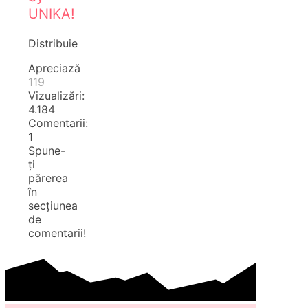
UNIKA!
Distribuie
Apreciază
119
Vizualizări:
4.184
Comentarii:
1
Spune-
ți
părerea
în
secțiunea
de
comentarii!