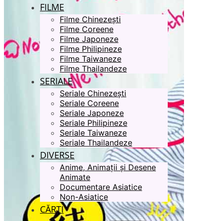
FILME
Filme Chinezești
Filme Coreene
Filme Japoneze
Filme Philipineze
Filme Taiwaneze
Filme Thailandeze
SERIALE
Seriale Chinezești
Seriale Coreene
Seriale Japoneze
Seriale Philipineze
Seriale Taiwaneze
Seriale Thailandeze
DIVERSE
Anime, Animații și Desene
Animate
Documentare Asiatice
Non-Asiatice
CĂRȚI