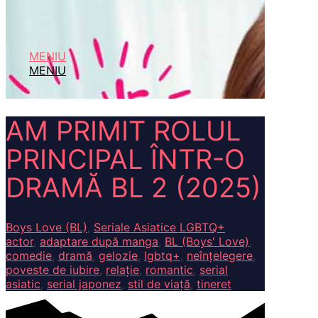
MENIU
MENIU
AM PRIMIT ROLUL
PRINCIPAL ÎNTR-O
DRAMĂ BL 2 (2025)
Boys Love (BL)
,
Seriale Asiatice LGBTQ+
actor
,
adaptare după manga
,
BL (Boys' Love)
,
comedie
,
dramă
,
gelozie
,
lgbtq+
,
neînțelegere
,
poveste de iubire
,
relație
,
romantic
,
serial
asiatic
,
serial japonez
,
stil de viață
,
tineret