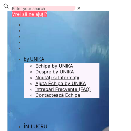
✕
Vrei să ne ajuți?
by UNIKA
Echipa by UNIKA
Despre by UNIKA
Noutăți și Informații
Ajută Echipa by UNIKA
Întrebări Frecvente (FAQ)
Contactează Echipa
ÎN LUCRU