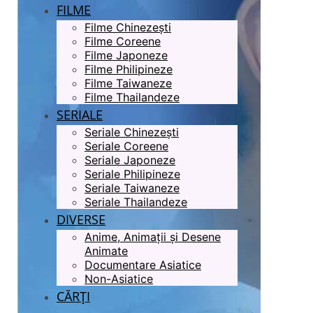
FILME
Filme Chinezești
Filme Coreene
Filme Japoneze
Filme Philipineze
Filme Taiwaneze
Filme Thailandeze
SERIALE
Seriale Chinezești
Seriale Coreene
Seriale Japoneze
Seriale Philipineze
Seriale Taiwaneze
Seriale Thailandeze
DIVERSE
Anime, Animații și Desene
Animate
Documentare Asiatice
Non-Asiatice
CĂRȚI