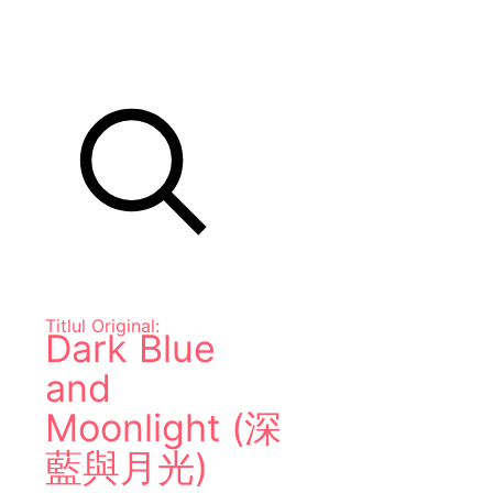
Titlul Original:
Dark Blue
and
Moonlight (深
藍與月光)