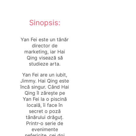
Sinopsis:
Yan Fei este un tânăr
director de
marketing, iar Hai
Qing visează să
studieze arta.
Yan Fei are un iubit,
Jimmy. Hai Qing este
încă singur. Când Hai
Qing îl zărește pe
Yan Fei la o piscină
locală, îi face în
secret o poză
tânărului drăguț.
Printr-o serie de
evenimente
nefericite, cei doi