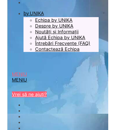
by UNIKA
Echipa by UNIKA
Despre by UNIKA
Noutăți și Informații
Ajută Echipa by UNIKA
Întrebări Frecvente (FAQ)
Contactează Echipa
MENIU
MENIU
Vrei să ne ajuți?