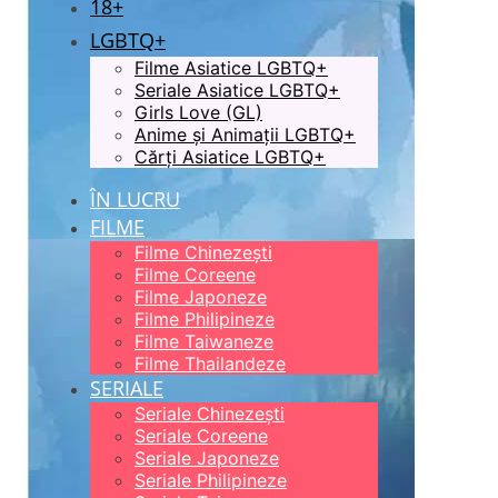
18+
LGBTQ+
Filme Asiatice LGBTQ+
Seriale Asiatice LGBTQ+
Girls Love (GL)
Anime și Animații LGBTQ+
Cărți Asiatice LGBTQ+
ÎN LUCRU
FILME
Filme Chinezești
Filme Coreene
Filme Japoneze
Filme Philipineze
Filme Taiwaneze
Filme Thailandeze
SERIALE
Seriale Chinezești
Seriale Coreene
Seriale Japoneze
Seriale Philipineze