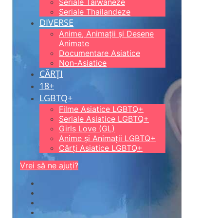
Seriale Taiwaneze
Seriale Thailandeze
DIVERSE
Anime, Animații și Desene
Animate
Documentare Asiatice
Non-Asiatice
CĂRȚI
18+
LGBTQ+
Filme Asiatice LGBTQ+
Seriale Asiatice LGBTQ+
Girls Love (GL)
Anime și Animații LGBTQ+
Cărți Asiatice LGBTQ+
Vrei să ne ajuți?