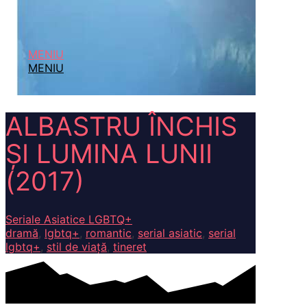
MENIU
MENIU
ALBASTRU ÎNCHIS
ȘI LUMINA LUNII
(2017)
Seriale Asiatice LGBTQ+
dramă
,
lgbtq+
,
romantic
,
serial asiatic
,
serial
lgbtq+
,
stil de viață
,
tineret