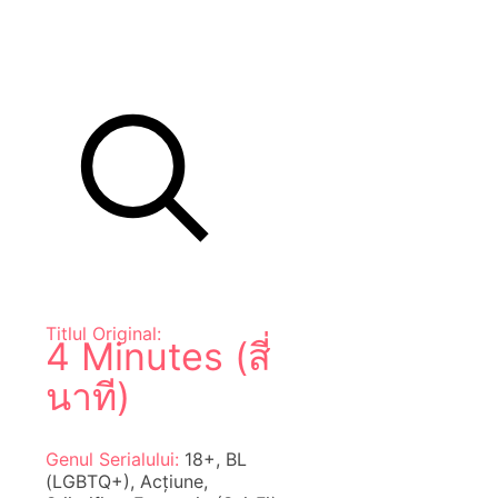
Titlul Original:
4 Minutes (สี่
นาที)
Genul Serialului:
18+, BL
(LGBTQ+), Acțiune,