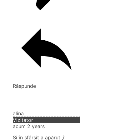
Răspunde
alina
Vizitator
acum 2 years
Și în sfârșit a apărut ,îl