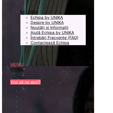
by UNIKA
Echipa by UNIKA
Despre by UNIKA
Noutăți și Informații
Ajută Echipa by UNIKA
Întrebări Frecvente (FAQ)
Contactează Echipa
MENIU
MENIU
Vrei să ne ajuți?