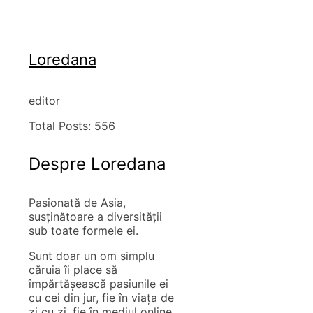
Loredana
editor
Total Posts:
556
Despre Loredana
Pasionată de Asia,
susţinătoare a diversităţii
sub toate formele ei.
Sunt doar un om simplu
căruia îi place să
împărtăşească pasiunile ei
cu cei din jur, fie în viaţa de
zi cu zi, fie în mediul online.