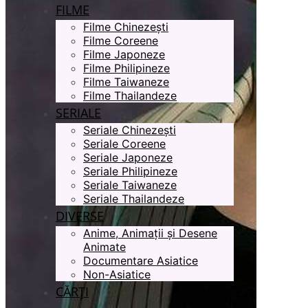
FILME
Filme Chinezești
Filme Coreene
Filme Japoneze
Filme Philipineze
Filme Taiwaneze
Filme Thailandeze
SERIALE
Seriale Chinezești
Seriale Coreene
Seriale Japoneze
Seriale Philipineze
Seriale Taiwaneze
Seriale Thailandeze
DIVERSE
Anime, Animații și Desene
Animate
Documentare Asiatice
Non-Asiatice
CĂRȚI