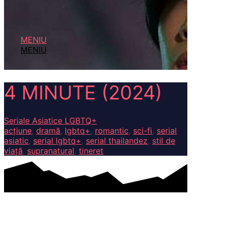
MENIU
MENIU
4 MINUTE (2024)
Seriale Asiatice LGBTQ+
acțiune
,
dramă
,
lgbtq+
,
romantic
,
sci-fi
,
serial
asiatic
,
serial lgbtq+
,
serial thailandez
,
stil de
viață
,
supranatural
,
tineret