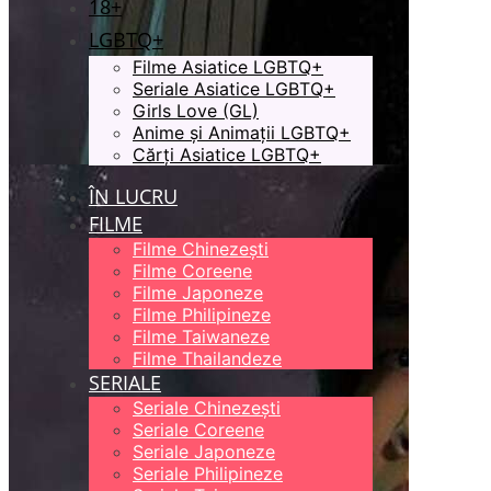
18+
LGBTQ+
Filme Asiatice LGBTQ+
Seriale Asiatice LGBTQ+
Girls Love (GL)
Anime și Animații LGBTQ+
Cărți Asiatice LGBTQ+
ÎN LUCRU
FILME
Filme Chinezești
Filme Coreene
Filme Japoneze
Filme Philipineze
Filme Taiwaneze
Filme Thailandeze
SERIALE
Seriale Chinezești
Seriale Coreene
Seriale Japoneze
Seriale Philipineze