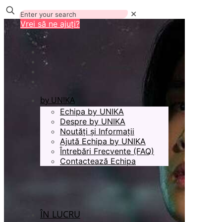
✕
Vrei să ne ajuți?
by UNIKA
Echipa by UNIKA
Despre by UNIKA
Noutăți și Informații
Ajută Echipa by UNIKA
Întrebări Frecvente (FAQ)
Contactează Echipa
ÎN LUCRU