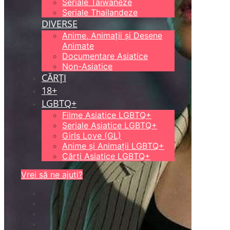
Seriale Taiwaneze
Seriale Thailandeze
DIVERSE
Anime, Animații și Desene
Animate
Documentare Asiatice
Non-Asiatice
CĂRȚI
18+
LGBTQ+
Filme Asiatice LGBTQ+
Seriale Asiatice LGBTQ+
Girls Love (GL)
Anime și Animații LGBTQ+
Cărți Asiatice LGBTQ+
Vrei să ne ajuți?