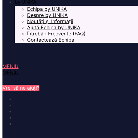
by UNIKA
Echipa by UNIKA
Despre by UNIKA
Noutăți și Informații
Ajută Echipa by UNIKA
Întrebări Frecvente (FAQ)
Contactează Echipa
MENIU
MENIU
Vrei să ne ajuți?