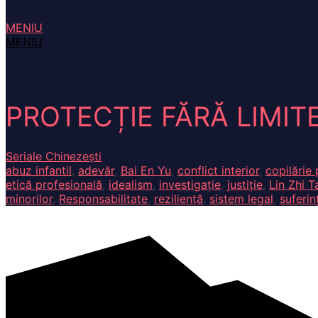
MENIU
MENIU
PROTECȚIE FĂRĂ LIMITE
Seriale Chinezești
abuz infantil
,
adevăr
,
Bai En Yu
,
conflict interior
,
copilărie 
etică profesională
,
idealism
,
investigație
,
justiție
,
Lin Zhi T
minorilor
,
Responsabilitate
,
reziliență
,
sistem legal
,
suferin