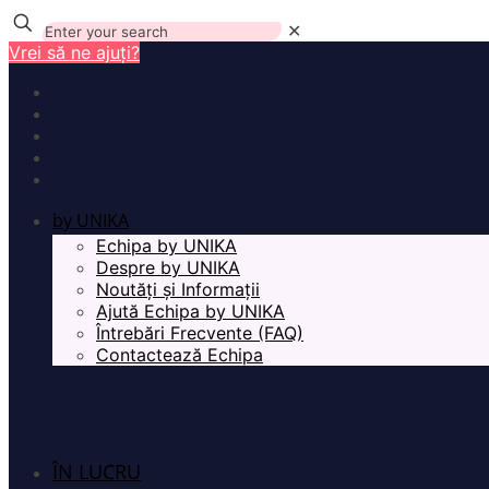
✕
Vrei să ne ajuți?
by UNIKA
Echipa by UNIKA
Despre by UNIKA
Noutăți și Informații
Ajută Echipa by UNIKA
Întrebări Frecvente (FAQ)
Contactează Echipa
ÎN LUCRU