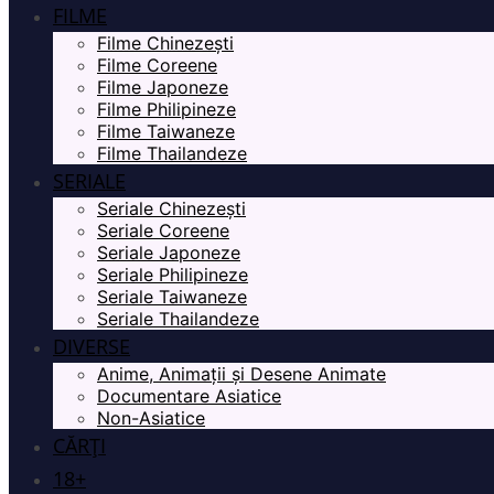
FILME
Filme Chinezești
Filme Coreene
Filme Japoneze
Filme Philipineze
Filme Taiwaneze
Filme Thailandeze
SERIALE
Seriale Chinezești
Seriale Coreene
Seriale Japoneze
Seriale Philipineze
Seriale Taiwaneze
Seriale Thailandeze
DIVERSE
Anime, Animații și Desene Animate
Documentare Asiatice
Non-Asiatice
CĂRȚI
18+