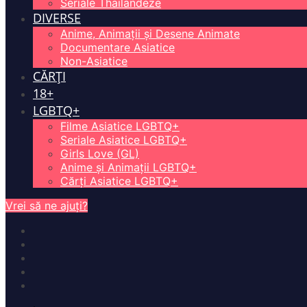
Seriale Thailandeze
DIVERSE
Anime, Animații și Desene Animate
Documentare Asiatice
Non-Asiatice
CĂRȚI
18+
LGBTQ+
Filme Asiatice LGBTQ+
Seriale Asiatice LGBTQ+
Girls Love (GL)
Anime și Animații LGBTQ+
Cărți Asiatice LGBTQ+
Vrei să ne ajuți?