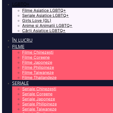
LGBTQ+
Filme Asiatice LGBTQ+
Seriale Asiatice LGBTQ+
Girls Love (GL)
Anime și Animații LGBTQ+
Cărți Asiatice LGBTQ+
ÎN LUCRU
FILME
Filme Chinezești
Filme Coreene
Filme Japoneze
Filme Philipineze
Filme Taiwaneze
Filme Thailandeze
SERIALE
Seriale Chinezești
Seriale Coreene
Seriale Japoneze
Seriale Philipineze
Seriale Taiwaneze