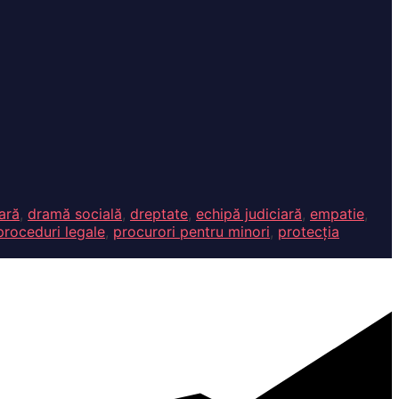
ară
,
dramă socială
,
dreptate
,
echipă judiciară
,
empatie
,
proceduri legale
,
procurori pentru minori
,
protecția