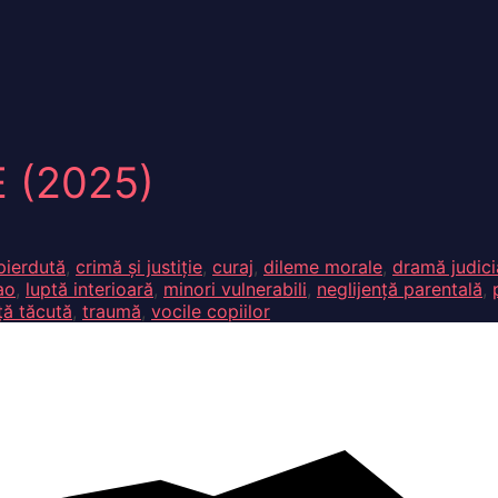
 (2025)
pierdută
,
crimă și justiție
,
curaj
,
dileme morale
,
dramă judici
ao
,
luptă interioară
,
minori vulnerabili
,
neglijență parentală
,
ță tăcută
,
traumă
,
vocile copiilor