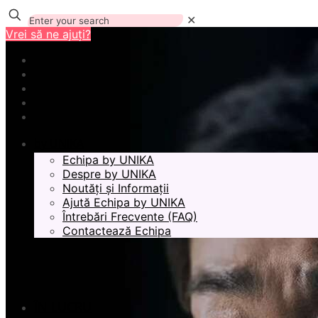
✕
Vrei să ne ajuți?
by UNIKA
Echipa by UNIKA
Despre by UNIKA
Noutăți și Informații
Ajută Echipa by UNIKA
Întrebări Frecvente (FAQ)
Contactează Echipa
ÎN LUCRU