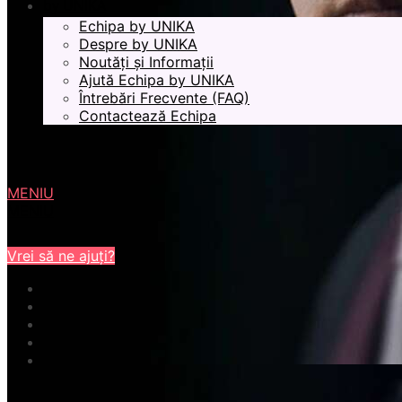
by UNIKA
Echipa by UNIKA
Despre by UNIKA
Noutăți și Informații
Ajută Echipa by UNIKA
Întrebări Frecvente (FAQ)
Contactează Echipa
MENIU
MENIU
Vrei să ne ajuți?