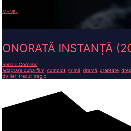
MENIU
MENIU
ONORATĂ INSTANȚĂ (2
Seriale Coreene
adaptare după film
,
complot
,
crimă
,
dramă
,
dreptate
,
drep
thriller
,
trecut tragic