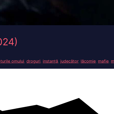
024)
turile omului
,
droguri
,
instanță
,
judecător
,
lăcomie
,
mafie
,
m