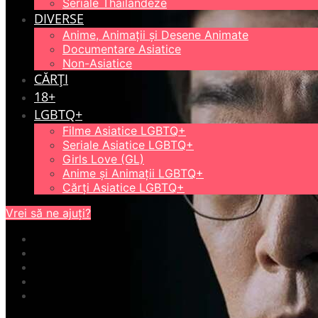
Seriale Thailandeze
DIVERSE
Anime, Animații și Desene Animate
Documentare Asiatice
Non-Asiatice
CĂRȚI
18+
LGBTQ+
Filme Asiatice LGBTQ+
Seriale Asiatice LGBTQ+
Girls Love (GL)
Anime și Animații LGBTQ+
Cărți Asiatice LGBTQ+
Vrei să ne ajuți?