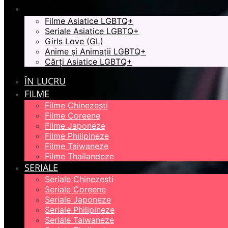
LGBTQ+
Filme Asiatice LGBTQ+
Seriale Asiatice LGBTQ+
Girls Love (GL)
Anime și Animații LGBTQ+
Cărți Asiatice LGBTQ+
ÎN LUCRU
FILME
Filme Chinezești
Filme Coreene
Filme Japoneze
Filme Philipineze
Filme Taiwaneze
Filme Thailandeze
SERIALE
Seriale Chinezești
Seriale Coreene
Seriale Japoneze
Seriale Philipineze
Seriale Taiwaneze