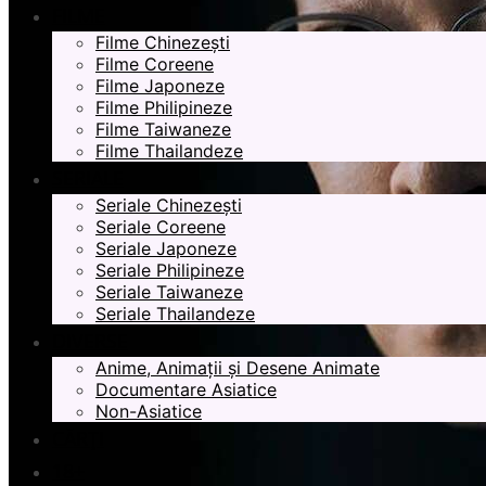
FILME
Filme Chinezești
Filme Coreene
Filme Japoneze
Filme Philipineze
Filme Taiwaneze
Filme Thailandeze
SERIALE
Seriale Chinezești
Seriale Coreene
Seriale Japoneze
Seriale Philipineze
Seriale Taiwaneze
Seriale Thailandeze
DIVERSE
Anime, Animații și Desene Animate
Documentare Asiatice
Non-Asiatice
CĂRȚI
18+