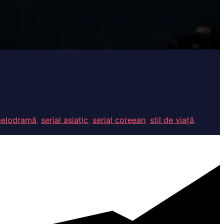
elodramă
,
serial asiatic
,
serial coreean
,
stil de viață
,