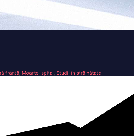
mă frântă
,
Moarte
,
spital
,
Studii în străinătate