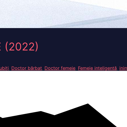
(2022)
ubiți
,
Doctor bărbat
,
Doctor femeie
,
Femeie inteligentă
,
ini