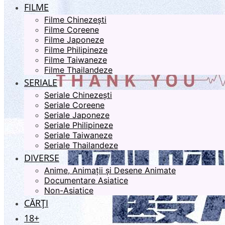
FILME
Filme Chinezești
Filme Coreene
Filme Japoneze
Filme Philipineze
Filme Taiwaneze
Filme Thailandeze
SERIALE
Seriale Chinezești
Seriale Coreene
Seriale Japoneze
Seriale Philipineze
Seriale Taiwaneze
Seriale Thailandeze
DIVERSE
Anime, Animații și Desene Animate
Documentare Asiatice
Non-Asiatice
CĂRȚI
18+