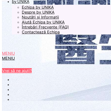
by UNIKA
Echipa by UNIKA
Despre by UNIKA
Noutăți și Informații
Ajută Echipa by UNIKA
Întrebări Frecvente (FAQ)
Contactează Echipa
MENIU
MENIU
Vrei să ne ajuți?