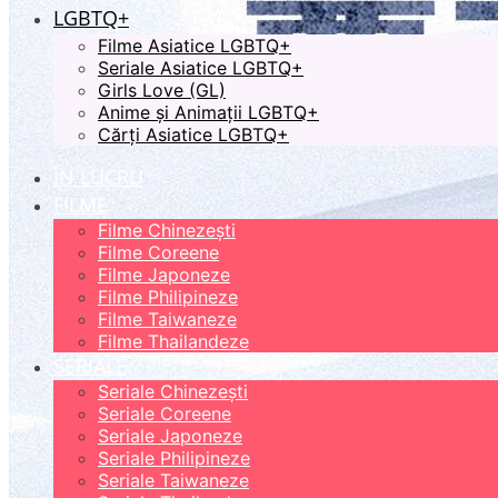
LGBTQ+
Filme Asiatice LGBTQ+
Seriale Asiatice LGBTQ+
Girls Love (GL)
Anime și Animații LGBTQ+
Cărți Asiatice LGBTQ+
ÎN LUCRU
FILME
Filme Chinezești
Filme Coreene
Filme Japoneze
Filme Philipineze
Filme Taiwaneze
Filme Thailandeze
SERIALE
Seriale Chinezești
Seriale Coreene
Seriale Japoneze
Seriale Philipineze
Seriale Taiwaneze