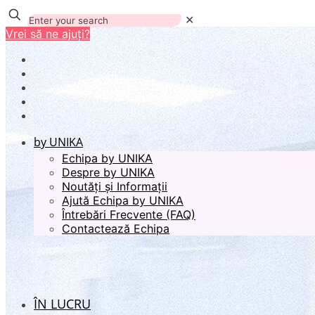
✕
Vrei să ne ajuți?
by UNIKA
Echipa by UNIKA
Despre by UNIKA
Noutăți și Informații
Ajută Echipa by UNIKA
Întrebări Frecvente (FAQ)
Contactează Echipa
ÎN LUCRU