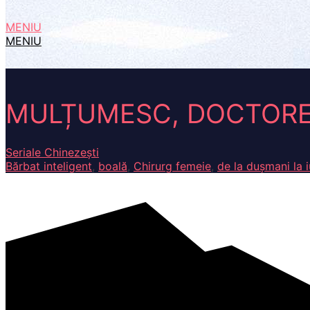
MENIU
MENIU
MULȚUMESC, DOCTORE 
Seriale Chinezești
Bărbat inteligent
,
boală
,
Chirurg femeie
,
de la dușmani la i