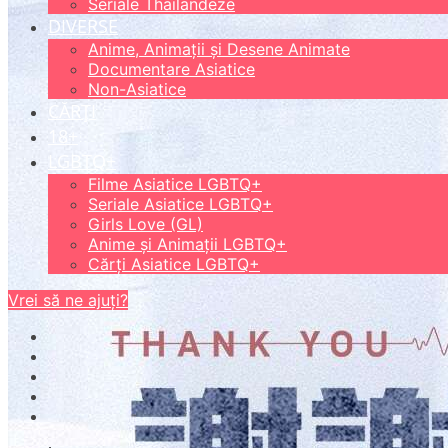
Seriale Thailandeze
DIVERSE
Anime, Animații și Desene Animate
Documentare Asiatice
Non-Asiatice
CĂRȚI
18+
LGBTQ+
Filme Asiatice LGBTQ+
Seriale Asiatice LGBTQ+
Girls Love (GL)
Anime și Animații LGBTQ+
Cărți Asiatice LGBTQ+
Vrei să ne ajuți?