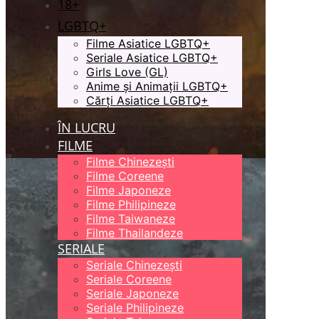
18+
LGBTQ+
Filme Asiatice LGBTQ+
Seriale Asiatice LGBTQ+
Girls Love (GL)
Anime și Animații LGBTQ+
Cărți Asiatice LGBTQ+
ÎN LUCRU
FILME
Filme Chinezești
Filme Coreene
Filme Japoneze
Filme Philipineze
Filme Taiwaneze
Filme Thailandeze
SERIALE
Seriale Chinezești
Seriale Coreene
Seriale Japoneze
Seriale Philipineze