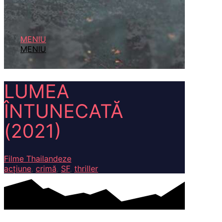
MENIU
MENIU
LUMEA
ÎNTUNECATĂ
(2021)
Filme Thailandeze
acțiune
,
crimă
,
SF
,
thriller