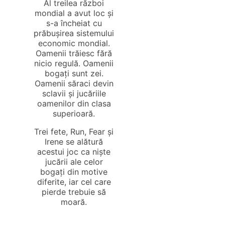
Al treilea război
mondial a avut loc și
s-a încheiat cu
prăbușirea sistemului
economic mondial.
Oamenii trăiesc fără
nicio regulă. Oamenii
bogați sunt zei.
Oamenii săraci devin
sclavii și jucăriile
oamenilor din clasa
superioară.
Trei fete, Run, Fear și
Irene se alătură
acestui joc ca niște
jucării ale celor
bogați din motive
diferite, iar cel care
pierde trebuie să
moară.