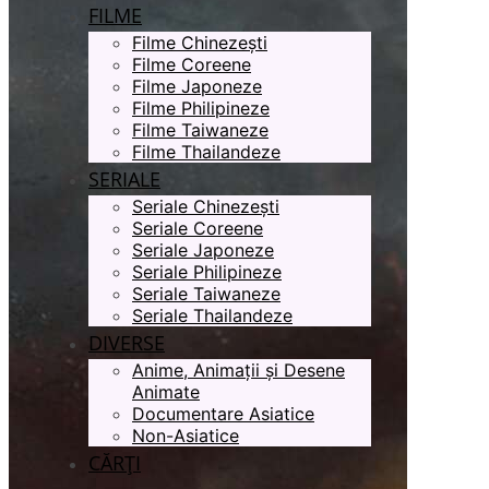
FILME
Filme Chinezești
Filme Coreene
Filme Japoneze
Filme Philipineze
Filme Taiwaneze
Filme Thailandeze
SERIALE
Seriale Chinezești
Seriale Coreene
Seriale Japoneze
Seriale Philipineze
Seriale Taiwaneze
Seriale Thailandeze
DIVERSE
Anime, Animații și Desene
Animate
Documentare Asiatice
Non-Asiatice
CĂRȚI