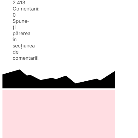
2.413
Comentarii:
0
Spune-
ți
părerea
în
secțiunea
de
comentarii!