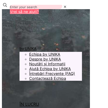
✕
Vrei să ne ajuți?
by UNIKA
Echipa by UNIKA
Despre by UNIKA
Noutăți și Informații
Ajută Echipa by UNIKA
Întrebări Frecvente (FAQ)
Contactează Echipa
ÎN LUCRU