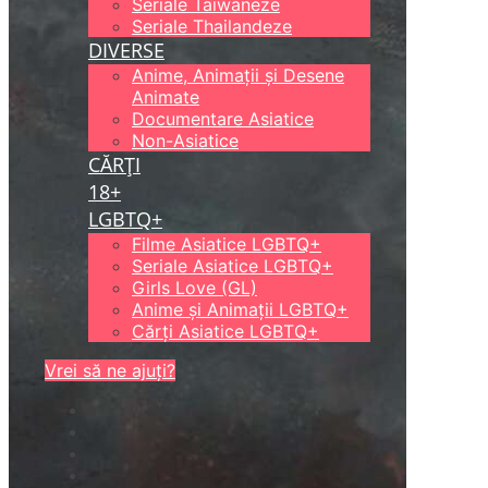
Seriale Taiwaneze
Seriale Thailandeze
DIVERSE
Anime, Animații și Desene
Animate
Documentare Asiatice
Non-Asiatice
CĂRȚI
18+
LGBTQ+
Filme Asiatice LGBTQ+
Seriale Asiatice LGBTQ+
Girls Love (GL)
Anime și Animații LGBTQ+
Cărți Asiatice LGBTQ+
Vrei să ne ajuți?