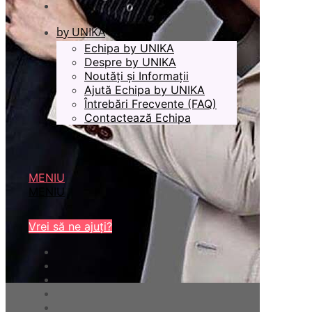
by UNIKA
Echipa by UNIKA
Despre by UNIKA
Noutăți și Informații
Ajută Echipa by UNIKA
Întrebări Frecvente (FAQ)
Contactează Echipa
MENIU
MENIU
Vrei să ne ajuți?