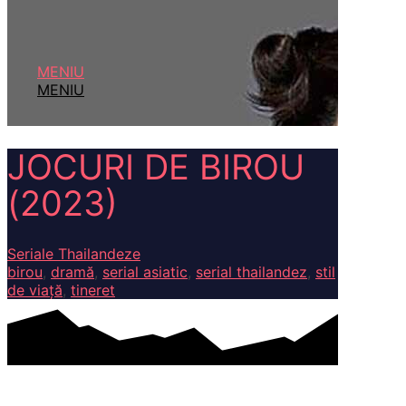
MENIU
MENIU
JOCURI DE BIROU
(2023)
Seriale Thailandeze
birou
,
dramă
,
serial asiatic
,
serial thailandez
,
stil
de viață
,
tineret