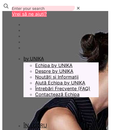
✕
Vrei să ne ajuți?
by UNIKA
Echipa by UNIKA
Despre by UNIKA
Noutăți și Informații
Ajută Echipa by UNIKA
Întrebări Frecvente (FAQ)
Contactează Echipa
ÎN LUCRU