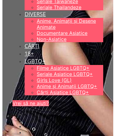
Seriale Taiwaneze
Seriale Thailandeze
DIVERSE
Anime, Animații și Desene
Animate
Documentare Asiatice
Non-Asiatice
CĂRȚI
18+
LGBTQ+
Filme Asiatice LGBTQ+
Seriale Asiatice LGBTQ+
Girls Love (GL)
Anime și Animații LGBTQ+
Cărți Asiatice LGBTQ+
Vrei să ne ajuți?