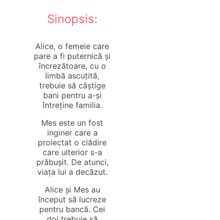
Sinopsis:
Alice, o femeie care
pare a fi puternică și
încrezătoare, cu o
limbă ascuțită,
trebuie să câștige
bani pentru a-și
întreține familia.
Mes este un fost
inginer care a
proiectat o clădire
care ulterior s-a
prăbușit. De atunci,
viața lui a decăzut.
Alice și Mes au
început să lucreze
pentru bancă. Cei
doi trebuie să