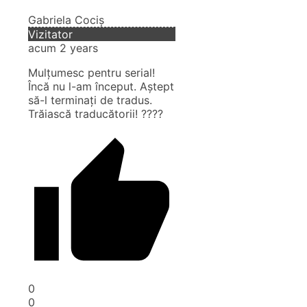
Gabriela Cociș
Vizitator
acum 2 years
Mulțumesc pentru serial!
Încă nu l-am început. Aștept
să-l terminați de tradus.
Trăiască traducătorii! ????
0
0