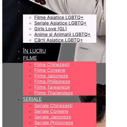
18+
LGBTQ+
Filme Asiatice LGBTQ+
Seriale Asiatice LGBTQ+
Girls Love (GL)
Anime și Animații LGBTQ+
Cărți Asiatice LGBTQ+
ÎN LUCRU
FILME
Filme Chinezești
Filme Coreene
Filme Japoneze
Filme Philipineze
Filme Taiwaneze
Filme Thailandeze
SERIALE
Seriale Chinezești
Seriale Coreene
Seriale Japoneze
Seriale Philipineze