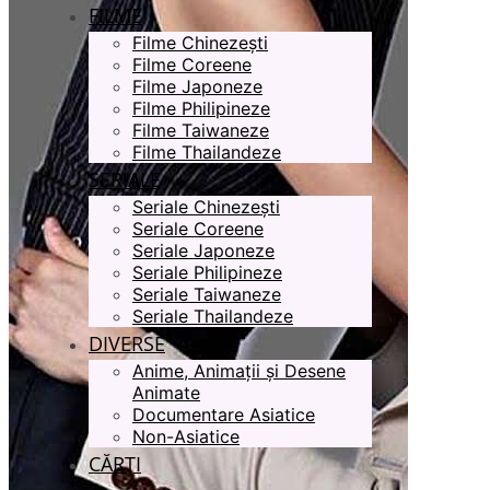
FILME
Filme Chinezești
Filme Coreene
Filme Japoneze
Filme Philipineze
Filme Taiwaneze
Filme Thailandeze
SERIALE
Seriale Chinezești
Seriale Coreene
Seriale Japoneze
Seriale Philipineze
Seriale Taiwaneze
Seriale Thailandeze
DIVERSE
Anime, Animații și Desene
Animate
Documentare Asiatice
Non-Asiatice
CĂRȚI