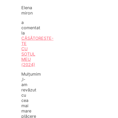
Elena
miron
a
comentat
la
CĂSĂTOREȘTE-
TE
CU
SOȚUL
MEU
(2024)
Mulțumim
,l-
am
revăzut
cu
cea
mai
mare
plăcere