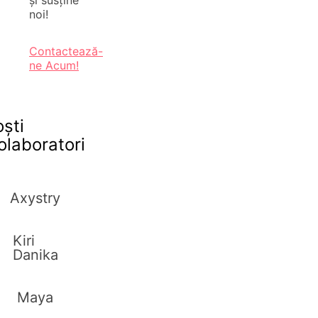
noi!
Contactează-
ne Acum!
oști
olaboratori
Axystry
Kiri
Danika
Maya