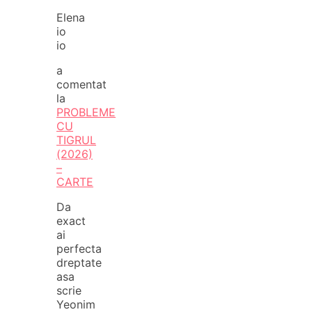
Elena
io
io
a
comentat
la
PROBLEME
CU
TIGRUL
(2026)
–
CARTE
Da
exact
ai
perfecta
dreptate
asa
scrie
Yeonim