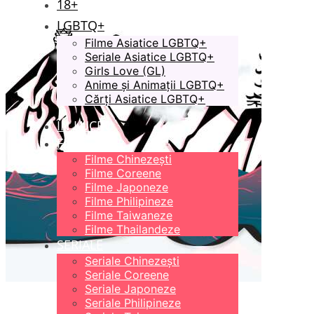
18+
LGBTQ+
Filme Asiatice LGBTQ+
Seriale Asiatice LGBTQ+
Girls Love (GL)
Anime și Animații LGBTQ+
Cărți Asiatice LGBTQ+
ÎN LUCRU
FILME
Filme Chinezești
Filme Coreene
Filme Japoneze
Filme Philipineze
Filme Taiwaneze
Filme Thailandeze
SERIALE
Seriale Chinezești
Seriale Coreene
Seriale Japoneze
Seriale Philipineze