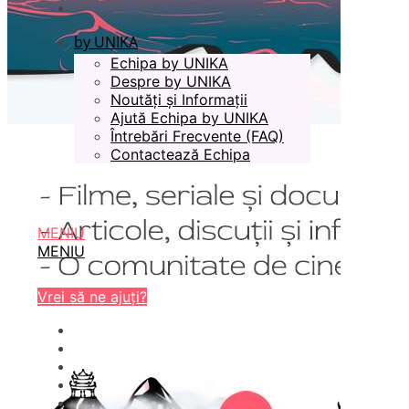
by UNIKA
Echipa by UNIKA
Despre by UNIKA
Noutăți și Informații
Ajută Echipa by UNIKA
Întrebări Frecvente (FAQ)
Contactează Echipa
MENIU
MENIU
Vrei să ne ajuți?