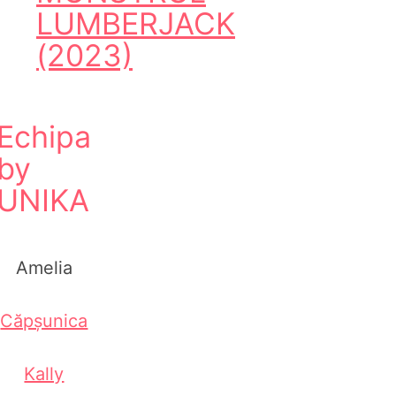
LUMBERJACK
(2023)
Echipa
by
UNIKA
Amelia
Căpșunica
Kally