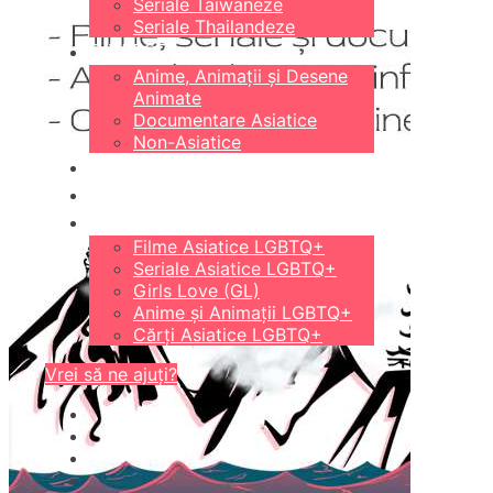
Seriale Taiwaneze
Seriale Thailandeze
DIVERSE
Anime, Animații și Desene
Animate
Documentare Asiatice
Non-Asiatice
CĂRȚI
18+
LGBTQ+
Filme Asiatice LGBTQ+
Seriale Asiatice LGBTQ+
Girls Love (GL)
Anime și Animații LGBTQ+
Cărți Asiatice LGBTQ+
Vrei să ne ajuți?