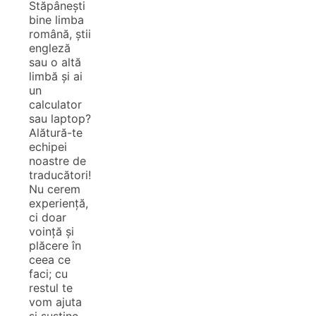
Stăpânești
bine limba
română, știi
engleză
sau o altă
limbă și ai
un
calculator
sau laptop?
Alătură-te
echipei
noastre de
traducători!
Nu cerem
experiență,
ci doar
voință și
plăcere în
ceea ce
faci; cu
restul te
vom ajuta
și susține