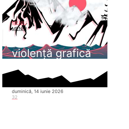
MENIU
MENIU
violență grafică
duminică, 14 iunie 2026
32