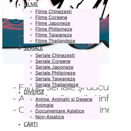
FILME
Filme Chinezești
Filme Coreene
Filme Japoneze
Filme Philipineze
Filme Taiwaneze
Filme Thailandeze
SERIALE
Seriale Chinezești
Seriale Coreene
Seriale Japoneze
Seriale Philipineze
Seriale Taiwaneze
Seriale Thailandeze
DIVERSE
Anime, Animații și Desene
Animate
Documentare Asiatice
Non-Asiatice
CĂRȚI