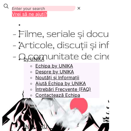
✕
Vrei să ne ajuți?
by UNIKA
Echipa by UNIKA
Despre by UNIKA
Noutăți și Informații
Ajută Echipa by UNIKA
Întrebări Frecvente (FAQ)
Contactează Echipa
ÎN LUCRU