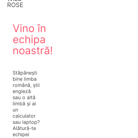
ROSE
Vino în
echipa
noastră!
Stăpânești
bine limba
română, știi
engleză
sau o altă
limbă și ai
un
calculator
sau laptop?
Alătură-te
echipei