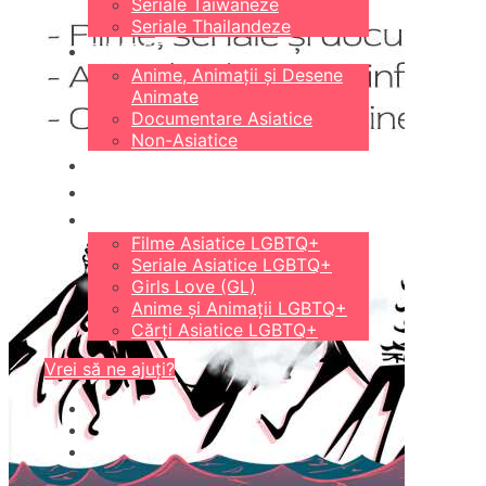
Seriale Taiwaneze
Seriale Thailandeze
DIVERSE
Anime, Animații și Desene
Animate
Documentare Asiatice
Non-Asiatice
CĂRȚI
18+
LGBTQ+
Filme Asiatice LGBTQ+
Seriale Asiatice LGBTQ+
Girls Love (GL)
Anime și Animații LGBTQ+
Cărți Asiatice LGBTQ+
Vrei să ne ajuți?