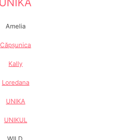
UNIKA
Amelia
Căpșunica
Kally
Loredana
UNIKA
UNIKUL
WILD