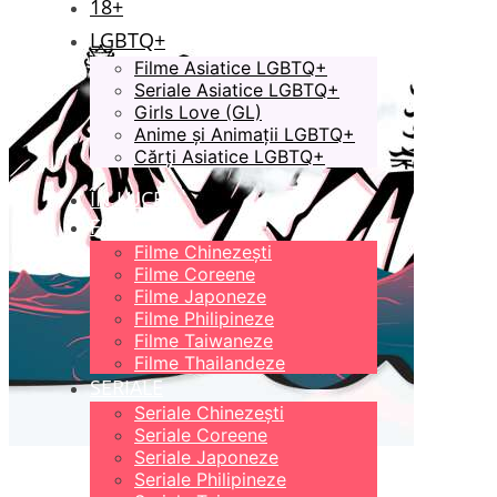
18+
LGBTQ+
Filme Asiatice LGBTQ+
Seriale Asiatice LGBTQ+
Girls Love (GL)
Anime și Animații LGBTQ+
Cărți Asiatice LGBTQ+
ÎN LUCRU
FILME
Filme Chinezești
Filme Coreene
Filme Japoneze
Filme Philipineze
Filme Taiwaneze
Filme Thailandeze
SERIALE
Seriale Chinezești
Seriale Coreene
Seriale Japoneze
Seriale Philipineze