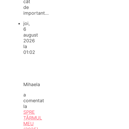
cât
de
important…
joi,
6
august
2026
la
01:02
Mihaela
a
comentat
la
SPRE
ȚĂRMUL
MEU