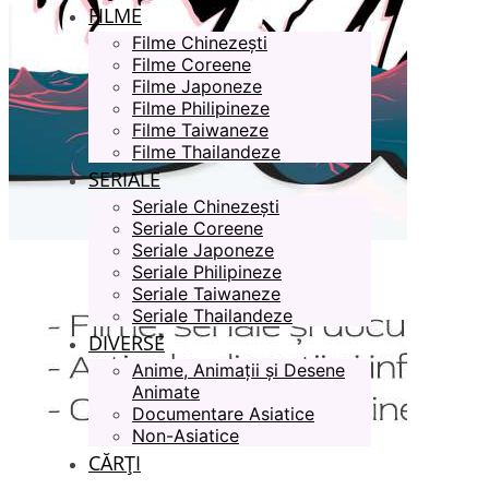
FILME
Filme Chinezești
Filme Coreene
Filme Japoneze
Filme Philipineze
Filme Taiwaneze
Filme Thailandeze
SERIALE
Seriale Chinezești
Seriale Coreene
Seriale Japoneze
Seriale Philipineze
Seriale Taiwaneze
Seriale Thailandeze
DIVERSE
Anime, Animații și Desene
Animate
Documentare Asiatice
Non-Asiatice
CĂRȚI