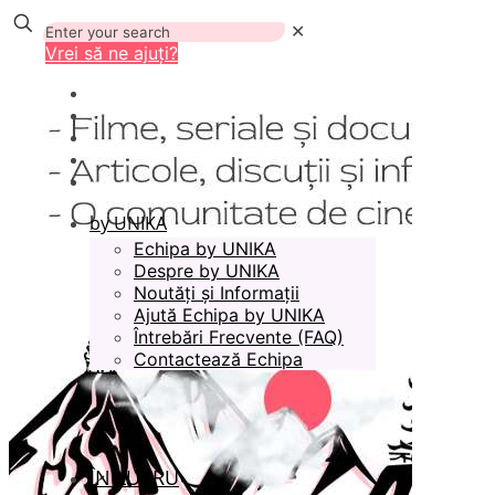
✕
Vrei să ne ajuți?
by UNIKA
Echipa by UNIKA
Despre by UNIKA
Noutăți și Informații
Ajută Echipa by UNIKA
Întrebări Frecvente (FAQ)
Contactează Echipa
ÎN LUCRU