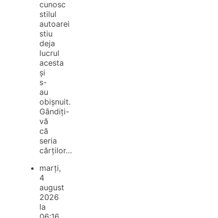
cunosc
stilul
autoarei
stiu
deja
lucrul
acesta
și
s-
au
obișnuit.
Gândiți-
vă
că
seria
cărților…
marți,
4
august
2026
la
06:16