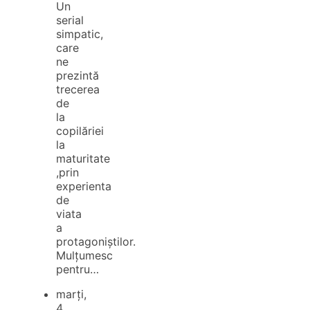
Un
serial
simpatic,
care
ne
prezintă
trecerea
de
la
copilăriei
la
maturitate
,prin
experienta
de
viata
a
protagoniștilor.
Mulțumesc
pentru…
marți,
4