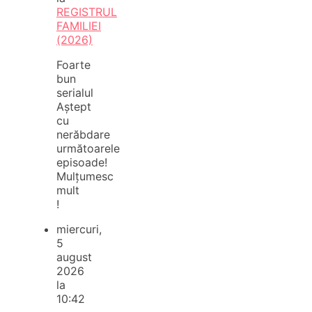
REGISTRUL
FAMILIEI
(2026)
Foarte
bun
serialul
Aștept
cu
nerăbdare
următoarele
episoade!
Mulțumesc
mult
!
miercuri,
5
august
2026
la
10:42