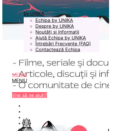
by UNIKA
Echipa by UNIKA
Despre by UNIKA
Noutăți și Informații
Ajută Echipa by UNIKA
Întrebări Frecvente (FAQ)
Contactează Echipa
MENIU
MENIU
Vrei să ne ajuți?