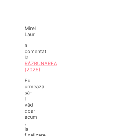
Mirel
Laur
a
comentat
la
RĂZBUNAREA
(2026)
Eu
urmează
să-
l
văd
doar
acum
,
la
finalizare.