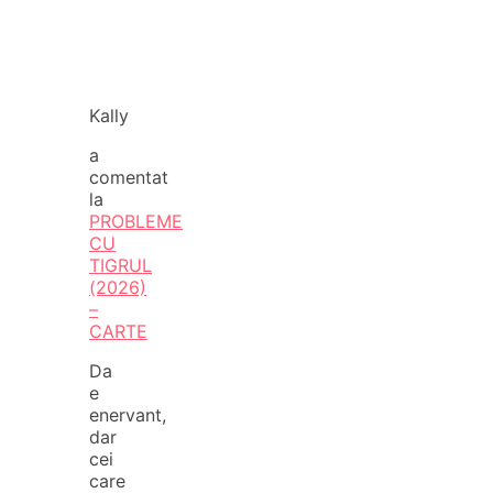
Kally
a
comentat
la
PROBLEME
CU
TIGRUL
(2026)
–
CARTE
Da
e
enervant,
dar
cei
care