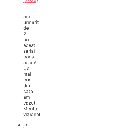
(2025)
L
am
urmarit
de
2
ori
acest
serial
pana
acum!
Cel
mai
bun
din
cate
am
vazut.
Merita
vizionat.
joi,