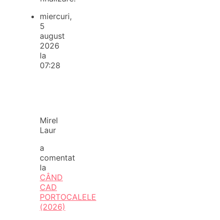
miercuri,
5
august
2026
la
07:28
Mirel
Laur
a
comentat
la
CÂND
CAD
PORTOCALELE
(2026)