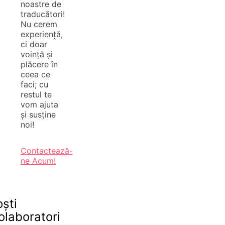
noastre de
traducători!
Nu cerem
experiență,
ci doar
voință și
plăcere în
ceea ce
faci; cu
restul te
vom ajuta
și susține
noi!
Contactează-
ne Acum!
oști
olaboratori