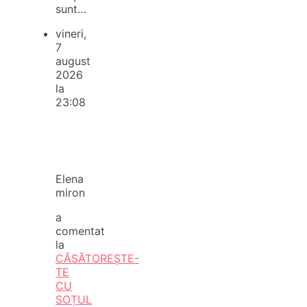
sunt…
vineri,
7
august
2026
la
23:08
Elena
miron
a
comentat
la
CĂSĂTOREȘTE-
TE
CU
SOȚUL