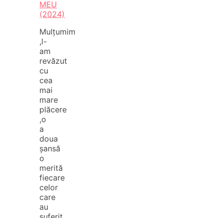
MEU
(2024)
Mulțumim
,l-
am
revăzut
cu
cea
mai
mare
plăcere
,o
a
doua
șansă
o
merită
fiecare
celor
care
au
suferit