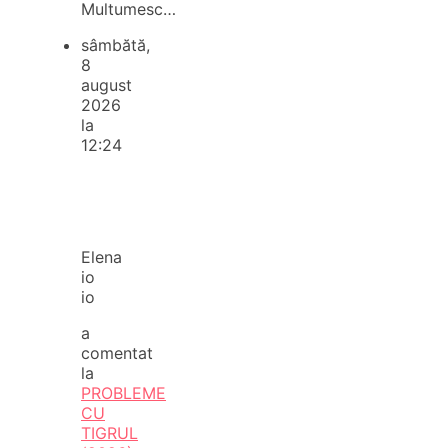
Multumesc…
sâmbătă,
8
august
2026
la
12:24
Elena
io
io
a
comentat
la
PROBLEME
CU
TIGRUL