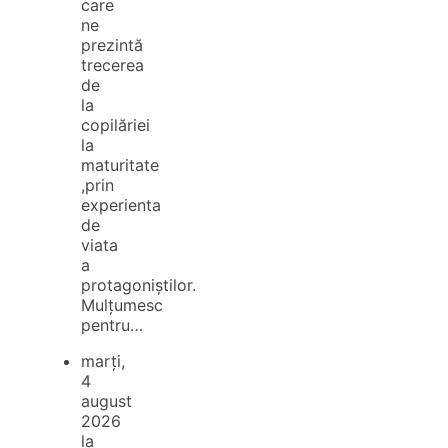
care
ne
prezintă
trecerea
de
la
copilăriei
la
maturitate
,prin
experienta
de
viata
a
protagoniștilor.
Mulțumesc
pentru…
marți,
4
august
2026
la