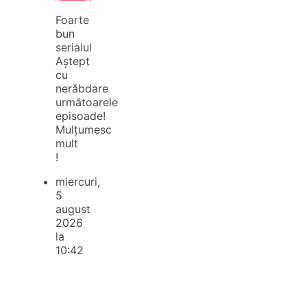
Foarte
bun
serialul
Aștept
cu
nerăbdare
următoarele
episoade!
Mulțumesc
mult
!
miercuri,
5
august
2026
la
10:42