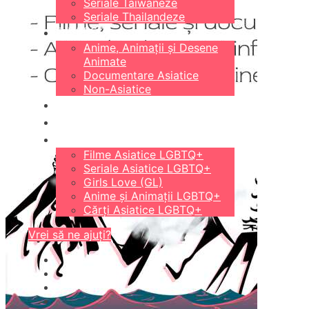
Seriale Taiwaneze
Seriale Thailandeze
DIVERSE
Anime, Animații și Desene
Animate
Documentare Asiatice
Non-Asiatice
CĂRȚI
18+
LGBTQ+
Filme Asiatice LGBTQ+
Seriale Asiatice LGBTQ+
Girls Love (GL)
Anime și Animații LGBTQ+
Cărți Asiatice LGBTQ+
Vrei să ne ajuți?