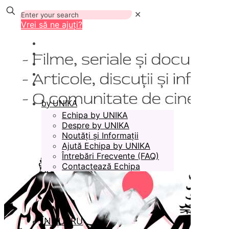
✕
Vrei să ne ajuți?
by UNIKA
Echipa by UNIKA
Despre by UNIKA
Noutăți și Informații
Ajută Echipa by UNIKA
Întrebări Frecvente (FAQ)
Contactează Echipa
ÎN LUCRU