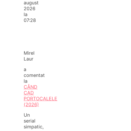
august
2026
la
07:28
Mirel
Laur
a
comentat
la
CÂND
CAD
PORTOCALELE
(2026)
Un
serial
simpatic,