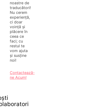
noastre de
traducători!
Nu cerem
experiență,
ci doar
voință și
plăcere în
ceea ce
faci; cu
restul te
vom ajuta
și susține
noi!
Contactează-
ne Acum!
oști
olaboratori