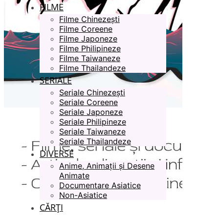
FILME
Filme Chinezești
Filme Coreene
Filme Japoneze
Filme Philipineze
Filme Taiwaneze
Filme Thailandeze
SERIALE
Seriale Chinezești
Seriale Coreene
Seriale Japoneze
Seriale Philipineze
Seriale Taiwaneze
Seriale Thailandeze
DIVERSE
Anime, Animații și Desene
Animate
Documentare Asiatice
Non-Asiatice
CĂRȚI