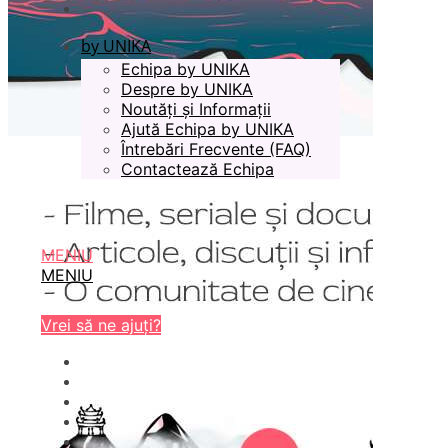
by UNIKA
Echipa by UNIKA
Despre by UNIKA
Noutăți și Informații
Ajută Echipa by UNIKA
Întrebări Frecvente (FAQ)
Contactează Echipa
MENIU
MENIU
Vrei să ne ajuți?