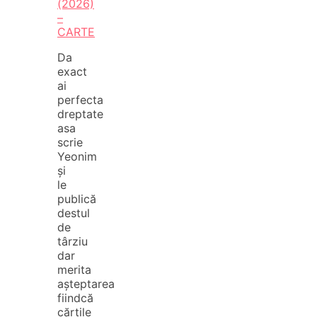
(2026)
–
CARTE
Da
exact
ai
perfecta
dreptate
asa
scrie
Yeonim
și
le
publică
destul
de
târziu
dar
merita
așteptarea
fiindcă
cărțile