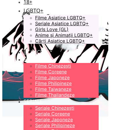
18+
LGBTQ+
Filme Asiatice LGBTQ+
Seriale Asiatice LGBTQ+
Girls Love (GL)
Anime și Animații LGBTQ+
Cărți Asiatice LGBTQ+
ÎN LUCRU
FILME
Filme Chinezești
Filme Coreene
Filme Japoneze
Filme Philipineze
Filme Taiwaneze
Filme Thailandeze
SERIALE
Seriale Chinezești
Seriale Coreene
Seriale Japoneze
Seriale Philipineze