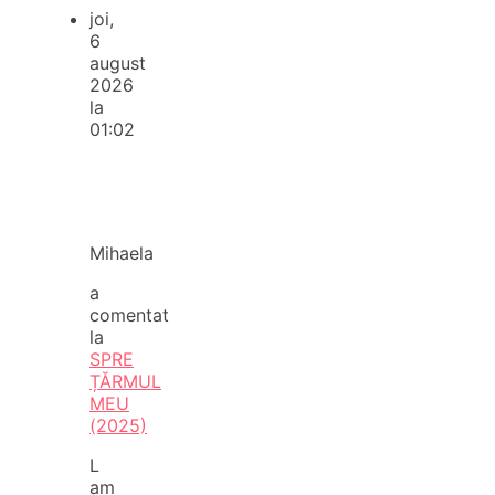
joi,
6
august
2026
la
01:02
Mihaela
a
comentat
la
SPRE
ȚĂRMUL
MEU
(2025)
L
am