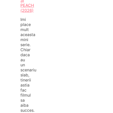
ȘI
PEACH
(2026)
Imi
place
mult
aceasta
mini
serie.
Chiar
daca
au
un
scenariu
slab,
tinerii
astia
fac
filmul
sa
aiba
succes.