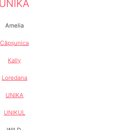
UNIKA
Amelia
Căpșunica
Kally
Loredana
UNIKA
UNIKUL
WILD