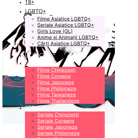
18+
LGBTQ+
Filme Asiatice LGBTQ+
Seriale Asiatice LGBTQ+
Girls Love (GL)
Anime și Animații LGBTQ+
Cărți Asiatice LGBTQ+
ÎN LUCRU
FILME
Filme Chinezești
Filme Coreene
Filme Japoneze
Filme Philipineze
Filme Taiwaneze
Filme Thailandeze
SERIALE
Seriale Chinezești
Seriale Coreene
Seriale Japoneze
Seriale Philipineze