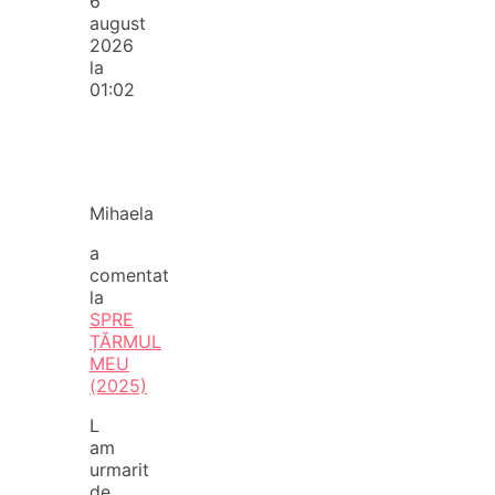
6
august
2026
la
01:02
Mihaela
a
comentat
la
SPRE
ȚĂRMUL
MEU
(2025)
L
am
urmarit
de