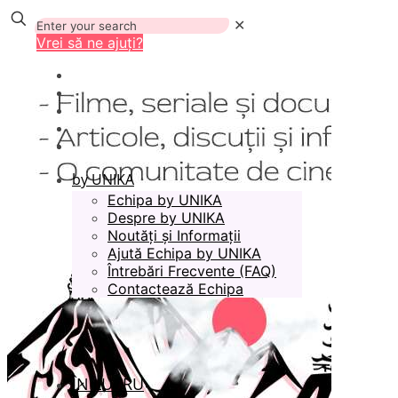
✕
Vrei să ne ajuți?
by UNIKA
Echipa by UNIKA
Despre by UNIKA
Noutăți și Informații
Ajută Echipa by UNIKA
Întrebări Frecvente (FAQ)
Contactează Echipa
ÎN LUCRU