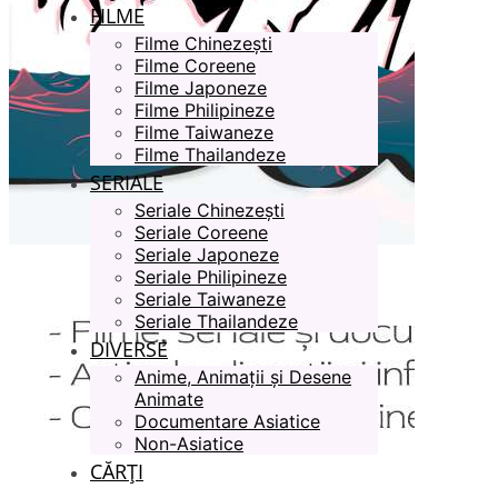
FILME
Filme Chinezești
Filme Coreene
Filme Japoneze
Filme Philipineze
Filme Taiwaneze
Filme Thailandeze
SERIALE
Seriale Chinezești
Seriale Coreene
Seriale Japoneze
Seriale Philipineze
Seriale Taiwaneze
Seriale Thailandeze
DIVERSE
Anime, Animații și Desene
Animate
Documentare Asiatice
Non-Asiatice
CĂRȚI