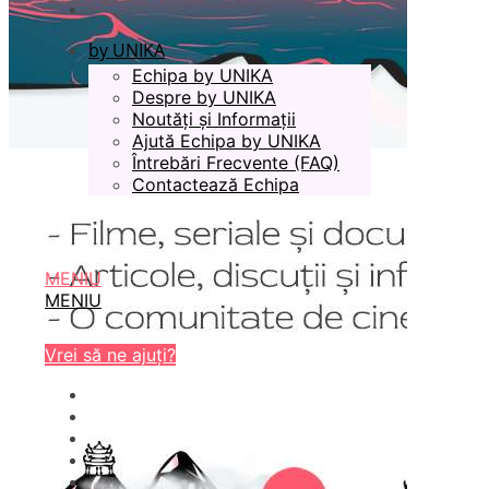
by UNIKA
Echipa by UNIKA
Despre by UNIKA
Noutăți și Informații
Ajută Echipa by UNIKA
Întrebări Frecvente (FAQ)
Contactează Echipa
MENIU
MENIU
Vrei să ne ajuți?