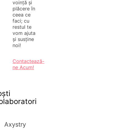
voință și
plăcere în
ceea ce
faci; cu
restul te
vom ajuta
și susține
noi!
Contactează-
ne Acum!
oști
olaboratori
Axystry