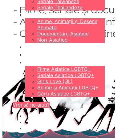
Seriale Taiwaneze
Seriale Thailandeze
DIVERSE
Anime, Animații și Desene
Animate
Documentare Asiatice
Non-Asiatice
CĂRȚI
18+
LGBTQ+
Filme Asiatice LGBTQ+
Seriale Asiatice LGBTQ+
Girls Love (GL)
Anime și Animații LGBTQ+
Cărți Asiatice LGBTQ+
Vrei să ne ajuți?