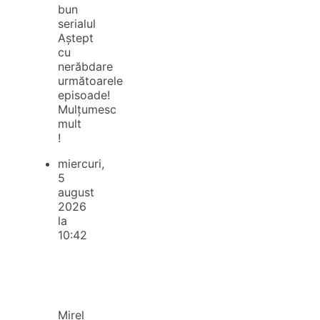
bun
serialul
Aștept
cu
nerăbdare
următoarele
episoade!
Mulțumesc
mult
!
miercuri,
5
august
2026
la
10:42
Mirel