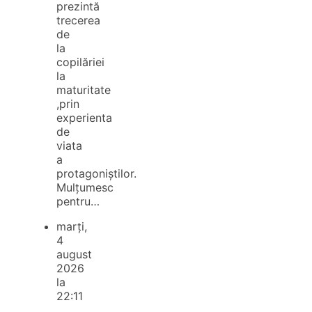
prezintă
trecerea
de
la
copilăriei
la
maturitate
,prin
experienta
de
viata
a
protagoniștilor.
Mulțumesc
pentru…
marți,
4
august
2026
la
22:11