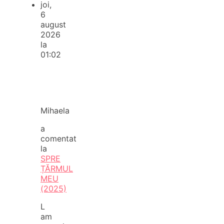
joi,
6
august
2026
la
01:02
Mihaela
a
comentat
la
SPRE
ȚĂRMUL
MEU
(2025)
L
am