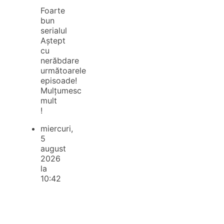
Foarte
bun
serialul
Aștept
cu
nerăbdare
următoarele
episoade!
Mulțumesc
mult
!
miercuri,
5
august
2026
la
10:42