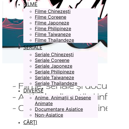
FILME
Filme Chinezești
Filme Coreene
Filme Japoneze
Filme Philipineze
Filme Taiwaneze
Filme Thailandeze
SERIALE
Seriale Chinezești
Seriale Coreene
Seriale Japoneze
Seriale Philipineze
Seriale Taiwaneze
Seriale Thailandeze
DIVERSE
Anime, Animații și Desene
Animate
Documentare Asiatice
Non-Asiatice
CĂRȚI