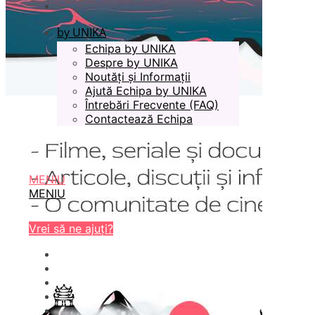
by UNIKA
Echipa by UNIKA
Despre by UNIKA
Noutăți și Informații
Ajută Echipa by UNIKA
Întrebări Frecvente (FAQ)
Contactează Echipa
MENIU
MENIU
Vrei să ne ajuți?