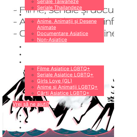
Seriale Taiwaneze
Seriale Thailandeze
DIVERSE
Anime, Animații și Desene
Animate
Documentare Asiatice
Non-Asiatice
CĂRȚI
18+
LGBTQ+
Filme Asiatice LGBTQ+
Seriale Asiatice LGBTQ+
Girls Love (GL)
Anime și Animații LGBTQ+
Cărți Asiatice LGBTQ+
Vrei să ne ajuți?