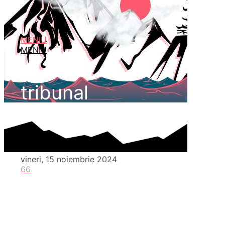
MENIU
MENIU
tribunal
vineri, 15 noiembrie 2024
66