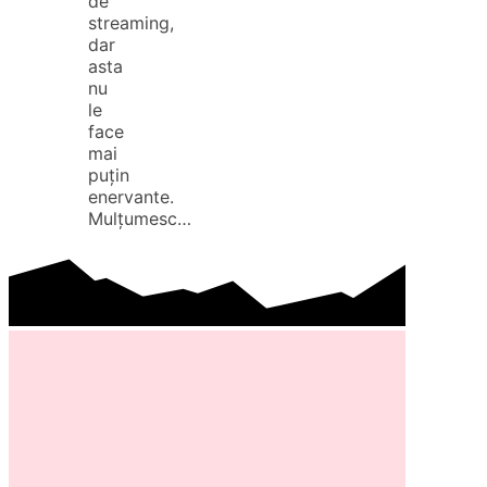
de
streaming,
dar
asta
nu
le
face
mai
puțin
enervante.
Mulțumesc…