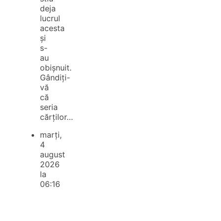
deja
lucrul
acesta
și
s-
au
obișnuit.
Gândiți-
vă
că
seria
cărților…
marți,
4
august
2026
la
06:16