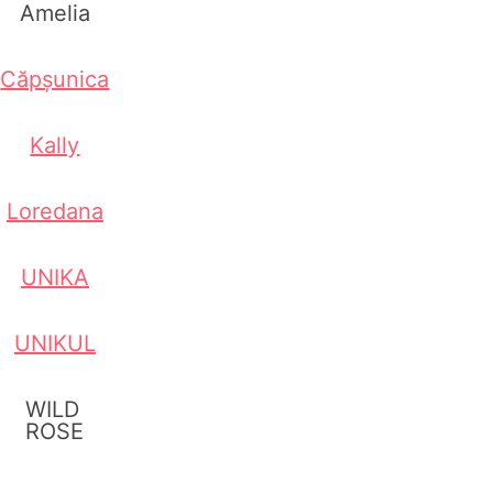
Amelia
Căpșunica
Kally
Loredana
UNIKA
UNIKUL
WILD
ROSE