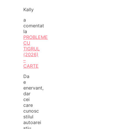
Kally
a
comentat
la
PROBLEME
CU
TIGRUL
(2026)
–
CARTE
Da
e
enervant,
dar
cei
care
cunosc
stilul
autoarei
stiu