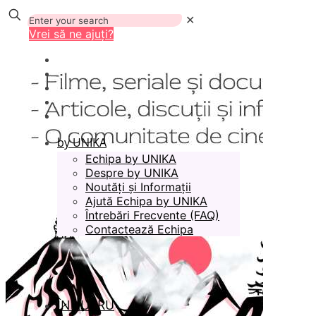
✕
Vrei să ne ajuți?
by UNIKA
Echipa by UNIKA
Despre by UNIKA
Noutăți și Informații
Ajută Echipa by UNIKA
Întrebări Frecvente (FAQ)
Contactează Echipa
ÎN LUCRU