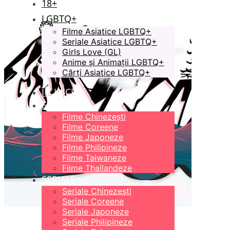
18+
LGBTQ+
Filme Asiatice LGBTQ+
Seriale Asiatice LGBTQ+
Girls Love (GL)
Anime și Animații LGBTQ+
Cărți Asiatice LGBTQ+
ÎN LUCRU
FILME
Filme Chinezești
Filme Coreene
Filme Japoneze
Filme Philipineze
Filme Taiwaneze
Filme Thailandeze
SERIALE
Seriale Chinezești
Seriale Coreene
Seriale Japoneze
Seriale Philipineze