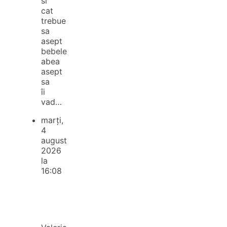
si
cat
trebue
sa
asept
bebele
abea
asept
sa
îi
vad…
marți,
4
august
2026
la
16:08