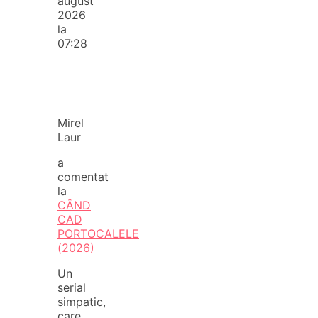
august
2026
la
07:28
Mirel
Laur
a
comentat
la
CÂND
CAD
PORTOCALELE
(2026)
Un
serial
simpatic,
care