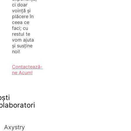
ci doar
voință și
plăcere în
ceea ce
faci; cu
restul te
vom ajuta
și susține
noi!
Contactează-
ne Acum!
oști
olaboratori
Axystry