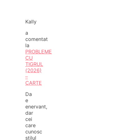
Kally
a
comentat
la
PROBLEME
CU
TIGRUL
(2026)
–
CARTE
Da
e
enervant,
dar
cei
care
cunosc
stilul