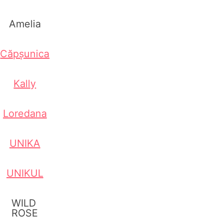
Amelia
Căpșunica
Kally
Loredana
UNIKA
UNIKUL
WILD
ROSE