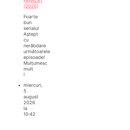
FAMILIEI
(2026)
Foarte
bun
serialul
Aștept
cu
nerăbdare
următoarele
episoade!
Mulțumesc
mult
!
miercuri,
5
august
2026
la
10:42