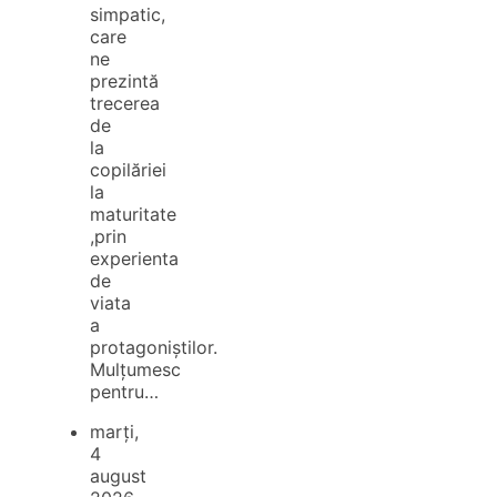
simpatic,
care
ne
prezintă
trecerea
de
la
copilăriei
la
maturitate
,prin
experienta
de
viata
a
protagoniștilor.
Mulțumesc
pentru…
marți,
4
august