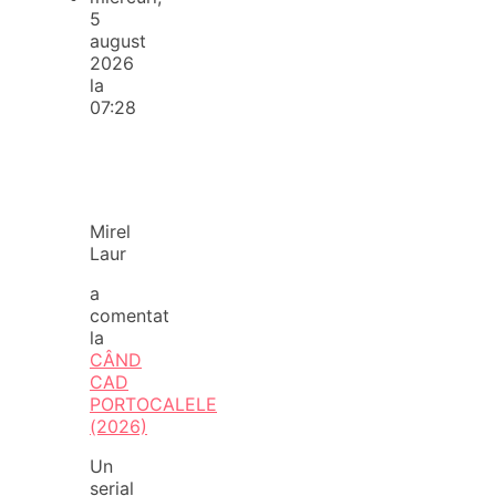
5
august
2026
la
07:28
Mirel
Laur
a
comentat
la
CÂND
CAD
PORTOCALELE
(2026)
Un
serial