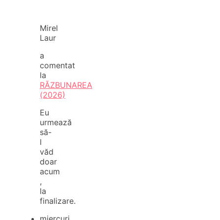
Mirel
Laur
a
comentat
la
RĂZBUNAREA
(2026)
Eu
urmează
să-
l
văd
doar
acum
,
la
finalizare.
miercuri,