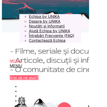
by UNIKA
Echipa by UNIKA
Despre by UNIKA
Noutăți și Informații
Ajută Echipa by UNIKA
Întrebări Frecvente (FAQ)
Contactează Echipa
MENIU
MENIU
Vrei să ne ajuți?