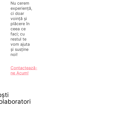
Nu cerem
experiență,
ci doar
voință și
plăcere în
ceea ce
faci; cu
restul te
vom ajuta
și susține
noi!
Contactează-
ne Acum!
oști
olaboratori