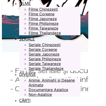
FILME
Filme Chinezești
Filme Coreene
Filme Japoneze
Filme Philipineze
Filme Taiwaneze
Filme Thailandeze
SERIALE
Seriale Chinezești
Seriale Coreene
Seriale Japoneze
Seriale Philipineze
Seriale Taiwaneze
Seriale Thailandeze
DIVERSE
Anime, Animații și Desene
Animate
Documentare Asiatice
Non-Asiatice
CĂRȚI