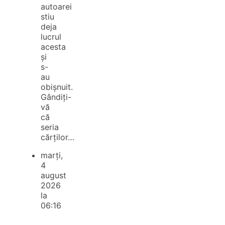
autoarei
stiu
deja
lucrul
acesta
și
s-
au
obișnuit.
Gândiți-
vă
că
seria
cărților…
marți,
4
august
2026
la
06:16