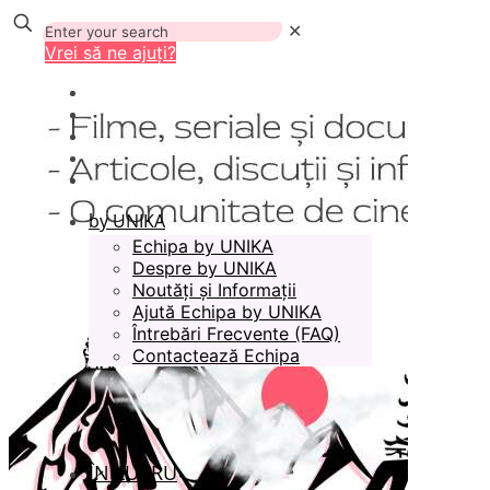
✕
Vrei să ne ajuți?
by UNIKA
Echipa by UNIKA
Despre by UNIKA
Noutăți și Informații
Ajută Echipa by UNIKA
Întrebări Frecvente (FAQ)
Contactează Echipa
ÎN LUCRU