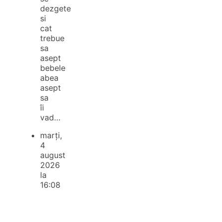
dezgete
si
cat
trebue
sa
asept
bebele
abea
asept
sa
îi
vad…
marți,
4
august
2026
la
16:08