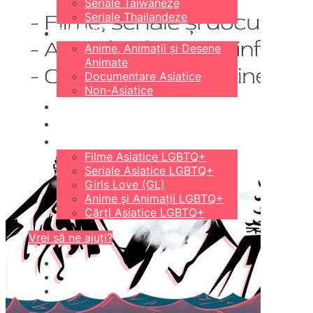
Seriale Taiwaneze
Seriale Thailandeze
DIVERSE
Anime, Animații și Desene
Animate
Documentare Asiatice
Non-Asiatice
CĂRȚI
18+
LGBTQ+
Filme Asiatice LGBTQ+
Seriale Asiatice LGBTQ+
Girls Love (GL)
Anime și Animații LGBTQ+
Cărți Asiatice LGBTQ+
Vrei să ne ajuți?