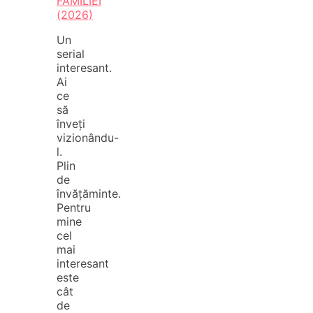
FAMILIEI
(2026)
Un
serial
interesant.
Ai
ce
să
înveți
vizionându-
l.
Plin
de
învățăminte.
Pentru
mine
cel
mai
interesant
este
cât
de