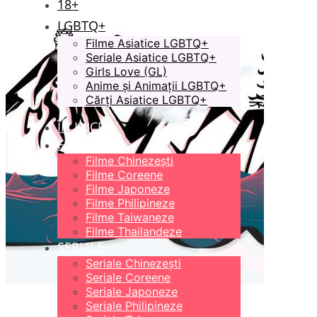
18+
LGBTQ+
Filme Asiatice LGBTQ+
Seriale Asiatice LGBTQ+
Girls Love (GL)
Anime și Animații LGBTQ+
Cărți Asiatice LGBTQ+
ÎN LUCRU
FILME
Filme Chinezești
Filme Coreene
Filme Japoneze
Filme Philipineze
Filme Taiwaneze
Filme Thailandeze
SERIALE
Seriale Chinezești
Seriale Coreene
Seriale Japoneze
Seriale Philipineze