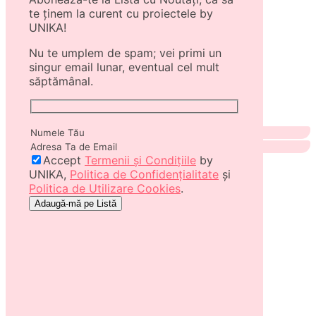
te ținem la curent cu proiectele by
UNIKA!
Nu te umplem de spam; vei primi un
singur email lunar, eventual cel mult
săptămânal.
Accept
Termenii și Condițiile
by
UNIKA,
Politica de Confidențialitate
și
Politica de Utilizare Cookies
.