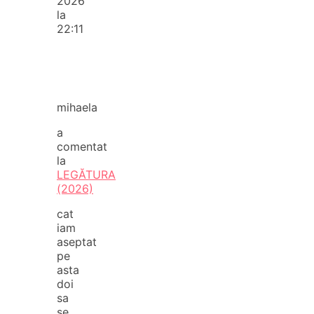
2026
la
22:11
mihaela
a
comentat
la
LEGĂTURA
(2026)
cat
iam
aseptat
pe
asta
doi
sa
se