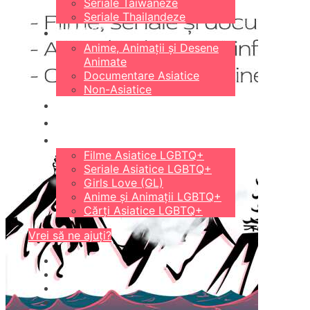
Seriale Taiwaneze
Seriale Thailandeze
DIVERSE
Anime, Animații și Desene
Animate
Documentare Asiatice
Non-Asiatice
CĂRȚI
18+
LGBTQ+
Filme Asiatice LGBTQ+
Seriale Asiatice LGBTQ+
Girls Love (GL)
Anime și Animații LGBTQ+
Cărți Asiatice LGBTQ+
Vrei să ne ajuți?