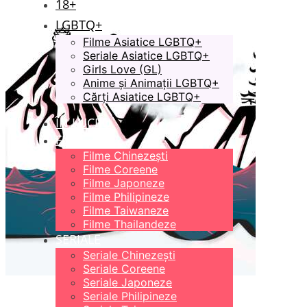
18+
LGBTQ+
Filme Asiatice LGBTQ+
Seriale Asiatice LGBTQ+
Girls Love (GL)
Anime și Animații LGBTQ+
Cărți Asiatice LGBTQ+
ÎN LUCRU
FILME
Filme Chinezești
Filme Coreene
Filme Japoneze
Filme Philipineze
Filme Taiwaneze
Filme Thailandeze
SERIALE
Seriale Chinezești
Seriale Coreene
Seriale Japoneze
Seriale Philipineze