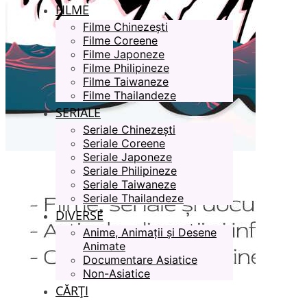
FILME
Filme Chinezești
Filme Coreene
Filme Japoneze
Filme Philipineze
Filme Taiwaneze
Filme Thailandeze
SERIALE
Seriale Chinezești
Seriale Coreene
Seriale Japoneze
Seriale Philipineze
Seriale Taiwaneze
Seriale Thailandeze
DIVERSE
Anime, Animații și Desene
Animate
Documentare Asiatice
Non-Asiatice
CĂRȚI