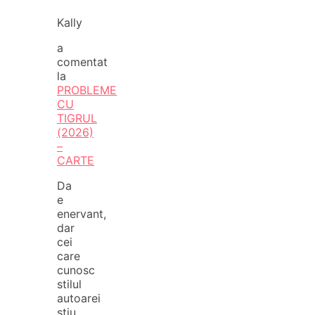
Kally
a
comentat
la
PROBLEME
CU
TIGRUL
(2026)
–
CARTE
Da
e
enervant,
dar
cei
care
cunosc
stilul
autoarei
stiu