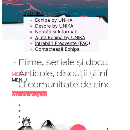
by UNIKA
Echipa by UNIKA
Despre by UNIKA
Noutăți și Informații
Ajută Echipa by UNIKA
Întrebări Frecvente (FAQ)
Contactează Echipa
MENIU
MENIU
Vrei să ne ajuți?