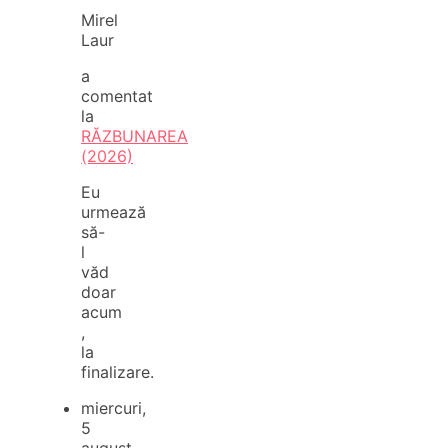
Mirel
Laur
a
comentat
la
RĂZBUNAREA
(2026)
Eu
urmează
să-
l
văd
doar
acum
,
la
finalizare.
miercuri,
5
august