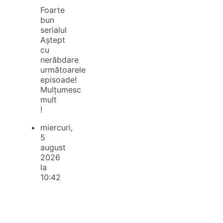
Foarte
bun
serialul
Aștept
cu
nerăbdare
următoarele
episoade!
Mulțumesc
mult
!
miercuri,
5
august
2026
la
10:42