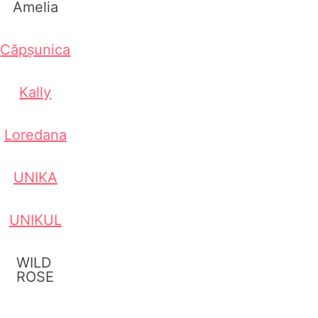
Amelia
Căpșunica
Kally
Loredana
UNIKA
UNIKUL
WILD
ROSE