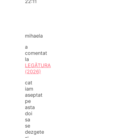
22:11
mihaela
a
comentat
la
LEGĂTURA
(2026)
cat
iam
aseptat
pe
asta
doi
sa
se
dezgete
si