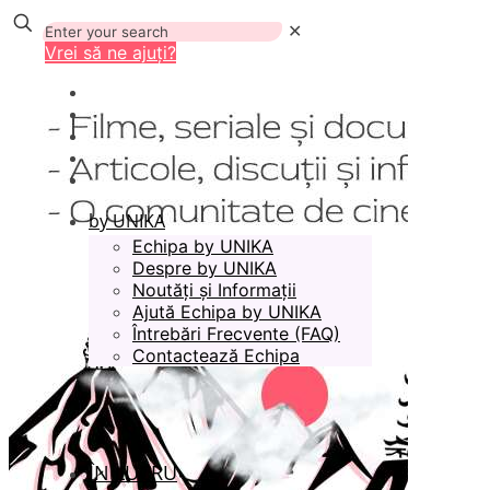
✕
Vrei să ne ajuți?
by UNIKA
Echipa by UNIKA
Despre by UNIKA
Noutăți și Informații
Ajută Echipa by UNIKA
Întrebări Frecvente (FAQ)
Contactează Echipa
ÎN LUCRU