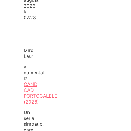
2026
la
07:28
Mirel
Laur
a
comentat
la
CÂND
CAD
PORTOCALELE
(2026)
Un
serial
simpatic,
care