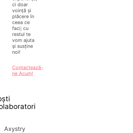
ci doar
voință și
plăcere în
ceea ce
faci; cu
restul te
vom ajuta
și susține
noi!
Contactează-
ne Acum!
oști
olaboratori
Axystry