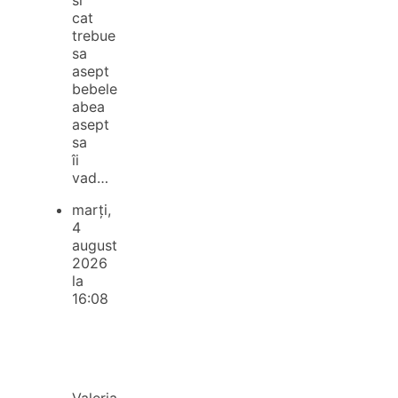
cat
trebue
sa
asept
bebele
abea
asept
sa
îi
vad…
marți,
4
august
2026
la
16:08
Valeria