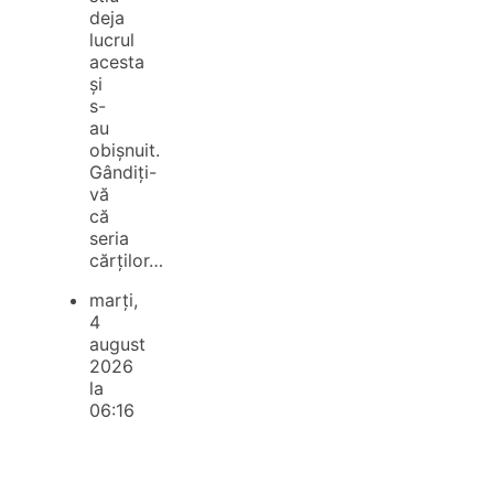
deja
lucrul
acesta
și
s-
au
obișnuit.
Gândiți-
vă
că
seria
cărților…
marți,
4
august
2026
la
06:16