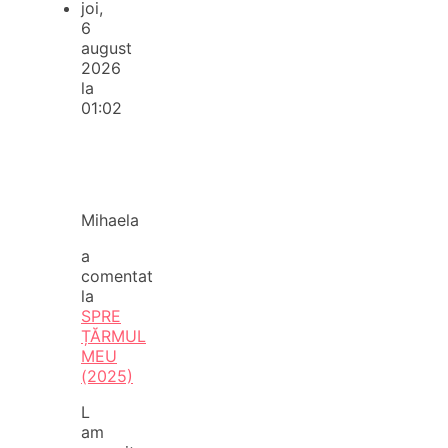
joi,
6
august
2026
la
01:02
Mihaela
a
comentat
la
SPRE
ȚĂRMUL
MEU
(2025)
L
am