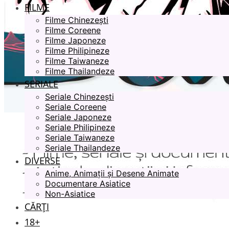
FILME
Filme Chinezești
Filme Coreene
Filme Japoneze
Filme Philipineze
Filme Taiwaneze
Filme Thailandeze
SERIALE
Seriale Chinezești
Seriale Coreene
Seriale Japoneze
Seriale Philipineze
Seriale Taiwaneze
Seriale Thailandeze
DIVERSE
Anime, Animații și Desene Animate
Documentare Asiatice
Non-Asiatice
CĂRȚI
18+