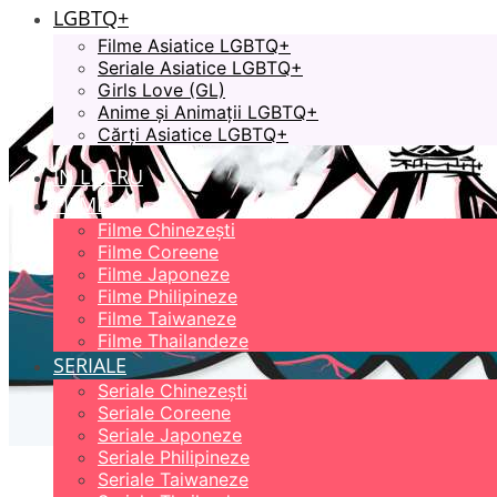
LGBTQ+
Filme Asiatice LGBTQ+
Seriale Asiatice LGBTQ+
Girls Love (GL)
Anime și Animații LGBTQ+
Cărți Asiatice LGBTQ+
ÎN LUCRU
FILME
Filme Chinezești
Filme Coreene
Filme Japoneze
Filme Philipineze
Filme Taiwaneze
Filme Thailandeze
SERIALE
Seriale Chinezești
Seriale Coreene
Seriale Japoneze
Seriale Philipineze
Seriale Taiwaneze