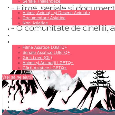
Seriale Thailandeze
DIVERSE
Anime, Animații și Desene Animate
Documentare Asiatice
Non-Asiatice
CĂRȚI
18+
LGBTQ+
Filme Asiatice LGBTQ+
Seriale Asiatice LGBTQ+
Girls Love (GL)
Anime și Animații LGBTQ+
Cărți Asiatice LGBTQ+
Vrei să ne ajuți?