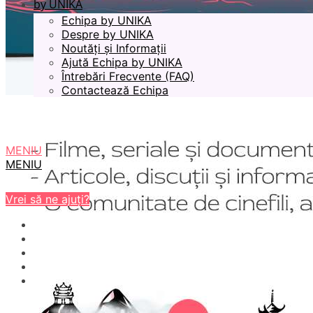
by UNIKA
Echipa by UNIKA
Despre by UNIKA
Noutăți și Informații
Ajută Echipa by UNIKA
Întrebări Frecvente (FAQ)
Contactează Echipa
MENIU
MENIU
Vrei să ne ajuți?