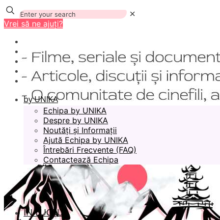
✕
Vrei să ne ajuți?
by UNIKA
Echipa by UNIKA
Despre by UNIKA
Noutăți și Informații
Ajută Echipa by UNIKA
Întrebări Frecvente (FAQ)
Contactează Echipa
ÎN LUCRU