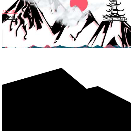
MENIU
MENIU
Taine de familie