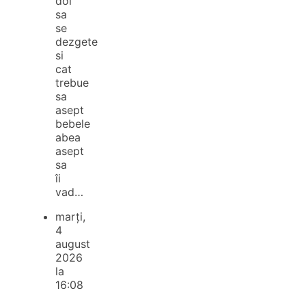
doi
sa
se
dezgete
si
cat
trebue
sa
asept
bebele
abea
asept
sa
îi
vad…
marți,
4
august
2026
la
16:08