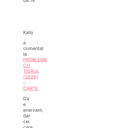
08:14
Kally
a
comentat
la
PROBLEME
CU
TIGRUL
(2026)
–
CARTE
Da
e
enervant,
dar
cei
care