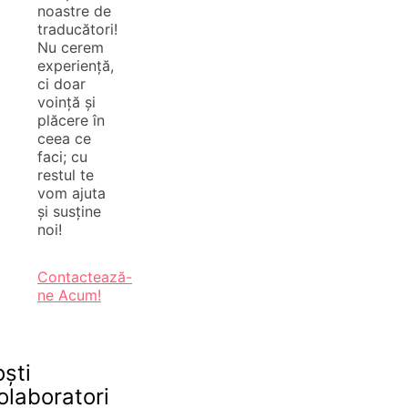
noastre de
traducători!
Nu cerem
experiență,
ci doar
voință și
plăcere în
ceea ce
faci; cu
restul te
vom ajuta
și susține
noi!
Contactează-
ne Acum!
oști
olaboratori