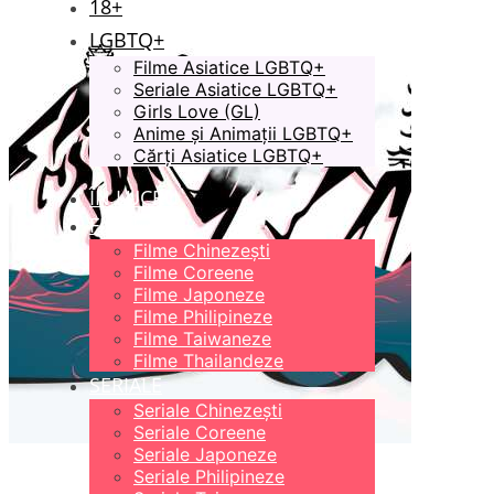
18+
LGBTQ+
Filme Asiatice LGBTQ+
Seriale Asiatice LGBTQ+
Girls Love (GL)
Anime și Animații LGBTQ+
Cărți Asiatice LGBTQ+
ÎN LUCRU
FILME
Filme Chinezești
Filme Coreene
Filme Japoneze
Filme Philipineze
Filme Taiwaneze
Filme Thailandeze
SERIALE
Seriale Chinezești
Seriale Coreene
Seriale Japoneze
Seriale Philipineze