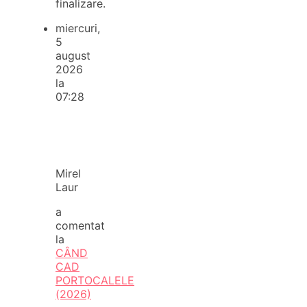
finalizare.
miercuri,
5
august
2026
la
07:28
Mirel
Laur
a
comentat
la
CÂND
CAD
PORTOCALELE
(2026)