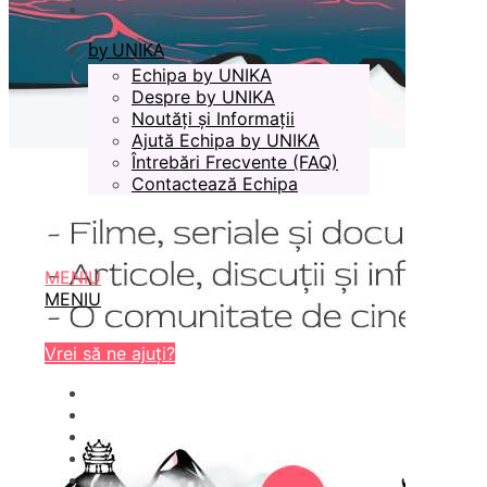
by UNIKA
Echipa by UNIKA
Despre by UNIKA
Noutăți și Informații
Ajută Echipa by UNIKA
Întrebări Frecvente (FAQ)
Contactează Echipa
MENIU
MENIU
Vrei să ne ajuți?