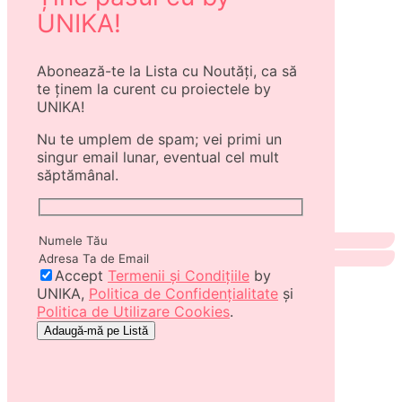
UNIKA!
Abonează-te la Lista cu Noutăți, ca să
te ținem la curent cu proiectele by
UNIKA!
Nu te umplem de spam; vei primi un
singur email lunar, eventual cel mult
săptămânal.
Accept
Termenii și Condițiile
by
UNIKA,
Politica de Confidențialitate
și
Politica de Utilizare Cookies
.