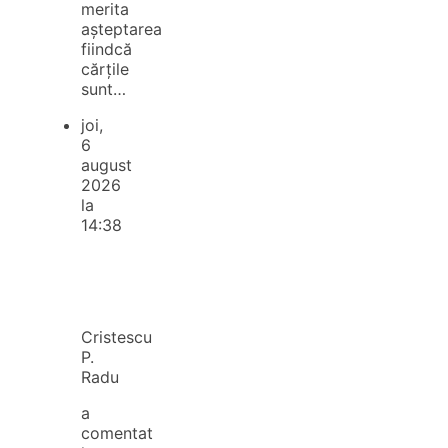
merita
așteptarea
fiindcă
cărțile
sunt…
joi,
6
august
2026
la
14:38
Cristescu
P.
Radu
a
comentat