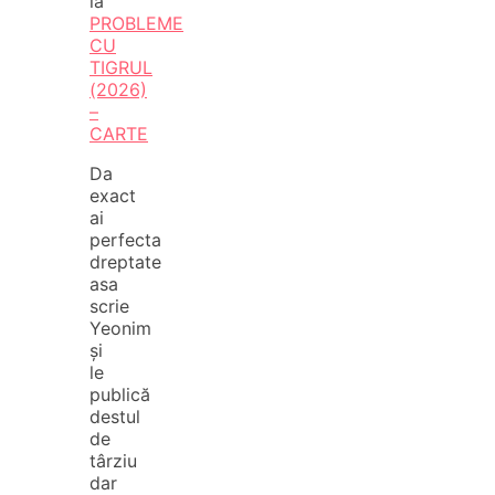
la
PROBLEME
CU
TIGRUL
(2026)
–
CARTE
Da
exact
ai
perfecta
dreptate
asa
scrie
Yeonim
și
le
publică
destul
de
târziu
dar