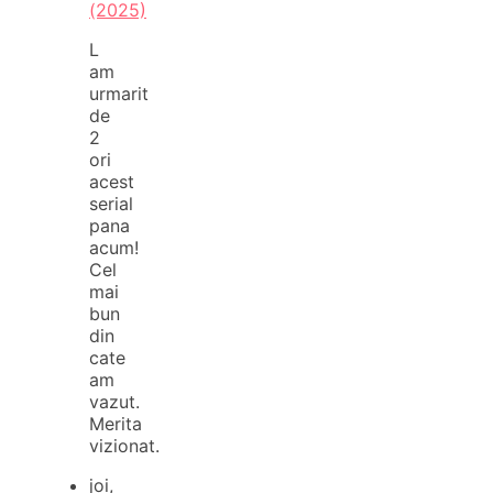
(2025)
L
am
urmarit
de
2
ori
acest
serial
pana
acum!
Cel
mai
bun
din
cate
am
vazut.
Merita
vizionat.
joi,