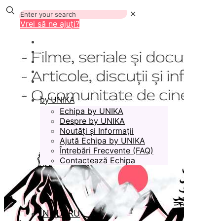
✕
Vrei să ne ajuți?
by UNIKA
Echipa by UNIKA
Despre by UNIKA
Noutăți și Informații
Ajută Echipa by UNIKA
Întrebări Frecvente (FAQ)
Contactează Echipa
ÎN LUCRU