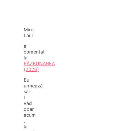
Mirel
Laur
a
comentat
la
RĂZBUNAREA
(2026)
Eu
urmează
să-
l
văd
doar
acum
,
la