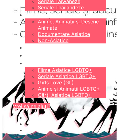
Seriale Taiwaneze
Seriale Thailandeze
DIVERSE
Anime, Animații și Desene
Animate
Documentare Asiatice
Non-Asiatice
CĂRȚI
18+
LGBTQ+
Filme Asiatice LGBTQ+
Seriale Asiatice LGBTQ+
Girls Love (GL)
Anime și Animații LGBTQ+
Cărți Asiatice LGBTQ+
Vrei să ne ajuți?