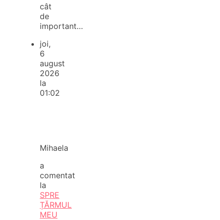
cât
de
important…
joi,
6
august
2026
la
01:02
Mihaela
a
comentat
la
SPRE
ȚĂRMUL
MEU