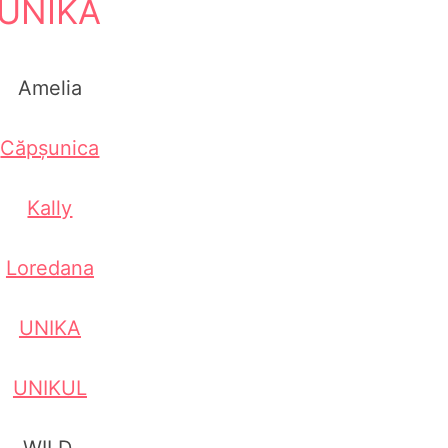
UNIKA
Amelia
Căpșunica
Kally
Loredana
UNIKA
UNIKUL
WILD