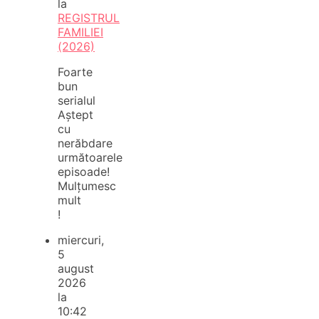
la
REGISTRUL
FAMILIEI
(2026)
Foarte
bun
serialul
Aștept
cu
nerăbdare
următoarele
episoade!
Mulțumesc
mult
!
miercuri,
5
august
2026
la
10:42