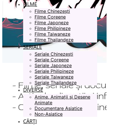
FILME
Filme Chinezești
Filme Coreene
Filme Japoneze
Filme Philipineze
Filme Taiwaneze
Filme Thailandeze
SERIALE
Seriale Chinezești
Seriale Coreene
Seriale Japoneze
Seriale Philipineze
Seriale Taiwaneze
Seriale Thailandeze
DIVERSE
Anime, Animații și Desene
Animate
Documentare Asiatice
Non-Asiatice
CĂRȚI