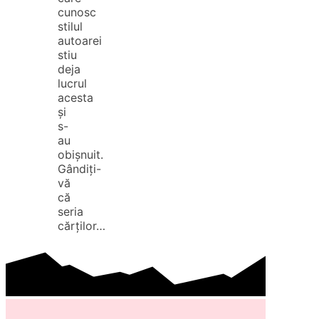
cunosc
stilul
autoarei
stiu
deja
lucrul
acesta
și
s-
au
obișnuit.
Gândiți-
vă
că
seria
cărților…