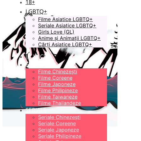
18+
LGBTQ+
Filme Asiatice LGBTQ+
Seriale Asiatice LGBTQ+
Girls Love (GL)
Anime și Animații LGBTQ+
Cărți Asiatice LGBTQ+
ÎN LUCRU
FILME
Filme Chinezești
Filme Coreene
Filme Japoneze
Filme Philipineze
Filme Taiwaneze
Filme Thailandeze
SERIALE
Seriale Chinezești
Seriale Coreene
Seriale Japoneze
Seriale Philipineze