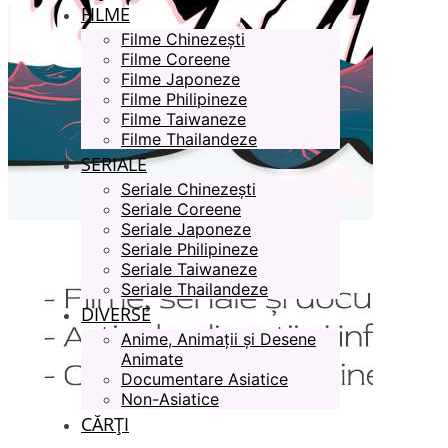
FILME
Filme Chinezești
Filme Coreene
Filme Japoneze
Filme Philipineze
Filme Taiwaneze
Filme Thailandeze
SERIALE
Seriale Chinezești
Seriale Coreene
Seriale Japoneze
Seriale Philipineze
Seriale Taiwaneze
Seriale Thailandeze
DIVERSE
Anime, Animații și Desene
Animate
Documentare Asiatice
Non-Asiatice
CĂRȚI