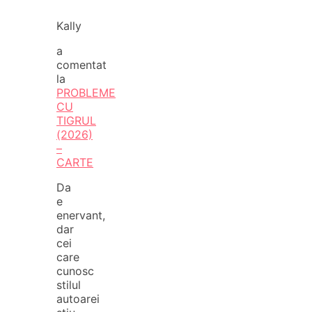
Kally
a
comentat
la
PROBLEME
CU
TIGRUL
(2026)
–
CARTE
Da
e
enervant,
dar
cei
care
cunosc
stilul
autoarei