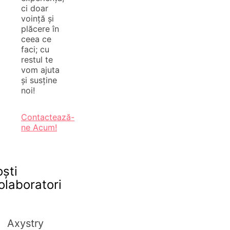
ci doar
voință și
plăcere în
ceea ce
faci; cu
restul te
vom ajuta
și susține
noi!
Contactează-
ne Acum!
oști
olaboratori
Axystry