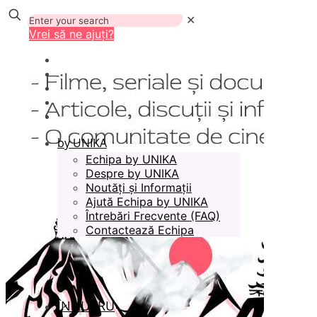
✕
Vrei să ne ajuți?
by UNIKA
Echipa by UNIKA
Despre by UNIKA
Noutăți și Informații
Ajută Echipa by UNIKA
Întrebări Frecvente (FAQ)
Contactează Echipa
ÎN LUCRU