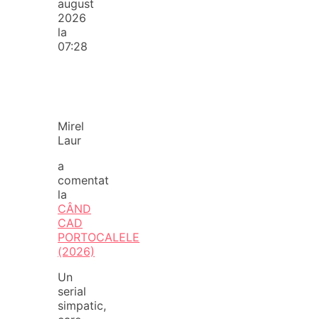
august
2026
la
07:28
Mirel
Laur
a
comentat
la
CÂND
CAD
PORTOCALELE
(2026)
Un
serial
simpatic,