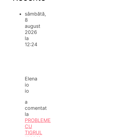
sâmbătă,
8
august
2026
la
12:24
Elena
io
io
a
comentat
la
PROBLEME
CU
TIGRUL