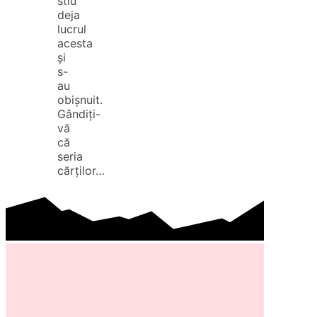
stiu
deja
lucrul
acesta
și
s-
au
obișnuit.
Gândiți-
vă
că
seria
cărților…