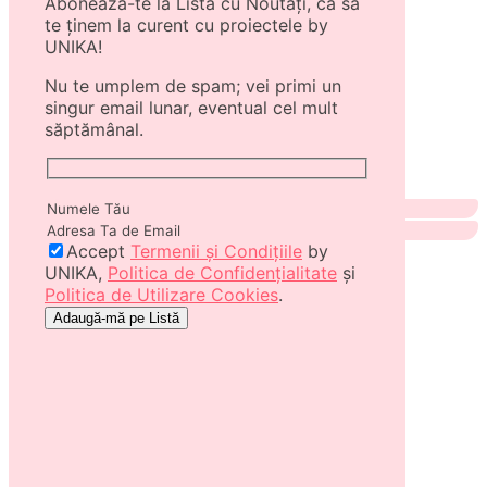
Abonează-te la Lista cu Noutăți, ca să
te ținem la curent cu proiectele by
UNIKA!
Nu te umplem de spam; vei primi un
singur email lunar, eventual cel mult
săptămânal.
Accept
Termenii și Condițiile
by
UNIKA,
Politica de Confidențialitate
și
Politica de Utilizare Cookies
.