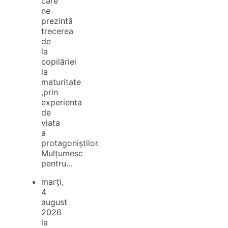
care
ne
prezintă
trecerea
de
la
copilăriei
la
maturitate
,prin
experienta
de
viata
a
protagoniștilor.
Mulțumesc
pentru…
marți,
4
august
2026
la