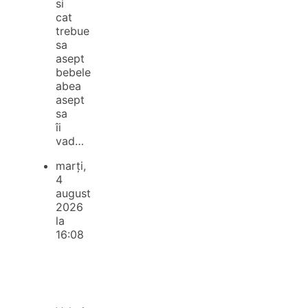
si
cat
trebue
sa
asept
bebele
abea
asept
sa
îi
vad…
marți,
4
august
2026
la
16:08