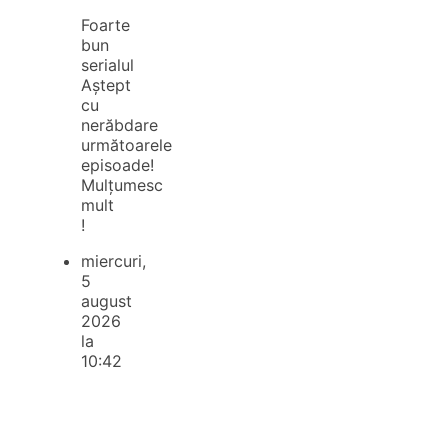
Foarte
bun
serialul
Aștept
cu
nerăbdare
următoarele
episoade!
Mulțumesc
mult
!
miercuri,
5
august
2026
la
10:42