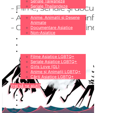
Seriale Taiwaneze
Seriale Thailandeze
DIVERSE
Anime, Animații și Desene
Animate
Documentare Asiatice
Non-Asiatice
CĂRȚI
18+
LGBTQ+
Filme Asiatice LGBTQ+
Seriale Asiatice LGBTQ+
Girls Love (GL)
Anime și Animații LGBTQ+
Cărți Asiatice LGBTQ+
Vrei să ne ajuți?