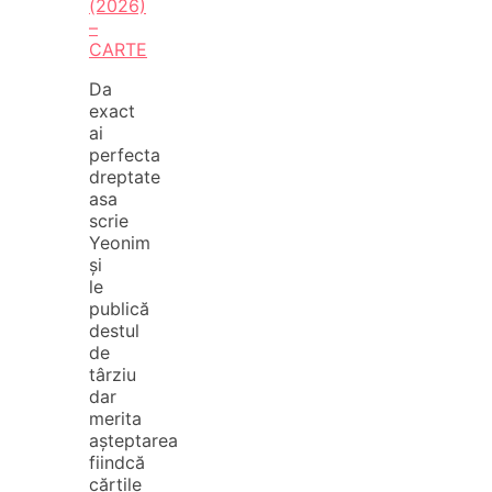
(2026)
–
CARTE
Da
exact
ai
perfecta
dreptate
asa
scrie
Yeonim
și
le
publică
destul
de
târziu
dar
merita
așteptarea
fiindcă
cărțile