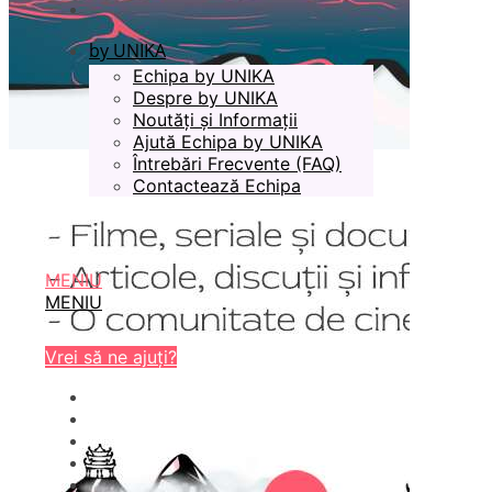
by UNIKA
Echipa by UNIKA
Despre by UNIKA
Noutăți și Informații
Ajută Echipa by UNIKA
Întrebări Frecvente (FAQ)
Contactează Echipa
MENIU
MENIU
Vrei să ne ajuți?