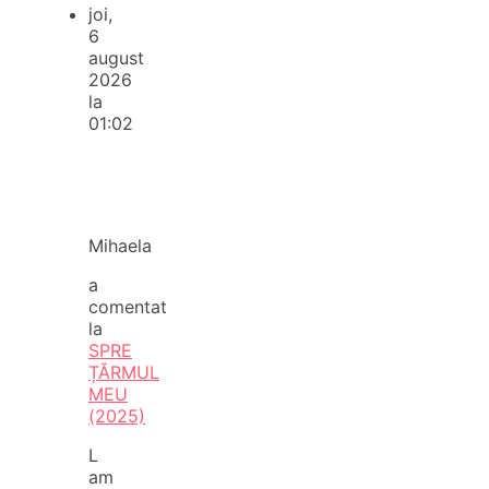
joi,
6
august
2026
la
01:02
Mihaela
a
comentat
la
SPRE
ȚĂRMUL
MEU
(2025)
L
am