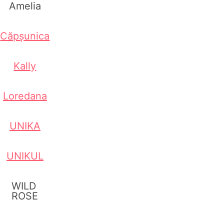
Amelia
Căpșunica
Kally
Loredana
UNIKA
UNIKUL
WILD
ROSE