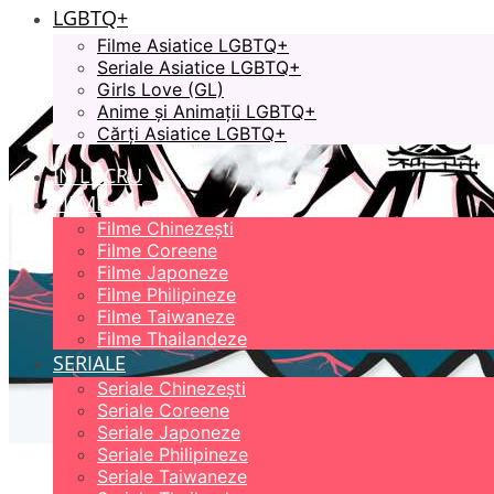
LGBTQ+
Filme Asiatice LGBTQ+
Seriale Asiatice LGBTQ+
Girls Love (GL)
Anime și Animații LGBTQ+
Cărți Asiatice LGBTQ+
ÎN LUCRU
FILME
Filme Chinezești
Filme Coreene
Filme Japoneze
Filme Philipineze
Filme Taiwaneze
Filme Thailandeze
SERIALE
Seriale Chinezești
Seriale Coreene
Seriale Japoneze
Seriale Philipineze
Seriale Taiwaneze