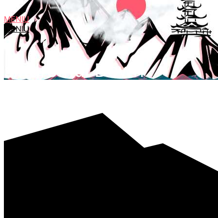
MENIU
MENIU
sindromul Down