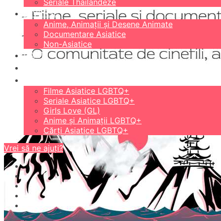
Seriale Thailandeze
DIVERSE
Anime, Animații și Desene Animate
Documentare Asiatice
Non-Asiatice
CĂRȚI
18+
LGBTQ+
Filme Asiatice LGBTQ+
Seriale Asiatice LGBTQ+
Girls Love (GL)
Anime și Animații LGBTQ+
Cărți Asiatice LGBTQ+
Vrei să ne ajuți?