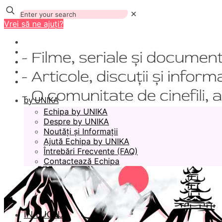
✕
Vrei să ne ajuți?
by UNIKA
Echipa by UNIKA
Despre by UNIKA
Noutăți și Informații
Ajută Echipa by UNIKA
Întrebări Frecvente (FAQ)
Contactează Echipa
ÎN LUCRU