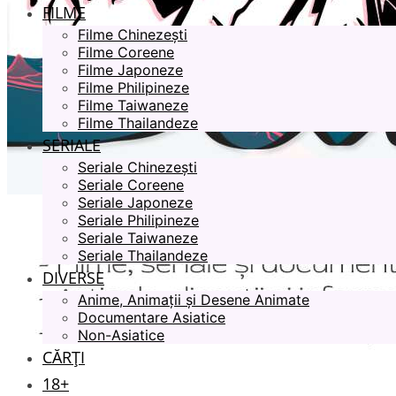
FILME
Filme Chinezești
Filme Coreene
Filme Japoneze
Filme Philipineze
Filme Taiwaneze
Filme Thailandeze
SERIALE
Seriale Chinezești
Seriale Coreene
Seriale Japoneze
Seriale Philipineze
Seriale Taiwaneze
Seriale Thailandeze
DIVERSE
Anime, Animații și Desene Animate
Documentare Asiatice
Non-Asiatice
CĂRȚI
18+