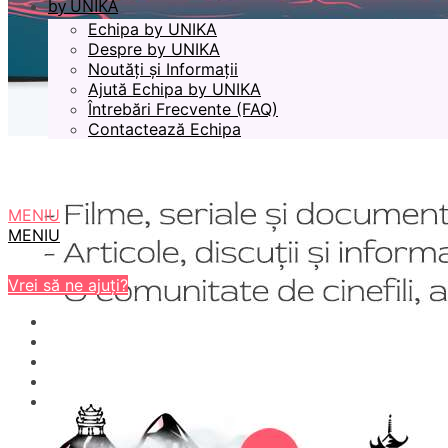
by UNIKA
Echipa by UNIKA
Despre by UNIKA
Noutăți și Informații
Ajută Echipa by UNIKA
Întrebări Frecvente (FAQ)
Contactează Echipa
MENIU
MENIU
Vrei să ne ajuți?