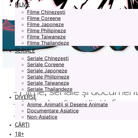
FILME
Filme Chinezești
Filme Coreene
Filme Japoneze
Filme Philipineze
Filme Taiwaneze
Filme Thailandeze
SERIALE
Seriale Chinezești
Seriale Coreene
Seriale Japoneze
Seriale Philipineze
Seriale Taiwaneze
Seriale Thailandeze
DIVERSE
Anime, Animații și Desene Animate
Documentare Asiatice
Non-Asiatice
CĂRȚI
18+