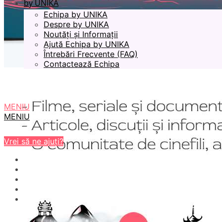
by UNIKA
Echipa by UNIKA
Despre by UNIKA
Noutăți și Informații
Ajută Echipa by UNIKA
Întrebări Frecvente (FAQ)
Contactează Echipa
MENIU
MENIU
Vrei să ne ajuți?