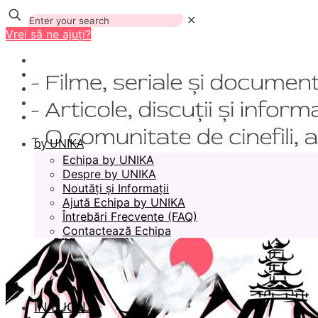
✕
Vrei să ne ajuți?
by UNIKA
Echipa by UNIKA
Despre by UNIKA
Noutăți și Informații
Ajută Echipa by UNIKA
Întrebări Frecvente (FAQ)
Contactează Echipa
ÎN LUCRU