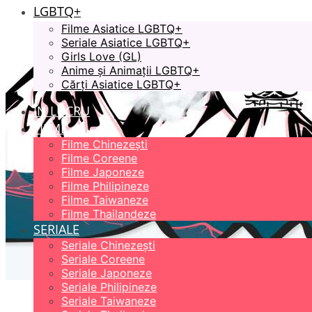
LGBTQ+
Filme Asiatice LGBTQ+
Seriale Asiatice LGBTQ+
Girls Love (GL)
Anime și Animații LGBTQ+
Cărți Asiatice LGBTQ+
ÎN LUCRU
FILME
Filme Chinezești
Filme Coreene
Filme Japoneze
Filme Philipineze
Filme Taiwaneze
Filme Thailandeze
SERIALE
Seriale Chinezești
Seriale Coreene
Seriale Japoneze
Seriale Philipineze
Seriale Taiwaneze