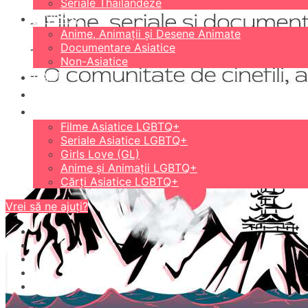
Seriale Thailandeze
DIVERSE
Anime, Animații și Desene Animate
Documentare Asiatice
Non-Asiatice
CĂRȚI
18+
LGBTQ+
Filme Asiatice LGBTQ+
Seriale Asiatice LGBTQ+
Girls Love (GL)
Anime și Animații LGBTQ+
Cărți Asiatice LGBTQ+
Vrei să ne ajuți?