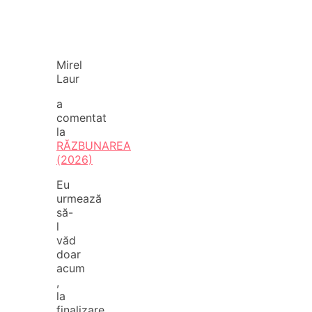
Mirel
Laur
a
comentat
la
RĂZBUNAREA
(2026)
Eu
urmează
să-
l
văd
doar
acum
,
la
finalizare.