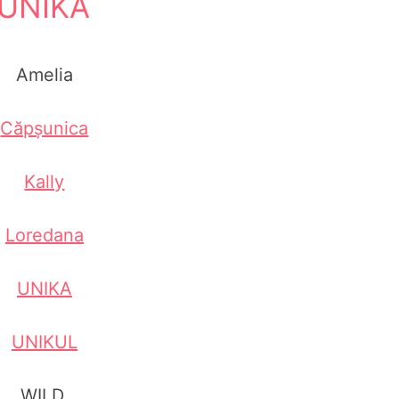
UNIKA
Amelia
Căpșunica
Kally
Loredana
UNIKA
UNIKUL
WILD