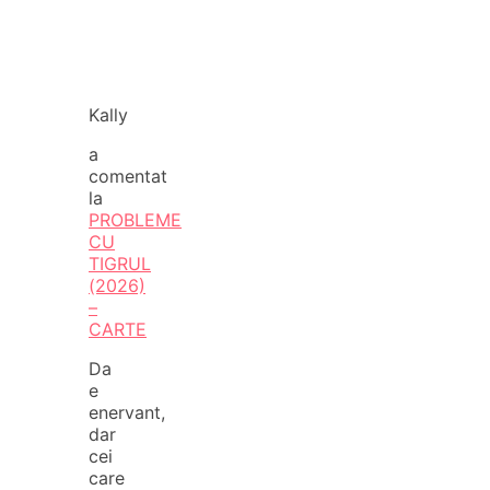
Kally
a
comentat
la
PROBLEME
CU
TIGRUL
(2026)
–
CARTE
Da
e
enervant,
dar
cei
care