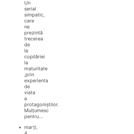
Un
serial
simpatic,
care
ne
prezintă
trecerea
de
la
copilăriei
la
maturitate
,prin
experienta
de
viata
a
protagoniștilor.
Mulțumesc
pentru…
marți,
4