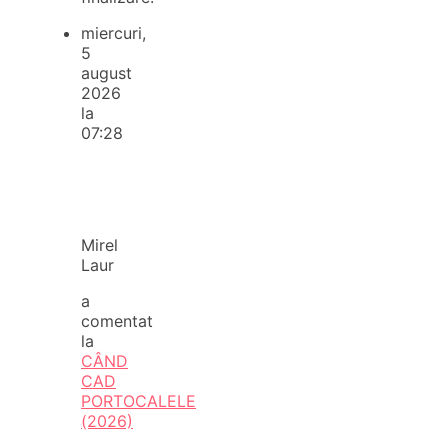
miercuri,
5
august
2026
la
07:28
Mirel
Laur
a
comentat
la
CÂND
CAD
PORTOCALELE
(2026)