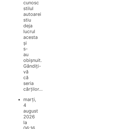
cunosc
stilul
autoarei
stiu
deja
lucrul
acesta
și
s-
au
obișnuit.
Gândiți-
vă
că
seria
cărților…
marți,
4
august
2026
la
06:16