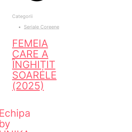
Categorii
Seriale Coreene
FEMEIA
CARE A
ÎNGHIȚIT
SOARELE
(2025)
Echipa
by