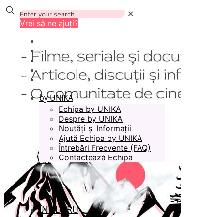
✕
Vrei să ne ajuți?
by UNIKA
Echipa by UNIKA
Despre by UNIKA
Noutăți și Informații
Ajută Echipa by UNIKA
Întrebări Frecvente (FAQ)
Contactează Echipa
ÎN LUCRU