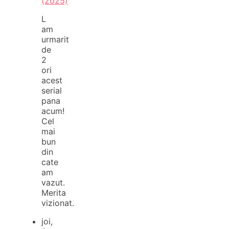
(2025)
L
am
urmarit
de
2
ori
acest
serial
pana
acum!
Cel
mai
bun
din
cate
am
vazut.
Merita
vizionat.
joi,