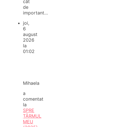
cât
de
important…
joi,
6
august
2026
la
01:02
Mihaela
a
comentat
la
SPRE
ȚĂRMUL
MEU