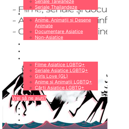
Seriale Taiwaneze
Seriale Thailandeze
DIVERSE
Anime, Animații și Desene
Animate
Documentare Asiatice
Non-Asiatice
CĂRȚI
18+
LGBTQ+
Filme Asiatice LGBTQ+
Seriale Asiatice LGBTQ+
Girls Love (GL)
Anime și Animații LGBTQ+
Cărți Asiatice LGBTQ+
Vrei să ne ajuți?