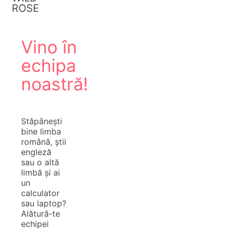
ROSE
Vino în
echipa
noastră!
Stăpânești
bine limba
română, știi
engleză
sau o altă
limbă și ai
un
calculator
sau laptop?
Alătură-te
echipei