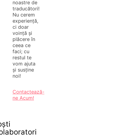
noastre de
traducători!
Nu cerem
experiență,
ci doar
voință și
plăcere în
ceea ce
faci; cu
restul te
vom ajuta
și susține
noi!
Contactează-
ne Acum!
oști
olaboratori