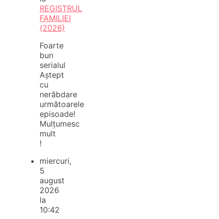
REGISTRUL
FAMILIEI
(2026)
Foarte
bun
serialul
Aștept
cu
nerăbdare
următoarele
episoade!
Mulțumesc
mult
!
miercuri,
5
august
2026
la
10:42