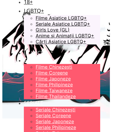
18+
LGBTQ+
Filme Asiatice LGBTQ+
Seriale Asiatice LGBTQ+
Girls Love (GL)
Anime și Animații LGBTQ+
Cărți Asiatice LGBTQ+
ÎN LUCRU
FILME
Filme Chinezești
Filme Coreene
Filme Japoneze
Filme Philipineze
Filme Taiwaneze
Filme Thailandeze
SERIALE
Seriale Chinezești
Seriale Coreene
Seriale Japoneze
Seriale Philipineze