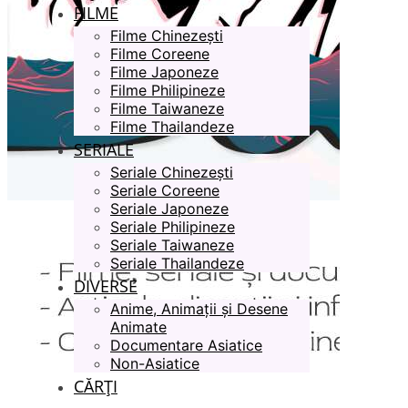
FILME
Filme Chinezești
Filme Coreene
Filme Japoneze
Filme Philipineze
Filme Taiwaneze
Filme Thailandeze
SERIALE
Seriale Chinezești
Seriale Coreene
Seriale Japoneze
Seriale Philipineze
Seriale Taiwaneze
Seriale Thailandeze
DIVERSE
Anime, Animații și Desene
Animate
Documentare Asiatice
Non-Asiatice
CĂRȚI