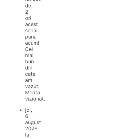
de
2
ori
acest
serial
pana
acum!
Cel
mai
bun
din
cate
am
vazut.
Merita
vizionat.
joi,
6
august
2026
la