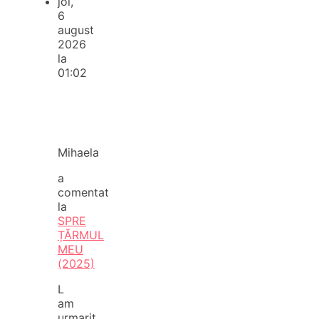
joi,
6
august
2026
la
01:02
Mihaela
a
comentat
la
SPRE
ȚĂRMUL
MEU
(2025)
L
am
urmarit