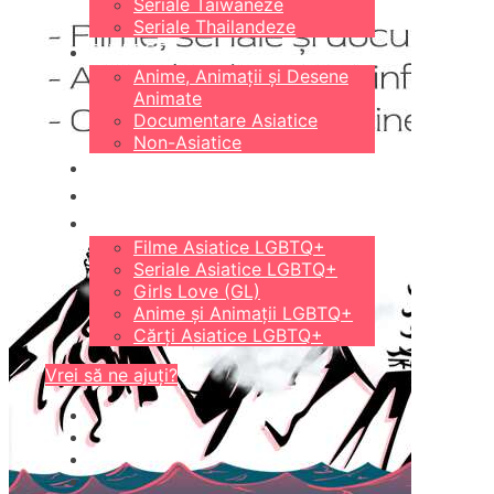
Seriale Taiwaneze
Seriale Thailandeze
DIVERSE
Anime, Animații și Desene
Animate
Documentare Asiatice
Non-Asiatice
CĂRȚI
18+
LGBTQ+
Filme Asiatice LGBTQ+
Seriale Asiatice LGBTQ+
Girls Love (GL)
Anime și Animații LGBTQ+
Cărți Asiatice LGBTQ+
Vrei să ne ajuți?