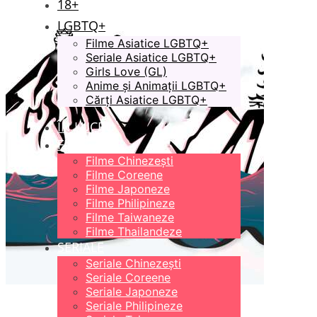
18+
LGBTQ+
Filme Asiatice LGBTQ+
Seriale Asiatice LGBTQ+
Girls Love (GL)
Anime și Animații LGBTQ+
Cărți Asiatice LGBTQ+
ÎN LUCRU
FILME
Filme Chinezești
Filme Coreene
Filme Japoneze
Filme Philipineze
Filme Taiwaneze
Filme Thailandeze
SERIALE
Seriale Chinezești
Seriale Coreene
Seriale Japoneze
Seriale Philipineze