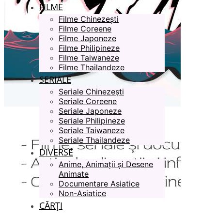
FILME
Filme Chinezești
Filme Coreene
Filme Japoneze
Filme Philipineze
Filme Taiwaneze
Filme Thailandeze
SERIALE
Seriale Chinezești
Seriale Coreene
Seriale Japoneze
Seriale Philipineze
Seriale Taiwaneze
Seriale Thailandeze
DIVERSE
Anime, Animații și Desene
Animate
Documentare Asiatice
Non-Asiatice
CĂRȚI