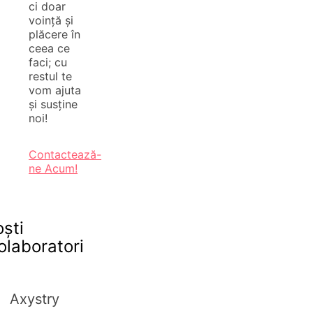
ci doar
voință și
plăcere în
ceea ce
faci; cu
restul te
vom ajuta
și susține
noi!
Contactează-
ne Acum!
oști
olaboratori
Axystry