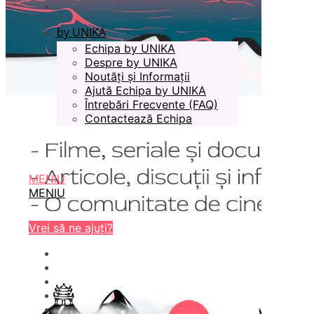
by UNIKA
Echipa by UNIKA
Despre by UNIKA
Noutăți și Informații
Ajută Echipa by UNIKA
Întrebări Frecvente (FAQ)
Contactează Echipa
MENIU
MENIU
Vrei să ne ajuți?