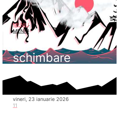
MENIU
MENIU
schimbare
vineri, 23 ianuarie 2026
11