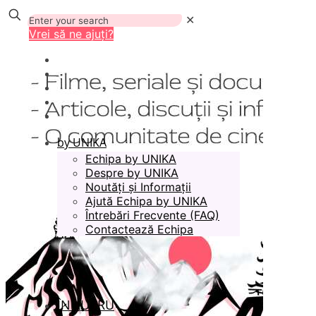
✕
Vrei să ne ajuți?
by UNIKA
Echipa by UNIKA
Despre by UNIKA
Noutăți și Informații
Ajută Echipa by UNIKA
Întrebări Frecvente (FAQ)
Contactează Echipa
ÎN LUCRU