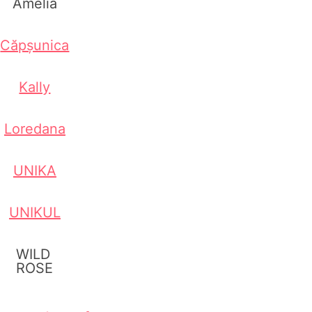
Amelia
Căpșunica
Kally
Loredana
UNIKA
UNIKUL
WILD
ROSE