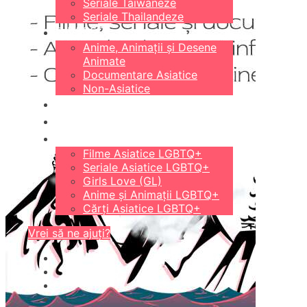
Seriale Taiwaneze
Seriale Thailandeze
DIVERSE
Anime, Animații și Desene
Animate
Documentare Asiatice
Non-Asiatice
CĂRȚI
18+
LGBTQ+
Filme Asiatice LGBTQ+
Seriale Asiatice LGBTQ+
Girls Love (GL)
Anime și Animații LGBTQ+
Cărți Asiatice LGBTQ+
Vrei să ne ajuți?