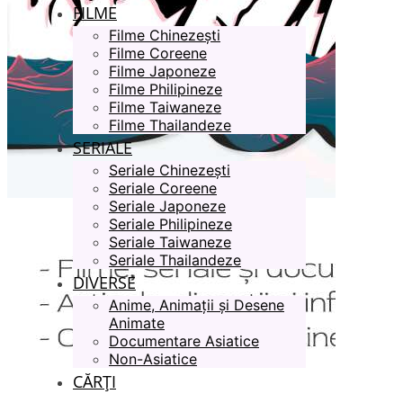
FILME
Filme Chinezești
Filme Coreene
Filme Japoneze
Filme Philipineze
Filme Taiwaneze
Filme Thailandeze
SERIALE
Seriale Chinezești
Seriale Coreene
Seriale Japoneze
Seriale Philipineze
Seriale Taiwaneze
Seriale Thailandeze
DIVERSE
Anime, Animații și Desene
Animate
Documentare Asiatice
Non-Asiatice
CĂRȚI