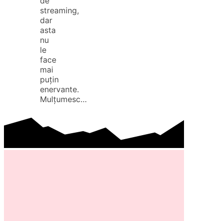
de
streaming,
dar
asta
nu
le
face
mai
puțin
enervante.
Mulțumesc…