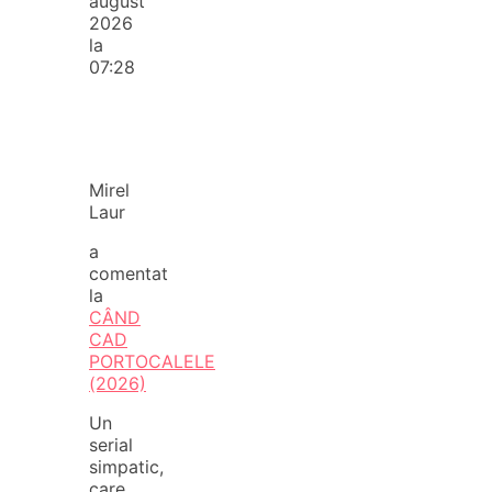
august
2026
la
07:28
Mirel
Laur
a
comentat
la
CÂND
CAD
PORTOCALELE
(2026)
Un
serial
simpatic,
care