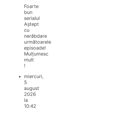
Foarte
bun
serialul
Aștept
cu
nerăbdare
următoarele
episoade!
Mulțumesc
mult
!
miercuri,
5
august
2026
la
10:42