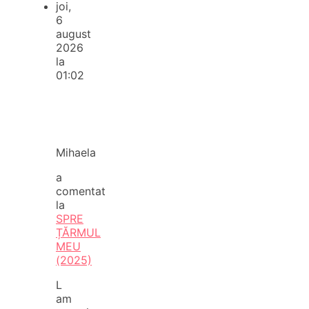
joi,
6
august
2026
la
01:02
Mihaela
a
comentat
la
SPRE
ȚĂRMUL
MEU
(2025)
L
am