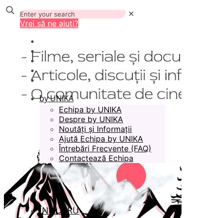
✕
Vrei să ne ajuți?
by UNIKA
Echipa by UNIKA
Despre by UNIKA
Noutăți și Informații
Ajută Echipa by UNIKA
Întrebări Frecvente (FAQ)
Contactează Echipa
ÎN LUCRU