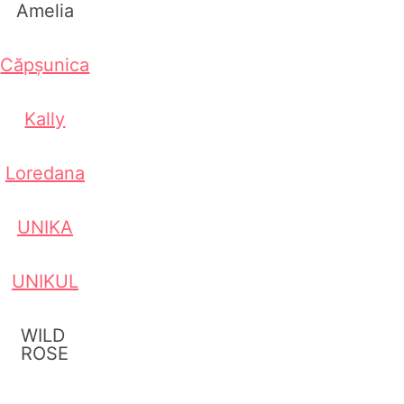
Amelia
Căpșunica
Kally
Loredana
UNIKA
UNIKUL
WILD
ROSE