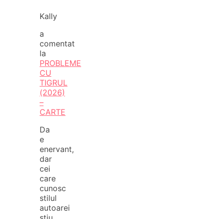
Kally
a
comentat
la
PROBLEME
CU
TIGRUL
(2026)
–
CARTE
Da
e
enervant,
dar
cei
care
cunosc
stilul
autoarei
stiu