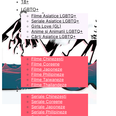
18+
LGBTQ+
Filme Asiatice LGBTQ+
Seriale Asiatice LGBTQ+
Girls Love (GL)
Anime și Animații LGBTQ+
Cărți Asiatice LGBTQ+
ÎN LUCRU
FILME
Filme Chinezești
Filme Coreene
Filme Japoneze
Filme Philipineze
Filme Taiwaneze
Filme Thailandeze
SERIALE
Seriale Chinezești
Seriale Coreene
Seriale Japoneze
Seriale Philipineze