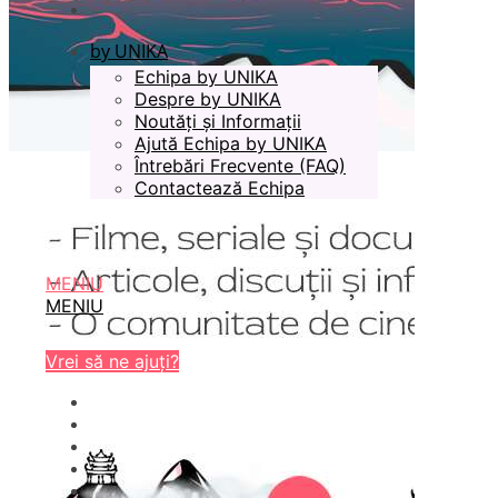
by UNIKA
Echipa by UNIKA
Despre by UNIKA
Noutăți și Informații
Ajută Echipa by UNIKA
Întrebări Frecvente (FAQ)
Contactează Echipa
MENIU
MENIU
Vrei să ne ajuți?