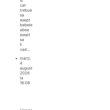
si
cat
trebue
sa
asept
bebele
abea
asept
sa
îi
vad…
marți,
4
august
2026
la
16:08