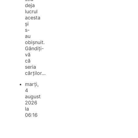
deja
lucrul
acesta
și
s-
au
obișnuit.
Gândiți-
vă
că
seria
cărților…
marți,
4
august
2026
la
06:16