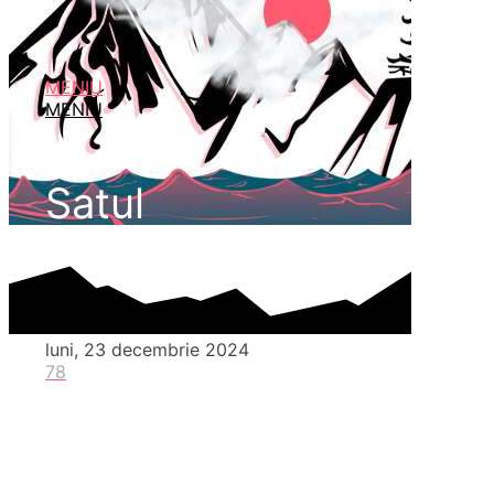
MENIU
MENIU
Satul
luni, 23 decembrie 2024
78