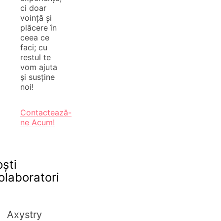
ci doar
voință și
plăcere în
ceea ce
faci; cu
restul te
vom ajuta
și susține
noi!
Contactează-
ne Acum!
oști
olaboratori
Axystry