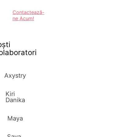
Contactează-
ne Acum!
oști
olaboratori
Axystry
Kiri
Danika
Maya
Saya