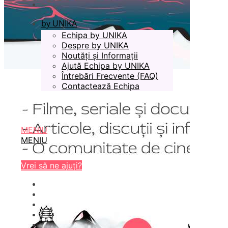
by UNIKA
Echipa by UNIKA
Despre by UNIKA
Noutăți și Informații
Ajută Echipa by UNIKA
Întrebări Frecvente (FAQ)
Contactează Echipa
MENIU
MENIU
Vrei să ne ajuți?