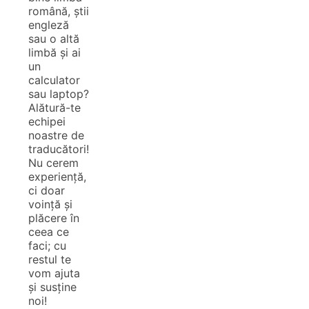
română, știi
engleză
sau o altă
limbă și ai
un
calculator
sau laptop?
Alătură-te
echipei
noastre de
traducători!
Nu cerem
experiență,
ci doar
voință și
plăcere în
ceea ce
faci; cu
restul te
vom ajuta
și susține
noi!