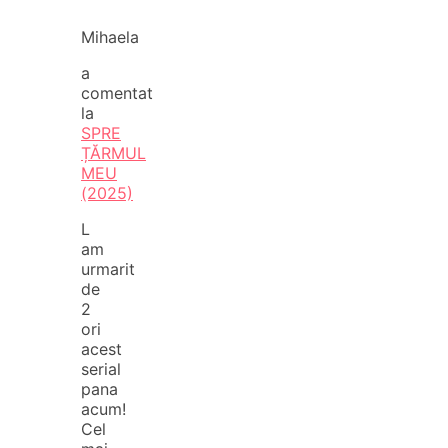
Mihaela
a
comentat
la
SPRE
ȚĂRMUL
MEU
(2025)
L
am
urmarit
de
2
ori
acest
serial
pana
acum!
Cel