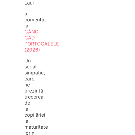
Laur
a
comentat
la
CÂND
CAD
PORTOCALELE
(2026)
Un
serial
simpatic,
care
ne
prezintă
trecerea
de
la
copilăriei
la
maturitate
,prin