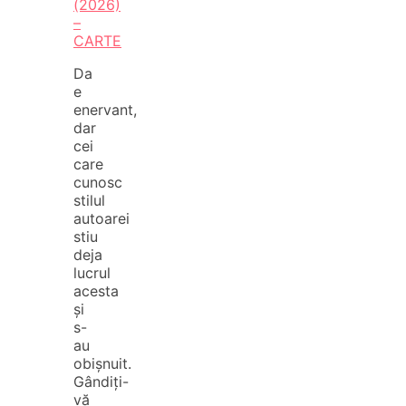
(2026)
–
CARTE
Da
e
enervant,
dar
cei
care
cunosc
stilul
autoarei
stiu
deja
lucrul
acesta
și
s-
au
obișnuit.
Gândiți-
vă