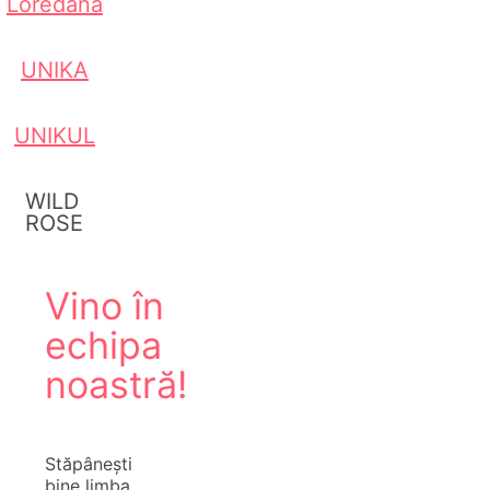
Loredana
UNIKA
UNIKUL
WILD
ROSE
Vino în
echipa
noastră!
Stăpânești
bine limba