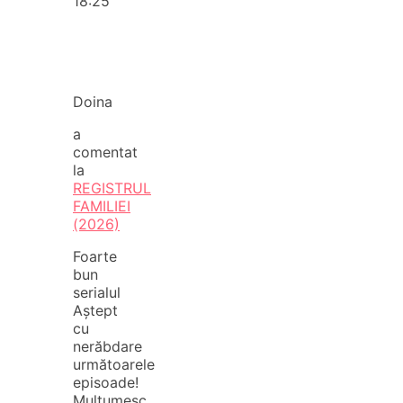
18:25
Doina
a
comentat
la
REGISTRUL
FAMILIEI
(2026)
Foarte
bun
serialul
Aștept
cu
nerăbdare
următoarele
episoade!
Mulțumesc