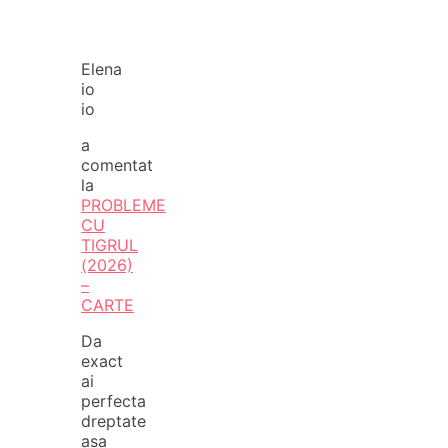
Elena
io
io
a
comentat
la
PROBLEME
CU
TIGRUL
(2026)
–
CARTE
Da
exact
ai
perfecta
dreptate
asa