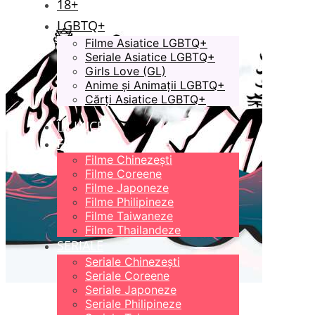
18+
LGBTQ+
Filme Asiatice LGBTQ+
Seriale Asiatice LGBTQ+
Girls Love (GL)
Anime și Animații LGBTQ+
Cărți Asiatice LGBTQ+
ÎN LUCRU
FILME
Filme Chinezești
Filme Coreene
Filme Japoneze
Filme Philipineze
Filme Taiwaneze
Filme Thailandeze
SERIALE
Seriale Chinezești
Seriale Coreene
Seriale Japoneze
Seriale Philipineze