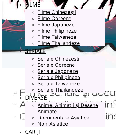
FILME
Filme Chinezești
Filme Coreene
Filme Japoneze
Filme Philipineze
Filme Taiwaneze
Filme Thailandeze
SERIALE
Seriale Chinezești
Seriale Coreene
Seriale Japoneze
Seriale Philipineze
Seriale Taiwaneze
Seriale Thailandeze
DIVERSE
Anime, Animații și Desene
Animate
Documentare Asiatice
Non-Asiatice
CĂRȚI