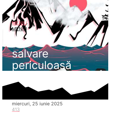
MENIU
MENIU
salvare
periculoasă
miercuri, 25 iunie 2025
413