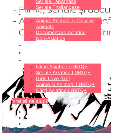
Seriale Taiwaneze
Seriale Thailandeze
DIVERSE
Anime, Animații și Desene
Animate
Documentare Asiatice
Non-Asiatice
CĂRȚI
18+
LGBTQ+
Filme Asiatice LGBTQ+
Seriale Asiatice LGBTQ+
Girls Love (GL)
Anime și Animații LGBTQ+
Cărți Asiatice LGBTQ+
Vrei să ne ajuți?