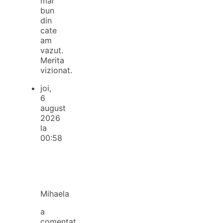
mai
bun
din
cate
am
vazut.
Merita
vizionat.
joi,
6
august
2026
la
00:58
Mihaela
a
comentat