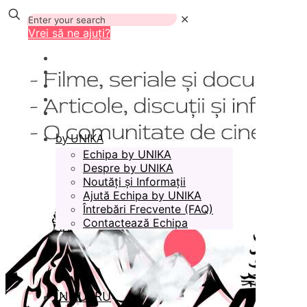
✕
Vrei să ne ajuți?
by UNIKA
Echipa by UNIKA
Despre by UNIKA
Noutăți și Informații
Ajută Echipa by UNIKA
Întrebări Frecvente (FAQ)
Contactează Echipa
ÎN LUCRU