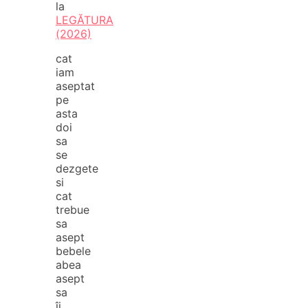
la
LEGĂTURA
(2026)
cat
iam
aseptat
pe
asta
doi
sa
se
dezgete
si
cat
trebue
sa
asept
bebele
abea
asept
sa
îi