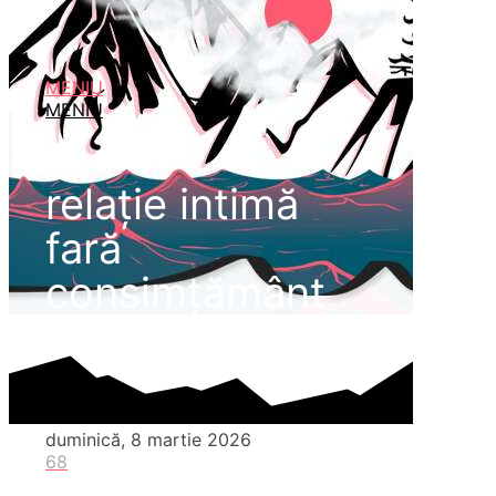
MENIU
MENIU
relație intimă
fară
consimțământ
duminică, 8 martie 2026
68