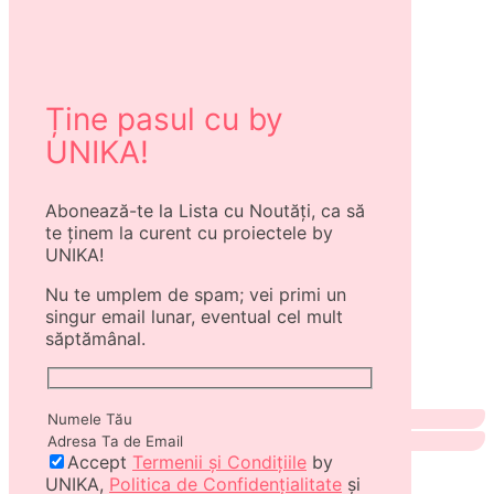
Ține pasul cu by
UNIKA!
Abonează-te la Lista cu Noutăți, ca să
te ținem la curent cu proiectele by
UNIKA!
Nu te umplem de spam; vei primi un
singur email lunar, eventual cel mult
săptămânal.
Accept
Termenii și Condițiile
by
UNIKA,
Politica de Confidențialitate
și