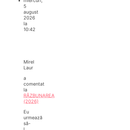
miercuri,
5
august
2026
la
10:42
Mirel
Laur
a
comentat
la
RĂZBUNAREA
(2026)
Eu
urmează
să-
l