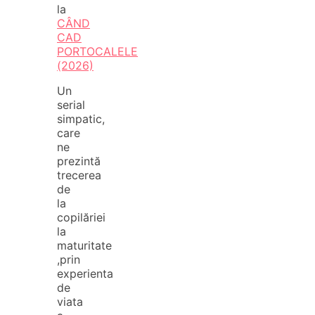
la
CÂND
CAD
PORTOCALELE
(2026)
Un
serial
simpatic,
care
ne
prezintă
trecerea
de
la
copilăriei
la
maturitate
,prin
experienta
de
viata