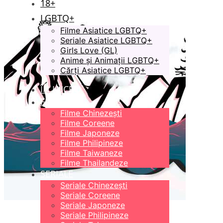
18+
LGBTQ+
Filme Asiatice LGBTQ+
Seriale Asiatice LGBTQ+
Girls Love (GL)
Anime și Animații LGBTQ+
Cărți Asiatice LGBTQ+
ÎN LUCRU
FILME
Filme Chinezești
Filme Coreene
Filme Japoneze
Filme Philipineze
Filme Taiwaneze
Filme Thailandeze
SERIALE
Seriale Chinezești
Seriale Coreene
Seriale Japoneze
Seriale Philipineze