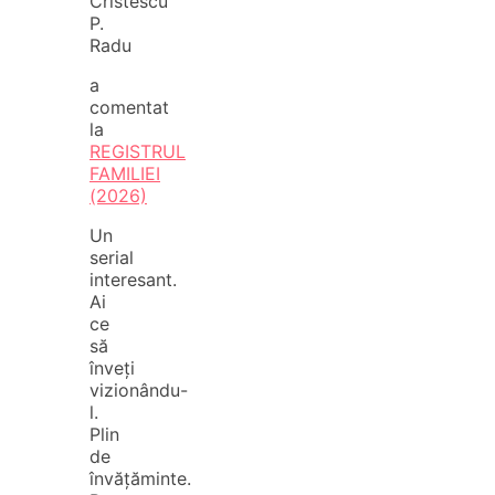
Cristescu
P.
Radu
a
comentat
la
REGISTRUL
FAMILIEI
(2026)
Un
serial
interesant.
Ai
ce
să
înveți
vizionându-
l.
Plin
de
învățăminte.