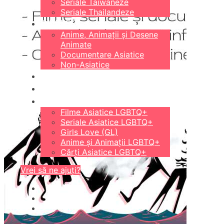
Seriale Taiwaneze
Seriale Thailandeze
DIVERSE
Anime, Animații și Desene
Animate
Documentare Asiatice
Non-Asiatice
CĂRȚI
18+
LGBTQ+
Filme Asiatice LGBTQ+
Seriale Asiatice LGBTQ+
Girls Love (GL)
Anime și Animații LGBTQ+
Cărți Asiatice LGBTQ+
Vrei să ne ajuți?