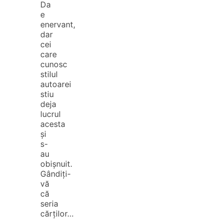
Da
e
enervant,
dar
cei
care
cunosc
stilul
autoarei
stiu
deja
lucrul
acesta
și
s-
au
obișnuit.
Gândiți-
vă
că
seria
cărților…