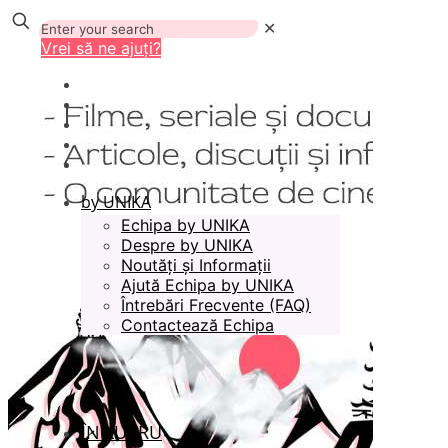
✕
Vrei să ne ajuți?
by UNIKA
Echipa by UNIKA
Despre by UNIKA
Noutăți și Informații
Ajută Echipa by UNIKA
Întrebări Frecvente (FAQ)
Contactează Echipa
ÎN LUCRU