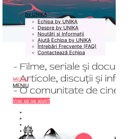
by UNIKA
Echipa by UNIKA
Despre by UNIKA
Noutăți și Informații
Ajută Echipa by UNIKA
Întrebări Frecvente (FAQ)
Contactează Echipa
MENIU
MENIU
Vrei să ne ajuți?