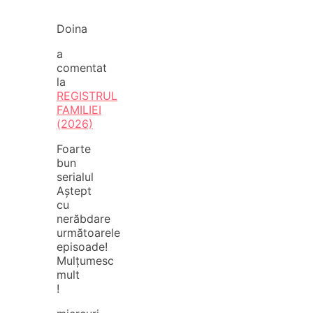
Doina
a
comentat
la
REGISTRUL
FAMILIEI
(2026)
Foarte
bun
serialul
Aștept
cu
nerăbdare
următoarele
episoade!
Mulțumesc
mult
!