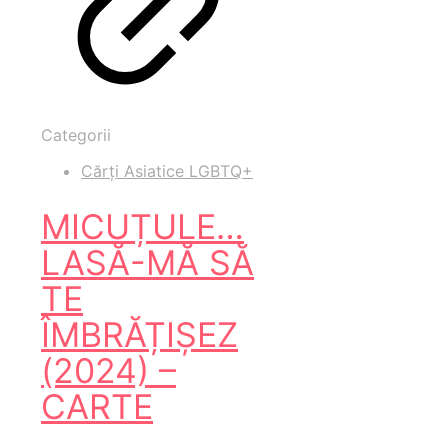
Categorii
Cărți Asiatice LGBTQ+
MICUȚULE…
LASĂ-MĂ SĂ
TE
ÎMBRĂȚIȘEZ
(2024) –
CARTE