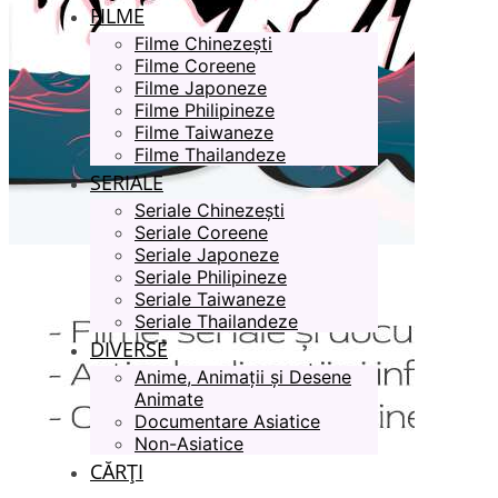
FILME
Filme Chinezești
Filme Coreene
Filme Japoneze
Filme Philipineze
Filme Taiwaneze
Filme Thailandeze
SERIALE
Seriale Chinezești
Seriale Coreene
Seriale Japoneze
Seriale Philipineze
Seriale Taiwaneze
Seriale Thailandeze
DIVERSE
Anime, Animații și Desene
Animate
Documentare Asiatice
Non-Asiatice
CĂRȚI