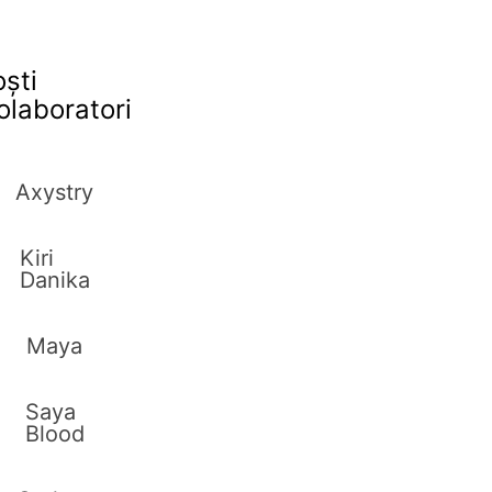
oști
olaboratori
Axystry
Kiri
Danika
Maya
Saya
Blood