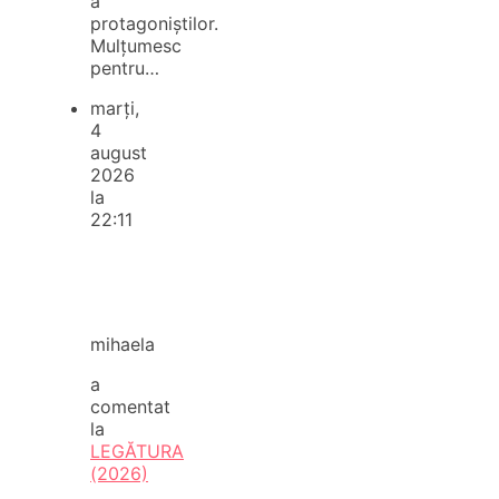
a
protagoniștilor.
Mulțumesc
pentru…
marți,
4
august
2026
la
22:11
mihaela
a
comentat
la
LEGĂTURA
(2026)