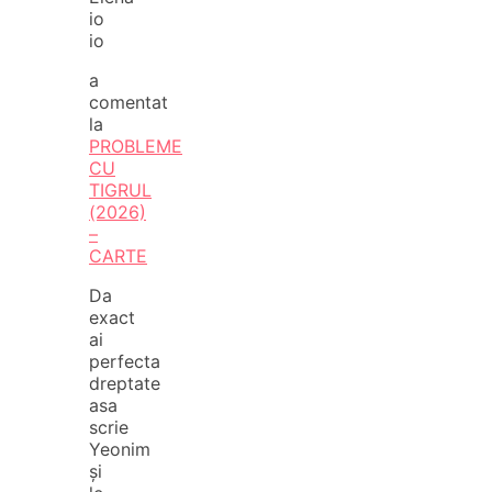
io
io
a
comentat
la
PROBLEME
CU
TIGRUL
(2026)
–
CARTE
Da
exact
ai
perfecta
dreptate
asa
scrie
Yeonim
și