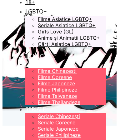
18+
LGBTQ+
Filme Asiatice LGBTQ+
Seriale Asiatice LGBTQ+
Girls Love (GL)
Anime și Animații LGBTQ+
Cărți Asiatice LGBTQ+
ÎN LUCRU
FILME
Filme Chinezești
Filme Coreene
Filme Japoneze
Filme Philipineze
Filme Taiwaneze
Filme Thailandeze
SERIALE
Seriale Chinezești
Seriale Coreene
Seriale Japoneze
Seriale Philipineze