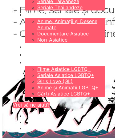
Seriale Taiwaneze
Seriale Thailandeze
DIVERSE
Anime, Animații și Desene
Animate
Documentare Asiatice
Non-Asiatice
CĂRȚI
18+
LGBTQ+
Filme Asiatice LGBTQ+
Seriale Asiatice LGBTQ+
Girls Love (GL)
Anime și Animații LGBTQ+
Cărți Asiatice LGBTQ+
Vrei să ne ajuți?