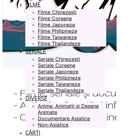
FILME
Filme Chinezești
Filme Coreene
Filme Japoneze
Filme Philipineze
Filme Taiwaneze
Filme Thailandeze
SERIALE
Seriale Chinezești
Seriale Coreene
Seriale Japoneze
Seriale Philipineze
Seriale Taiwaneze
Seriale Thailandeze
DIVERSE
Anime, Animații și Desene
Animate
Documentare Asiatice
Non-Asiatice
CĂRȚI