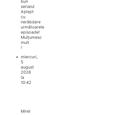
bun
serialul
Aștept
cu
nerăbdare
următoarele
episoade!
Mulțumesc
mult
!
miercuri,
5
august
2026
la
10:42
Mirel