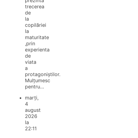
prezintă
trecerea
de
la
copilăriei
la
maturitate
,prin
experienta
de
viata
a
protagoniștilor.
Mulțumesc
pentru…
marți,
4
august
2026
la
22:11