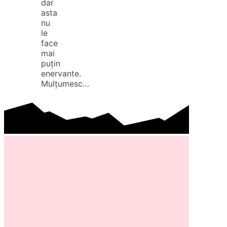
dar
asta
nu
le
face
mai
puțin
enervante.
Mulțumesc…