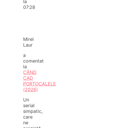
la
07:28
Mirel
Laur
a
comentat
la
CÂND
CAD
PORTOCALELE
(2026)
Un
serial
simpatic,
care
ne