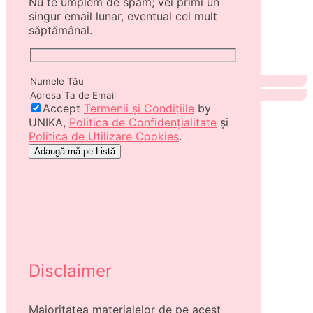
Nu te umplem de spam; vei primi un
singur email lunar, eventual cel mult
săptămânal.
Accept
Termenii și Condițiile
by
UNIKA,
Politica de Confidențialitate
și
Politica de Utilizare Cookies
.
Disclaimer
Majoritatea materialelor de pe acest