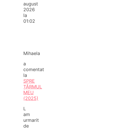
august
2026
la
01:02
Mihaela
a
comentat
la
SPRE
ȚĂRMUL
MEU
(2025)
L
am
urmarit
de