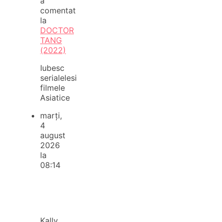
a
comentat
la
DOCTOR
TANG
(2022)
Iubesc
serialelesi
filmele
Asiatice
marți,
4
august
2026
la
08:14
Kally