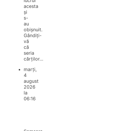
lucrul
acesta
și
s-
au
obișnuit.
Gândiți-
vă
că
seria
cărților…
marți,
4
august
2026
la
06:16