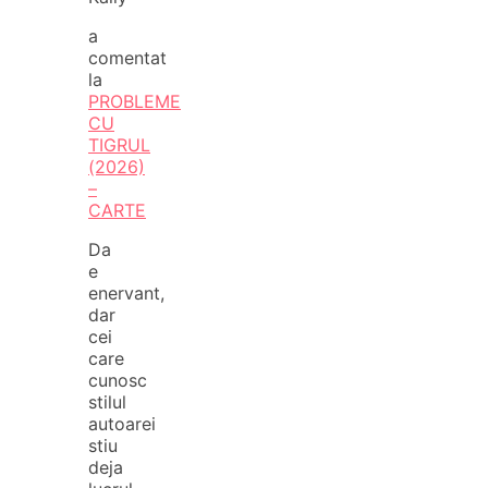
a
comentat
la
PROBLEME
CU
TIGRUL
(2026)
–
CARTE
Da
e
enervant,
dar
cei
care
cunosc
stilul
autoarei
stiu
deja