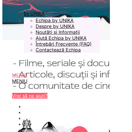
by UNIKA
Echipa by UNIKA
Despre by UNIKA
Noutăți și Informații
Ajută Echipa by UNIKA
Întrebări Frecvente (FAQ)
Contactează Echipa
MENIU
MENIU
Vrei să ne ajuți?