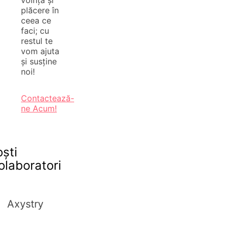
voință și
plăcere în
ceea ce
faci; cu
restul te
vom ajuta
și susține
noi!
Contactează-
ne Acum!
oști
olaboratori
Axystry