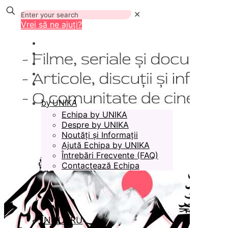
✕
Vrei să ne ajuți?
by UNIKA
Echipa by UNIKA
Despre by UNIKA
Noutăți și Informații
Ajută Echipa by UNIKA
Întrebări Frecvente (FAQ)
Contactează Echipa
ÎN LUCRU