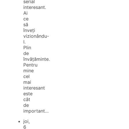
serial
interesant.
Ai
ce
să
înveți
vizionându-
l.
Plin
de
învățăminte.
Pentru
mine
cel
mai
interesant
este
cât
de
important…
joi,
6