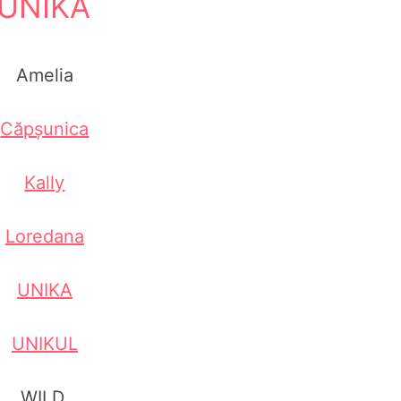
UNIKA
Amelia
Căpșunica
Kally
Loredana
UNIKA
UNIKUL
WILD