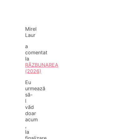
Mirel
Laur
a
comentat
la
RĂZBUNAREA
(2026)
Eu
urmează
să-
l
văd
doar
acum
,
la
finalizare.