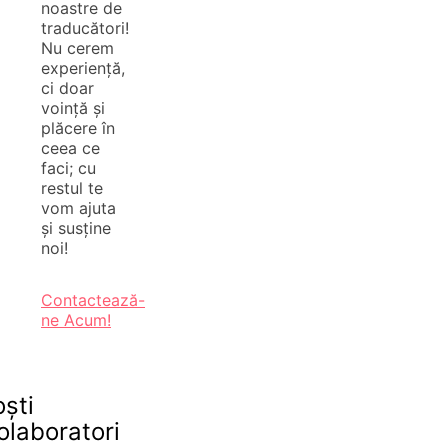
noastre de
traducători!
Nu cerem
experiență,
ci doar
voință și
plăcere în
ceea ce
faci; cu
restul te
vom ajuta
și susține
noi!
Contactează-
ne Acum!
oști
olaboratori