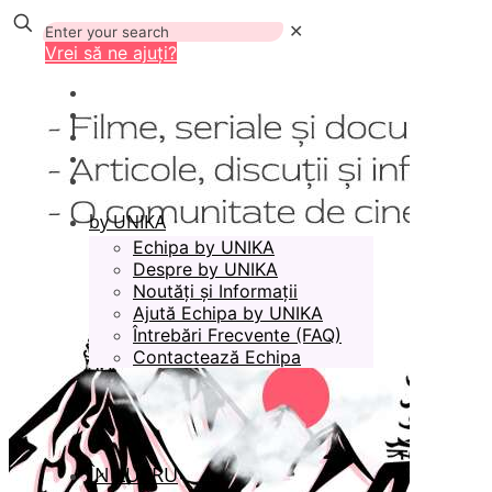
✕
Vrei să ne ajuți?
by UNIKA
Echipa by UNIKA
Despre by UNIKA
Noutăți și Informații
Ajută Echipa by UNIKA
Întrebări Frecvente (FAQ)
Contactează Echipa
ÎN LUCRU