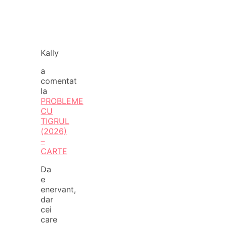
Kally
a
comentat
la
PROBLEME
CU
TIGRUL
(2026)
–
CARTE
Da
e
enervant,
dar
cei
care