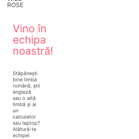
ROSE
Vino în
echipa
noastră!
Stăpânești
bine limba
română, știi
engleză
sau o altă
limbă și ai
un
calculator
sau laptop?
Alătură-te
echipei