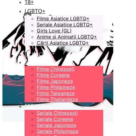
18+
LGBTQ+
Filme Asiatice LGBTQ+
Seriale Asiatice LGBTQ+
Girls Love (GL)
Anime și Animații LGBTQ+
Cărți Asiatice LGBTQ+
ÎN LUCRU
FILME
Filme Chinezești
Filme Coreene
Filme Japoneze
Filme Philipineze
Filme Taiwaneze
Filme Thailandeze
SERIALE
Seriale Chinezești
Seriale Coreene
Seriale Japoneze
Seriale Philipineze