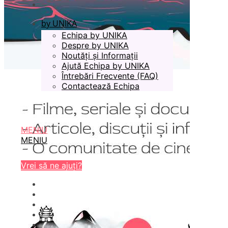
by UNIKA
Echipa by UNIKA
Despre by UNIKA
Noutăți și Informații
Ajută Echipa by UNIKA
Întrebări Frecvente (FAQ)
Contactează Echipa
MENIU
MENIU
Vrei să ne ajuți?