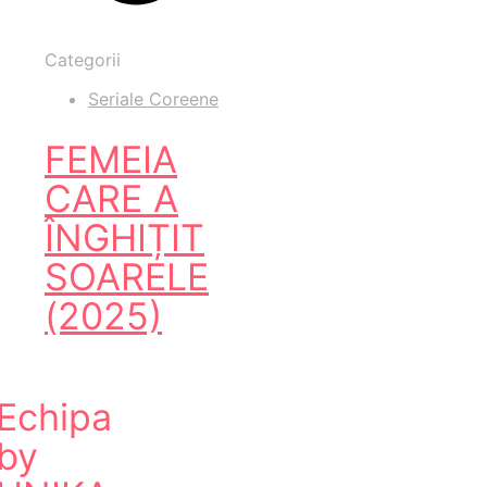
Categorii
Seriale Coreene
FEMEIA
CARE A
ÎNGHIȚIT
SOARELE
(2025)
Echipa
by