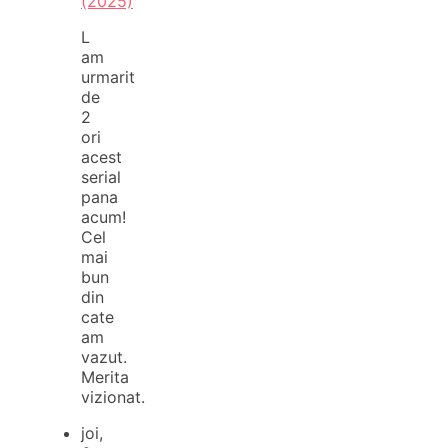
(2025)
L
am
urmarit
de
2
ori
acest
serial
pana
acum!
Cel
mai
bun
din
cate
am
vazut.
Merita
vizionat.
joi,