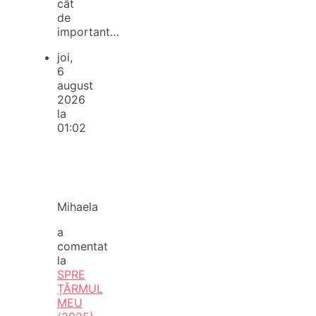
cât
de
important…
joi,
6
august
2026
la
01:02
Mihaela
a
comentat
la
SPRE
ȚĂRMUL
MEU