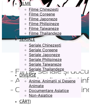
FILME
Filme Chinezești
Filme Coreene
Filme Japoneze
Filme Philipineze
Filme Taiwaneze
Filme Thailandeze
SERIALE
Seriale Chinezești
Seriale Coreene
Seriale Japoneze
Seriale Philipineze
Seriale Taiwaneze
Seriale Thailandeze
DIVERSE
Anime, Animații și Desene
Animate
Documentare Asiatice
Non-Asiatice
CĂRȚI