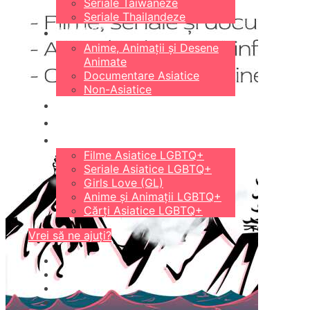
Seriale Taiwaneze
Seriale Thailandeze
DIVERSE
Anime, Animații și Desene
Animate
Documentare Asiatice
Non-Asiatice
CĂRȚI
18+
LGBTQ+
Filme Asiatice LGBTQ+
Seriale Asiatice LGBTQ+
Girls Love (GL)
Anime și Animații LGBTQ+
Cărți Asiatice LGBTQ+
Vrei să ne ajuți?