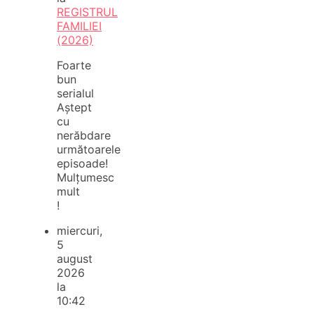
REGISTRUL
FAMILIEI
(2026)
Foarte
bun
serialul
Aștept
cu
nerăbdare
următoarele
episoade!
Mulțumesc
mult
!
miercuri,
5
august
2026
la
10:42