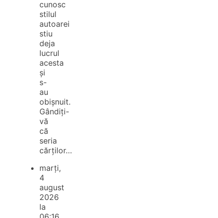
cunosc
stilul
autoarei
stiu
deja
lucrul
acesta
și
s-
au
obișnuit.
Gândiți-
vă
că
seria
cărților…
marți,
4
august
2026
la
06:16