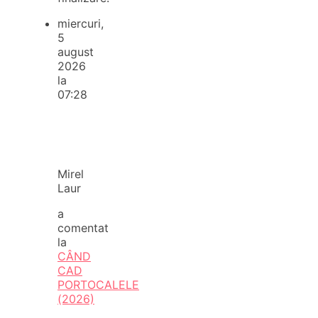
miercuri,
5
august
2026
la
07:28
Mirel
Laur
a
comentat
la
CÂND
CAD
PORTOCALELE
(2026)