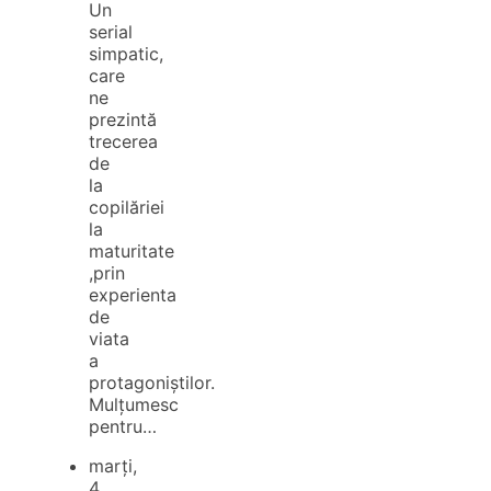
Un
serial
simpatic,
care
ne
prezintă
trecerea
de
la
copilăriei
la
maturitate
,prin
experienta
de
viata
a
protagoniștilor.
Mulțumesc
pentru…
marți,
4