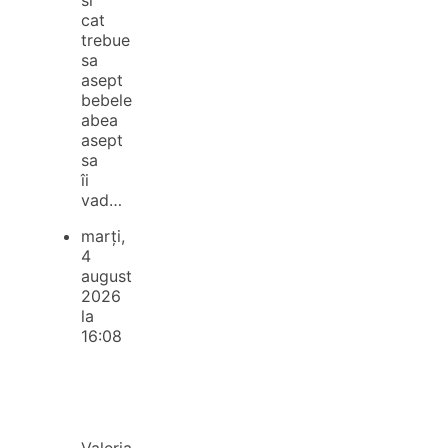
cat
trebue
sa
asept
bebele
abea
asept
sa
îi
vad…
marți,
4
august
2026
la
16:08
Valeria