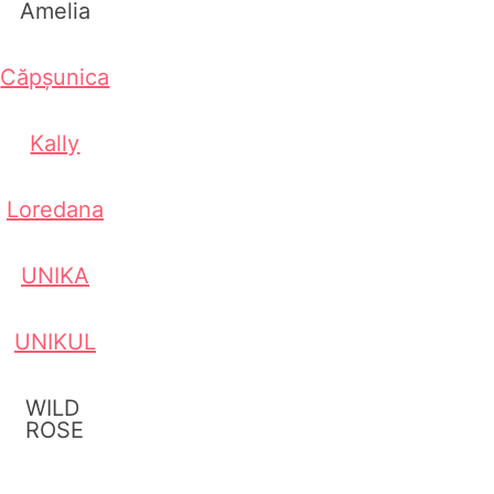
Amelia
Căpșunica
Kally
Loredana
UNIKA
UNIKUL
WILD
ROSE