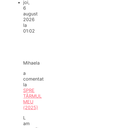
joi,
6
august
2026
la
01:02
Mihaela
a
comentat
la
SPRE
ȚĂRMUL
MEU
(2025)
L
am