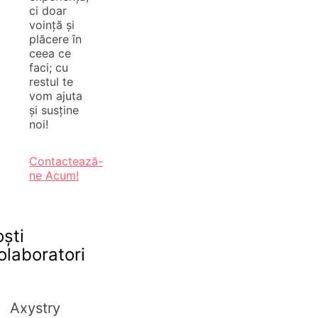
ci doar
voință și
plăcere în
ceea ce
faci; cu
restul te
vom ajuta
și susține
noi!
Contactează-
ne Acum!
oști
olaboratori
Axystry