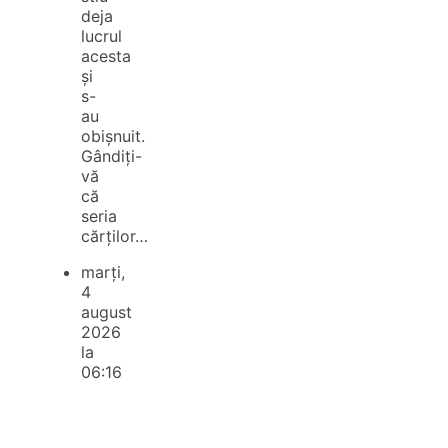
deja
lucrul
acesta
și
s-
au
obișnuit.
Gândiți-
vă
că
seria
cărților…
marți,
4
august
2026
la
06:16