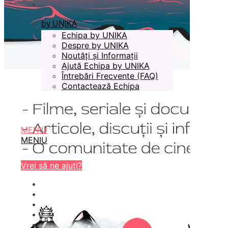
by UNIKA
Echipa by UNIKA
Despre by UNIKA
Noutăți și Informații
Ajută Echipa by UNIKA
Întrebări Frecvente (FAQ)
Contactează Echipa
MENIU
MENIU
Vrei să ne ajuți?