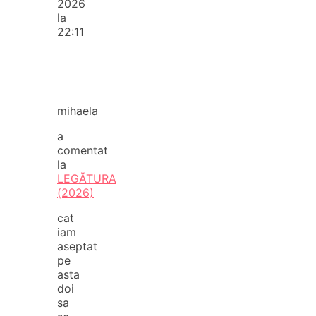
2026
la
22:11
mihaela
a
comentat
la
LEGĂTURA
(2026)
cat
iam
aseptat
pe
asta
doi
sa