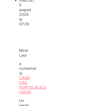
miercuri,
5
august
2026
la
07:28
Mirel
Laur
a
comentat
la
CÂND
CAD
PORTOCALELE
(2026)
Un
serial