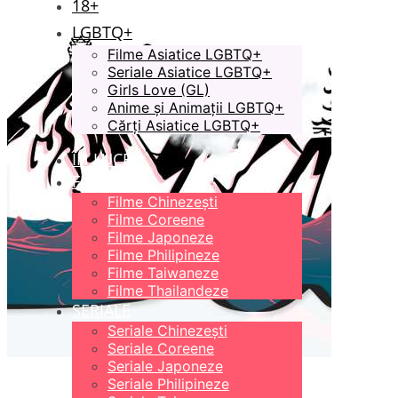
18+
LGBTQ+
Filme Asiatice LGBTQ+
Seriale Asiatice LGBTQ+
Girls Love (GL)
Anime și Animații LGBTQ+
Cărți Asiatice LGBTQ+
ÎN LUCRU
FILME
Filme Chinezești
Filme Coreene
Filme Japoneze
Filme Philipineze
Filme Taiwaneze
Filme Thailandeze
SERIALE
Seriale Chinezești
Seriale Coreene
Seriale Japoneze
Seriale Philipineze