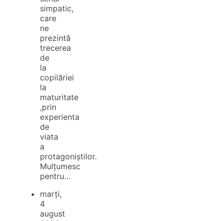
simpatic,
care
ne
prezintă
trecerea
de
la
copilăriei
la
maturitate
,prin
experienta
de
viata
a
protagoniștilor.
Mulțumesc
pentru…
marți,
4
august