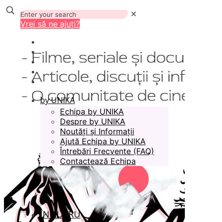
✕
Vrei să ne ajuți?
by UNIKA
Echipa by UNIKA
Despre by UNIKA
Noutăți și Informații
Ajută Echipa by UNIKA
Întrebări Frecvente (FAQ)
Contactează Echipa
ÎN LUCRU