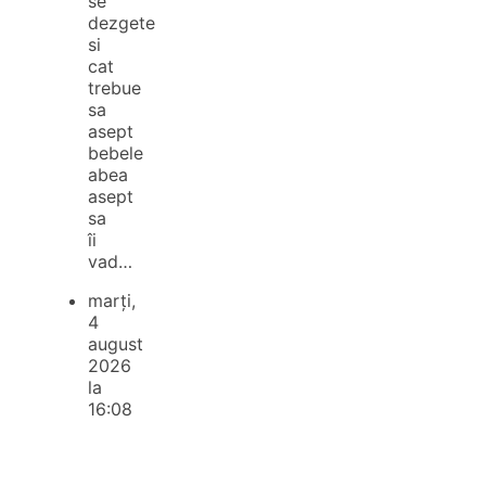
se
dezgete
si
cat
trebue
sa
asept
bebele
abea
asept
sa
îi
vad…
marți,
4
august
2026
la
16:08