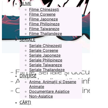
FILME
Filme Chinezești
Filme Coreene
Filme Japoneze
Filme Philipineze
Filme Taiwaneze
Filme Thailandeze
SERIALE
Seriale Chinezești
Seriale Coreene
Seriale Japoneze
Seriale Philipineze
Seriale Taiwaneze
Seriale Thailandeze
DIVERSE
Anime, Animații și Desene
Animate
Documentare Asiatice
Non-Asiatice
CĂRȚI