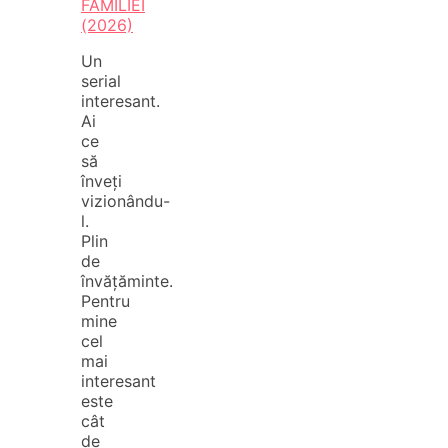
FAMILIEI
(2026)
Un
serial
interesant.
Ai
ce
să
înveți
vizionându-
l.
Plin
de
învățăminte.
Pentru
mine
cel
mai
interesant
este
cât
de