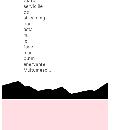
toate
serviciile
de
streaming,
dar
asta
nu
le
face
mai
puțin
enervante.
Mulțumesc…