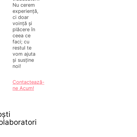
Nu cerem
experiență,
ci doar
voință și
plăcere în
ceea ce
faci; cu
restul te
vom ajuta
și susține
noi!
Contactează-
ne Acum!
oști
olaboratori