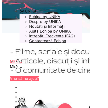
by UNIKA
Echipa by UNIKA
Despre by UNIKA
Noutăți și Informații
Ajută Echipa by UNIKA
Întrebări Frecvente (FAQ)
Contactează Echipa
MENIU
MENIU
Vrei să ne ajuți?