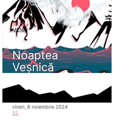
MENIU
MENIU
Noaptea
Veșnică
vineri, 8 noiembrie 2024
92