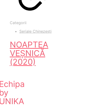
Categorii
Seriale Chinezești
NOAPTEA
VEȘNICĂ
(2020)
Echipa
by
UNIKA