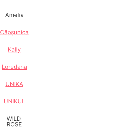
Amelia
Căpșunica
Kally
Loredana
UNIKA
UNIKUL
WILD
ROSE