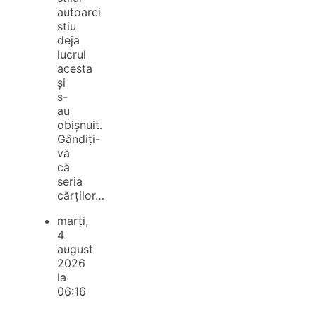
autoarei
stiu
deja
lucrul
acesta
și
s-
au
obișnuit.
Gândiți-
vă
că
seria
cărților…
marți,
4
august
2026
la
06:16