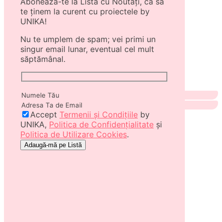
Abonează-te la Lista cu Noutăți, ca să
te ținem la curent cu proiectele by
UNIKA!
Nu te umplem de spam; vei primi un
singur email lunar, eventual cel mult
săptămânal.
Accept
Termenii și Condițiile
by
UNIKA,
Politica de Confidențialitate
și
Politica de Utilizare Cookies
.