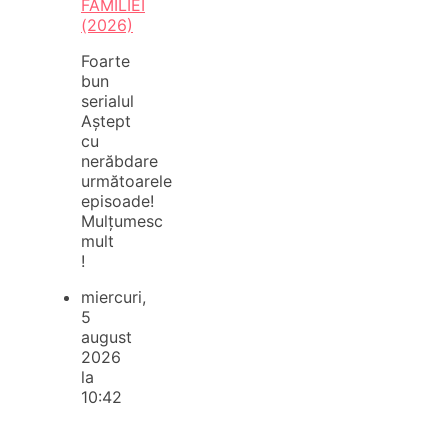
FAMILIEI
(2026)
Foarte
bun
serialul
Aștept
cu
nerăbdare
următoarele
episoade!
Mulțumesc
mult
!
miercuri,
5
august
2026
la
10:42