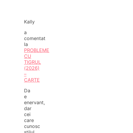
Kally
a
comentat
la
PROBLEME
CU
TIGRUL
(2026)
–
CARTE
Da
e
enervant,
dar
cei
care
cunosc
stilul