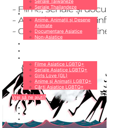
Seriale Taiwaneze
Seriale Thailandeze
DIVERSE
Anime, Animații și Desene
Animate
Documentare Asiatice
Non-Asiatice
CĂRȚI
18+
LGBTQ+
Filme Asiatice LGBTQ+
Seriale Asiatice LGBTQ+
Girls Love (GL)
Anime și Animații LGBTQ+
Cărți Asiatice LGBTQ+
Vrei să ne ajuți?