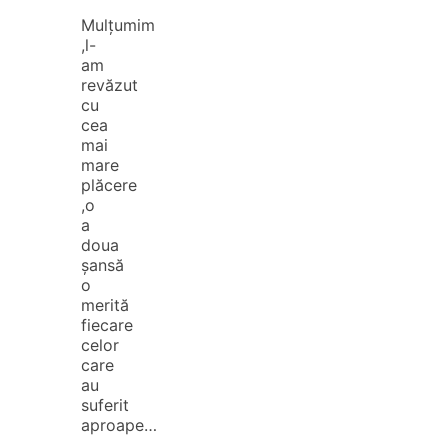
Mulțumim
,l-
am
revăzut
cu
cea
mai
mare
plăcere
,o
a
doua
șansă
o
merită
fiecare
celor
care
au
suferit
aproape…