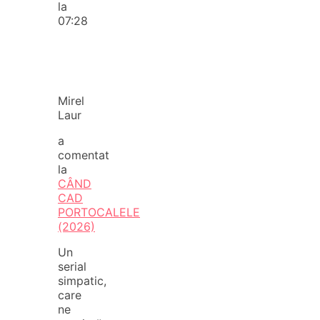
la
07:28
Mirel
Laur
a
comentat
la
CÂND
CAD
PORTOCALELE
(2026)
Un
serial
simpatic,
care
ne