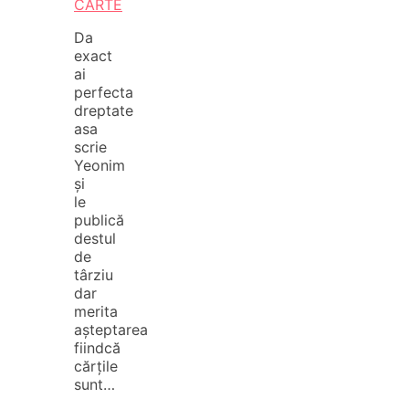
CARTE
Da
exact
ai
perfecta
dreptate
asa
scrie
Yeonim
și
le
publică
destul
de
târziu
dar
merita
așteptarea
fiindcă
cărțile
sunt…