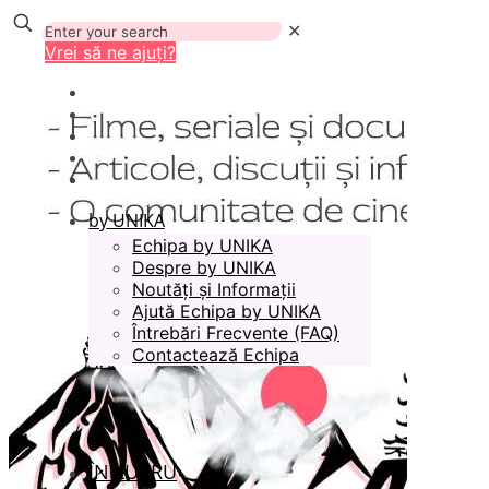
✕
Vrei să ne ajuți?
by UNIKA
Echipa by UNIKA
Despre by UNIKA
Noutăți și Informații
Ajută Echipa by UNIKA
Întrebări Frecvente (FAQ)
Contactează Echipa
ÎN LUCRU