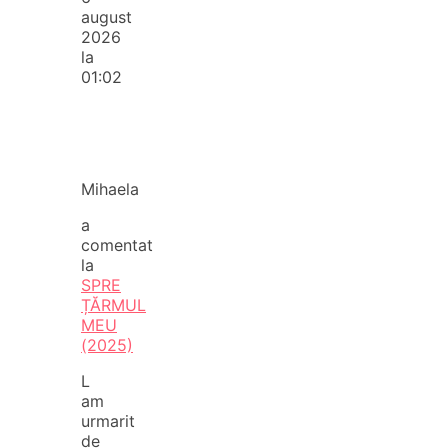
august
2026
la
01:02
Mihaela
a
comentat
la
SPRE
ȚĂRMUL
MEU
(2025)
L
am
urmarit
de