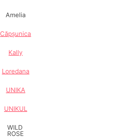
Amelia
Căpșunica
Kally
Loredana
UNIKA
UNIKUL
WILD
ROSE