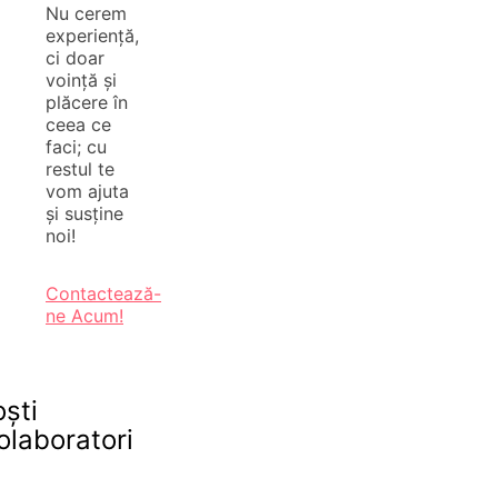
Nu cerem
experiență,
ci doar
voință și
plăcere în
ceea ce
faci; cu
restul te
vom ajuta
și susține
noi!
Contactează-
ne Acum!
oști
olaboratori