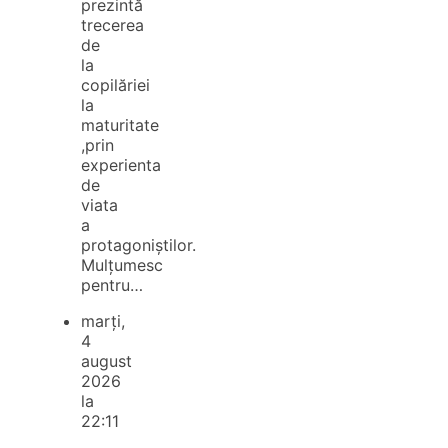
prezintă
trecerea
de
la
copilăriei
la
maturitate
,prin
experienta
de
viata
a
protagoniștilor.
Mulțumesc
pentru…
marți,
4
august
2026
la
22:11