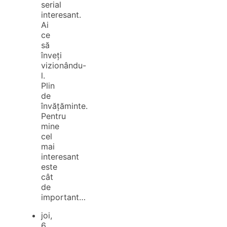
serial
interesant.
Ai
ce
să
înveți
vizionându-
l.
Plin
de
învățăminte.
Pentru
mine
cel
mai
interesant
este
cât
de
important…
joi,
6