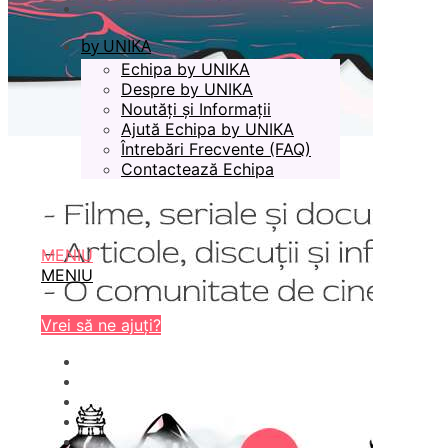
by UNIKA
Echipa by UNIKA
Despre by UNIKA
Noutăți și Informații
Ajută Echipa by UNIKA
Întrebări Frecvente (FAQ)
Contactează Echipa
MENIU
MENIU
Vrei să ne ajuți?