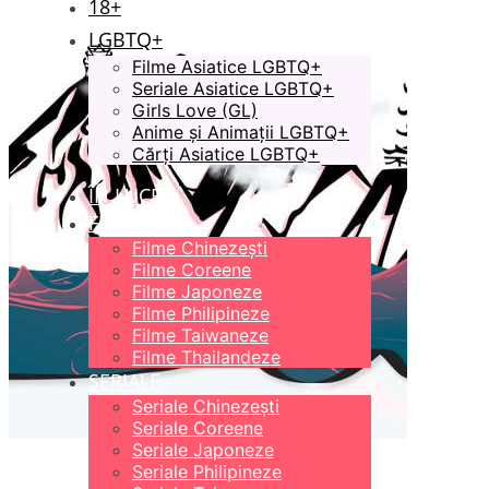
18+
LGBTQ+
Filme Asiatice LGBTQ+
Seriale Asiatice LGBTQ+
Girls Love (GL)
Anime și Animații LGBTQ+
Cărți Asiatice LGBTQ+
ÎN LUCRU
FILME
Filme Chinezești
Filme Coreene
Filme Japoneze
Filme Philipineze
Filme Taiwaneze
Filme Thailandeze
SERIALE
Seriale Chinezești
Seriale Coreene
Seriale Japoneze
Seriale Philipineze