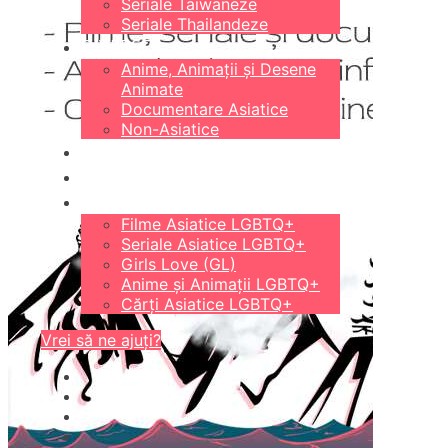
Seriale Taiwaneze
Seriale Thailandeze
DIVERSE
Anime, Animații și Desene
Animate
Documentare Asiatice
Non-Asiatice
CĂRȚI
18+
LGBTQ+
Filme Asiatice LGBTQ+
Seriale Asiatice LGBTQ+
Girls Love (GL)
Anime și Animații LGBTQ+
Cărți Asiatice LGBTQ+
Vrei să ne ajuți?