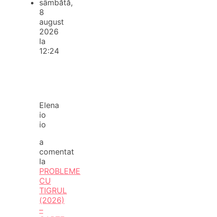
sâmbătă,
8
august
2026
la
12:24
Elena
io
io
a
comentat
la
PROBLEME
CU
TIGRUL
(2026)
–