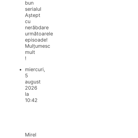
bun
serialul
Aștept
cu
nerăbdare
următoarele
episoade!
Mulțumesc
mult
!
miercuri,
5
august
2026
la
10:42
Mirel