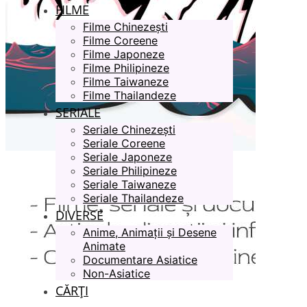
FILME
Filme Chinezești
Filme Coreene
Filme Japoneze
Filme Philipineze
Filme Taiwaneze
Filme Thailandeze
SERIALE
Seriale Chinezești
Seriale Coreene
Seriale Japoneze
Seriale Philipineze
Seriale Taiwaneze
Seriale Thailandeze
DIVERSE
Anime, Animații și Desene
Animate
Documentare Asiatice
Non-Asiatice
CĂRȚI