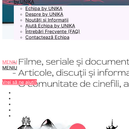
by UNIKA
Echipa by UNIKA
Despre by UNIKA
Noutăți și Informații
Ajută Echipa by UNIKA
Întrebări Frecvente (FAQ)
Contactează Echipa
MENIU
MENIU
Vrei să ne ajuți?