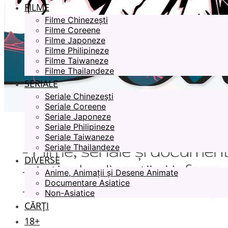
FILME
Filme Chinezești
Filme Coreene
Filme Japoneze
Filme Philipineze
Filme Taiwaneze
Filme Thailandeze
SERIALE
Seriale Chinezești
Seriale Coreene
Seriale Japoneze
Seriale Philipineze
Seriale Taiwaneze
Seriale Thailandeze
DIVERSE
Anime, Animații și Desene Animate
Documentare Asiatice
Non-Asiatice
CĂRȚI
18+