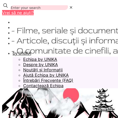
✕
Vrei să ne ajuți?
by UNIKA
Echipa by UNIKA
Despre by UNIKA
Noutăți și Informații
Ajută Echipa by UNIKA
Întrebări Frecvente (FAQ)
Contactează Echipa
ÎN LUCRU