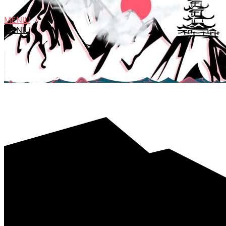
MENIU
MENIU
fermier