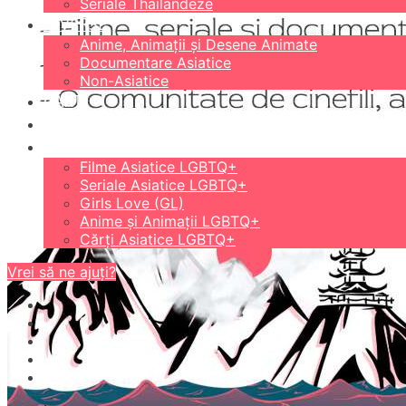
Seriale Thailandeze
DIVERSE
Anime, Animații și Desene Animate
Documentare Asiatice
Non-Asiatice
CĂRȚI
18+
LGBTQ+
Filme Asiatice LGBTQ+
Seriale Asiatice LGBTQ+
Girls Love (GL)
Anime și Animații LGBTQ+
Cărți Asiatice LGBTQ+
Vrei să ne ajuți?