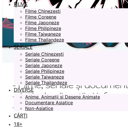
FILME
Filme Chinezești
Filme Coreene
Filme Japoneze
Filme Philipineze
Filme Taiwaneze
Filme Thailandeze
SERIALE
Seriale Chinezești
Seriale Coreene
Seriale Japoneze
Seriale Philipineze
Seriale Taiwaneze
Seriale Thailandeze
DIVERSE
Anime, Animații și Desene Animate
Documentare Asiatice
Non-Asiatice
CĂRȚI
18+