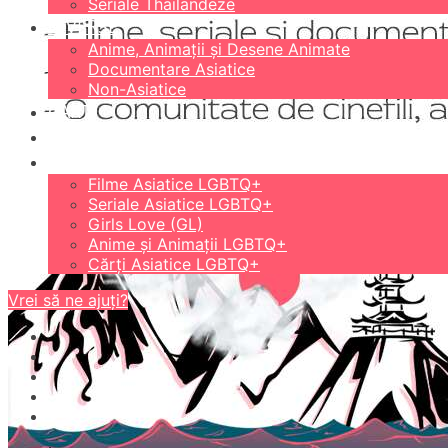
Seriale Thailandeze
DIVERSE
Anime, Animații și Desene Animate
Documentare Asiatice
Non-Asiatice
CĂRȚI
18+
LGBTQ+
Filme Asiatice LGBTQ+
Seriale Asiatice LGBTQ+
Girls Love (GL)
Anime și Animații LGBTQ+
Cărți Asiatice LGBTQ+
Vrei să ne ajuți?