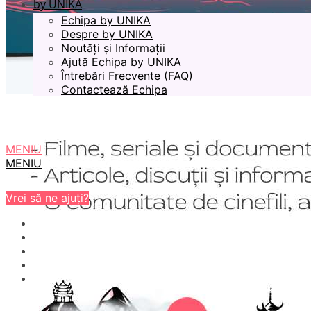
by UNIKA
Echipa by UNIKA
Despre by UNIKA
Noutăți și Informații
Ajută Echipa by UNIKA
Întrebări Frecvente (FAQ)
Contactează Echipa
MENIU
MENIU
Vrei să ne ajuți?