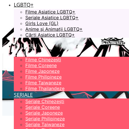
LGBTQ+
Filme Asiatice LGBTQ+
Seriale Asiatice LGBTQ+
Girls Love (GL)
Anime și Animații LGBTQ+
Cărți Asiatice LGBTQ+
ÎN LUCRU
FILME
Filme Chinezești
Filme Coreene
Filme Japoneze
Filme Philipineze
Filme Taiwaneze
Filme Thailandeze
SERIALE
Seriale Chinezești
Seriale Coreene
Seriale Japoneze
Seriale Philipineze
Seriale Taiwaneze