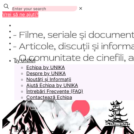
✕
Vrei să ne ajuți?
by UNIKA
Echipa by UNIKA
Despre by UNIKA
Noutăți și Informații
Ajută Echipa by UNIKA
Întrebări Frecvente (FAQ)
Contactează Echipa
ÎN LUCRU