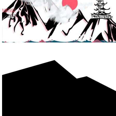
MENIU
MENIU
documente secrete