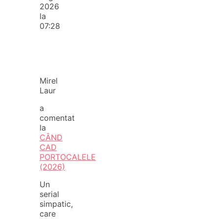
2026
la
07:28
Mirel
Laur
a
comentat
la
CÂND
CAD
PORTOCALELE
(2026)
Un
serial
simpatic,
care