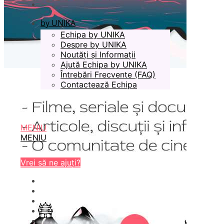
by UNIKA
Echipa by UNIKA
Despre by UNIKA
Noutăți și Informații
Ajută Echipa by UNIKA
Întrebări Frecvente (FAQ)
Contactează Echipa
MENIU
MENIU
Vrei să ne ajuți?