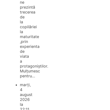
ne
prezintă
trecerea
de
la
copilăriei
la
maturitate
,prin
experienta
de
viata
a
protagoniștilor.
Mulțumesc
pentru…
marți,
4
august
2026
la
22:11