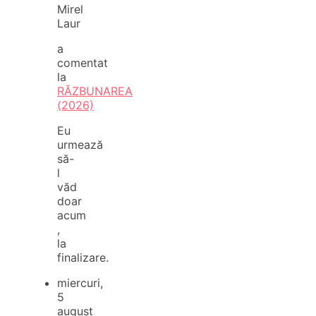
Mirel
Laur
a
comentat
la
RĂZBUNAREA
(2026)
Eu
urmează
să-
l
văd
doar
acum
,
la
finalizare.
miercuri,
5
august