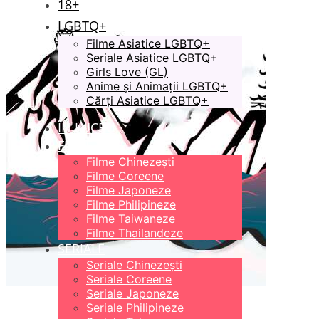
18+
LGBTQ+
Filme Asiatice LGBTQ+
Seriale Asiatice LGBTQ+
Girls Love (GL)
Anime și Animații LGBTQ+
Cărți Asiatice LGBTQ+
ÎN LUCRU
FILME
Filme Chinezești
Filme Coreene
Filme Japoneze
Filme Philipineze
Filme Taiwaneze
Filme Thailandeze
SERIALE
Seriale Chinezești
Seriale Coreene
Seriale Japoneze
Seriale Philipineze