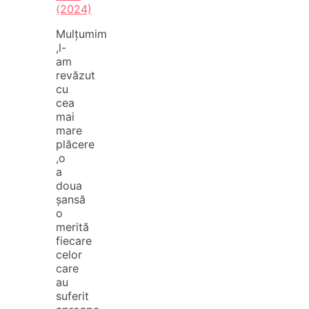
(2024)
Mulțumim
,l-
am
revăzut
cu
cea
mai
mare
plăcere
,o
a
doua
șansă
o
merită
fiecare
celor
care
au
suferit