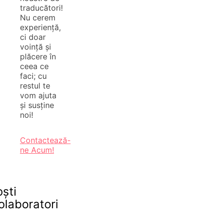
traducători!
Nu cerem
experiență,
ci doar
voință și
plăcere în
ceea ce
faci; cu
restul te
vom ajuta
și susține
noi!
Contactează-
ne Acum!
oști
olaboratori