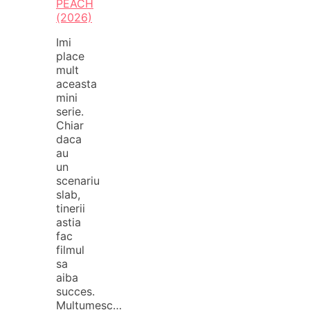
PEACH
(2026)
Imi
place
mult
aceasta
mini
serie.
Chiar
daca
au
un
scenariu
slab,
tinerii
astia
fac
filmul
sa
aiba
succes.
Multumesc…