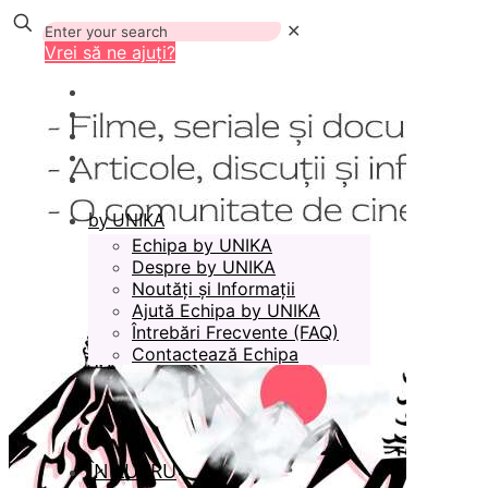
✕
Vrei să ne ajuți?
by UNIKA
Echipa by UNIKA
Despre by UNIKA
Noutăți și Informații
Ajută Echipa by UNIKA
Întrebări Frecvente (FAQ)
Contactează Echipa
ÎN LUCRU