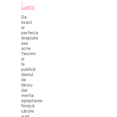
–
CARTE
Da
exact
ai
perfecta
dreptate
asa
scrie
Yeonim
și
le
publică
destul
de
târziu
dar
merita
așteptarea
fiindcă
cărțile
sunt…