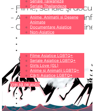
Seriale Taiwaneze
Seriale Thailandeze
DIVERSE
Anime, Animații și Desene
Animate
Documentare Asiatice
Non-Asiatice
CĂRȚI
18+
LGBTQ+
Filme Asiatice LGBTQ+
Seriale Asiatice LGBTQ+
Girls Love (GL)
Anime și Animații LGBTQ+
Cărți Asiatice LGBTQ+
Vrei să ne ajuți?