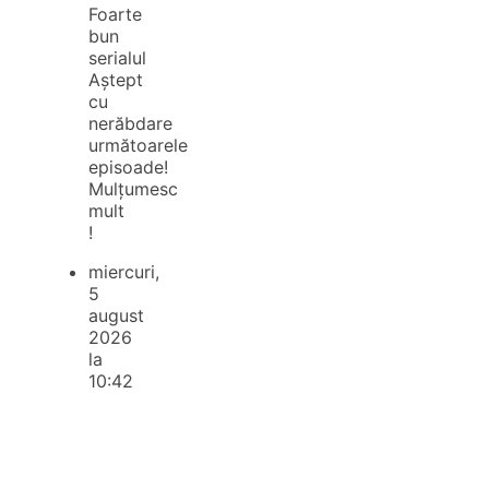
Foarte
bun
serialul
Aștept
cu
nerăbdare
următoarele
episoade!
Mulțumesc
mult
!
miercuri,
5
august
2026
la
10:42