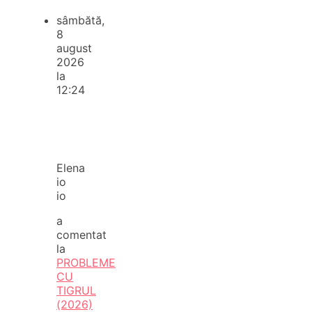
sâmbătă,
8
august
2026
la
12:24
Elena
io
io
a
comentat
la
PROBLEME
CU
TIGRUL
(2026)