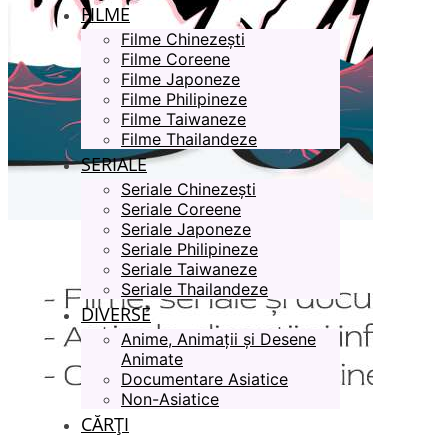
FILME
Filme Chinezești
Filme Coreene
Filme Japoneze
Filme Philipineze
Filme Taiwaneze
Filme Thailandeze
SERIALE
Seriale Chinezești
Seriale Coreene
Seriale Japoneze
Seriale Philipineze
Seriale Taiwaneze
Seriale Thailandeze
DIVERSE
Anime, Animații și Desene
Animate
Documentare Asiatice
Non-Asiatice
CĂRȚI