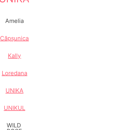
Amelia
Căpșunica
Kally
Loredana
UNIKA
UNIKUL
WILD