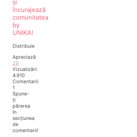
și
încurajează
comunitatea
by
UNIKA!
Distribuie
Apreciază
29
Vizualizări:
4.910
Comentarii:
1
Spune-
ți
părerea
în
secțiunea
de
comentarii!