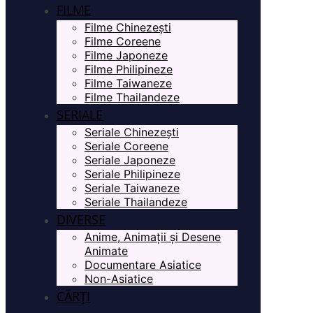
FILME
Filme Chinezești
Filme Coreene
Filme Japoneze
Filme Philipineze
Filme Taiwaneze
Filme Thailandeze
SERIALE
Seriale Chinezești
Seriale Coreene
Seriale Japoneze
Seriale Philipineze
Seriale Taiwaneze
Seriale Thailandeze
DIVERSE
Anime, Animații și Desene
Animate
Documentare Asiatice
Non-Asiatice
CĂRȚI