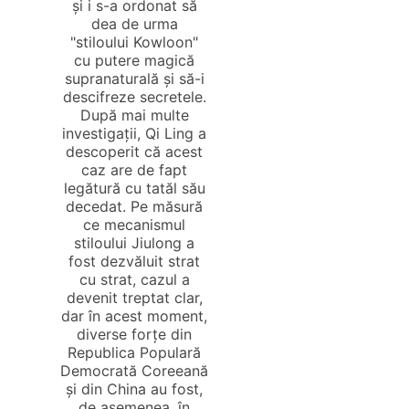
și i s-a ordonat să
dea de urma
"stiloului Kowloon"
cu putere magică
supranaturală și să-i
descifreze secretele.
După mai multe
investigații, Qi Ling a
descoperit că acest
caz are de fapt
legătură cu tatăl său
decedat. Pe măsură
ce mecanismul
stiloului Jiulong a
fost dezvăluit strat
cu strat, cazul a
devenit treptat clar,
dar în acest moment,
diverse forțe din
Republica Populară
Democrată Coreeană
și din China au fost,
de asemenea, în