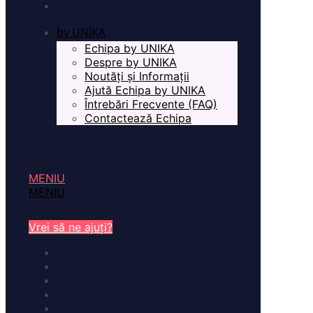
by UNIKA
Echipa by UNIKA
Despre by UNIKA
Noutăți și Informații
Ajută Echipa by UNIKA
Întrebări Frecvente (FAQ)
Contactează Echipa
MENIU
MENIU
Vrei să ne ajuți?