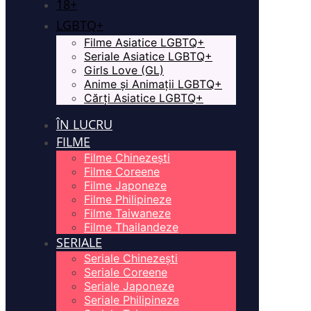
18+
LGBTQ+
Filme Asiatice LGBTQ+
Seriale Asiatice LGBTQ+
Girls Love (GL)
Anime și Animații LGBTQ+
Cărți Asiatice LGBTQ+
ÎN LUCRU
FILME
Filme Chinezești
Filme Coreene
Filme Japoneze
Filme Philipineze
Filme Taiwaneze
Filme Thailandeze
SERIALE
Seriale Chinezești
Seriale Coreene
Seriale Japoneze
Seriale Philipineze