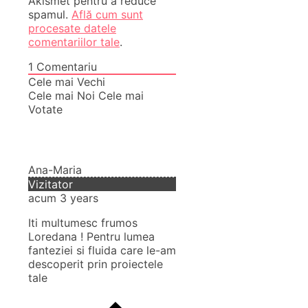
Akismet pentru a reduce
spamul.
Află cum sunt
procesate datele
comentariilor tale
.
1
Comentariu
Cele mai Vechi
Cele mai Noi
Cele mai
Votate
Ana-Maria
Vizitator
acum 3 years
Iti multumesc frumos
Loredana ! Pentru lumea
fanteziei si fluida care le-am
descoperit prin proiectele
tale