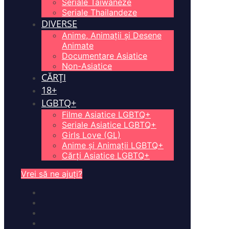
Seriale Taiwaneze
Seriale Thailandeze
DIVERSE
Anime, Animații și Desene
Animate
Documentare Asiatice
Non-Asiatice
CĂRȚI
18+
LGBTQ+
Filme Asiatice LGBTQ+
Seriale Asiatice LGBTQ+
Girls Love (GL)
Anime și Animații LGBTQ+
Cărți Asiatice LGBTQ+
Vrei să ne ajuți?