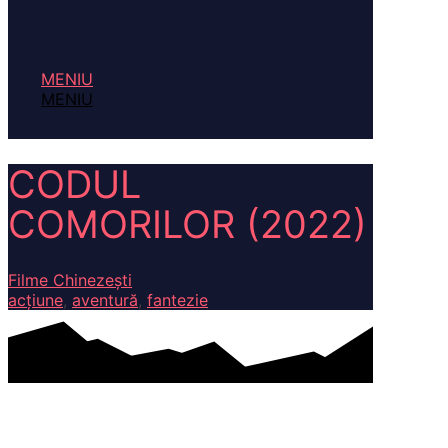
MENIU
MENIU
CODUL
COMORILOR (2022)
Filme Chinezești
acțiune
,
aventură
,
fantezie