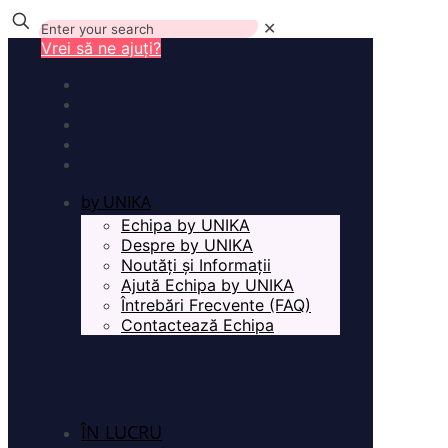
✕
Vrei să ne ajuți?
by UNIKA
Echipa by UNIKA
Despre by UNIKA
Noutăți și Informații
Ajută Echipa by UNIKA
Întrebări Frecvente (FAQ)
Contactează Echipa
ÎN LUCRU