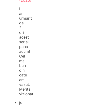
(2025)
L
am
urmarit
de
2
ori
acest
serial
pana
acum!
Cel
mai
bun
din
cate
am
vazut.
Merita
vizionat.
joi,