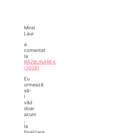
Mirel
Laur
a
comentat
la
RĂZBUNAREA
(2026)
Eu
urmează
să-
l
văd
doar
acum
,
la
finalizare.