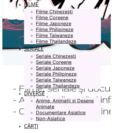
FILME
Filme Chinezești
Filme Coreene
Filme Japoneze
Filme Philipineze
Filme Taiwaneze
Filme Thailandeze
SERIALE
Seriale Chinezești
Seriale Coreene
Seriale Japoneze
Seriale Philipineze
Seriale Taiwaneze
Seriale Thailandeze
DIVERSE
Anime, Animații și Desene
Animate
Documentare Asiatice
Non-Asiatice
CĂRȚI