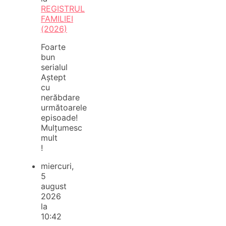
REGISTRUL
FAMILIEI
(2026)
Foarte
bun
serialul
Aștept
cu
nerăbdare
următoarele
episoade!
Mulțumesc
mult
!
miercuri,
5
august
2026
la
10:42