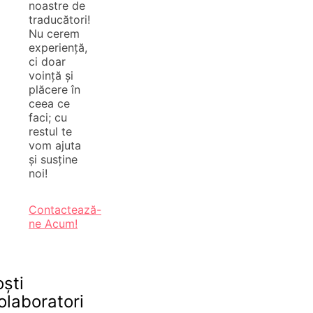
noastre de
traducători!
Nu cerem
experiență,
ci doar
voință și
plăcere în
ceea ce
faci; cu
restul te
vom ajuta
și susține
noi!
Contactează-
ne Acum!
oști
olaboratori