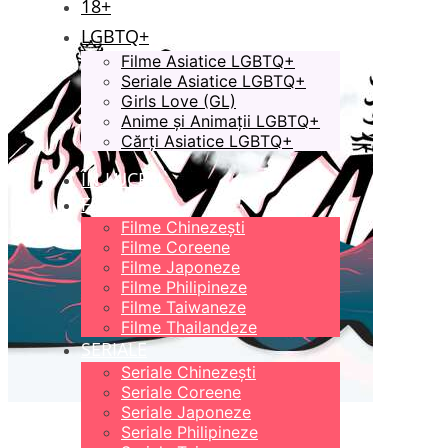
18+
LGBTQ+
Filme Asiatice LGBTQ+
Seriale Asiatice LGBTQ+
Girls Love (GL)
Anime și Animații LGBTQ+
Cărți Asiatice LGBTQ+
ÎN LUCRU
FILME
Filme Chinezești
Filme Coreene
Filme Japoneze
Filme Philipineze
Filme Taiwaneze
Filme Thailandeze
SERIALE
Seriale Chinezești
Seriale Coreene
Seriale Japoneze
Seriale Philipineze