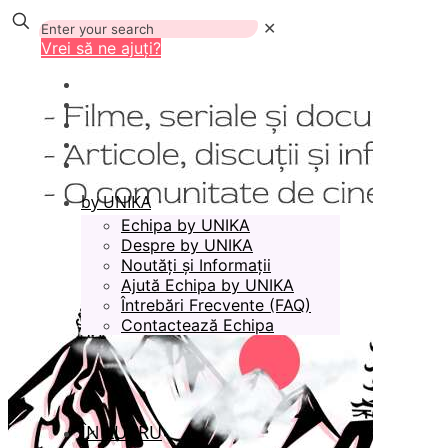
✕
Vrei să ne ajuți?
by UNIKA
Echipa by UNIKA
Despre by UNIKA
Noutăți și Informații
Ajută Echipa by UNIKA
Întrebări Frecvente (FAQ)
Contactează Echipa
ÎN LUCRU