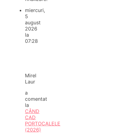
miercuri,
5
august
2026
la
07:28
Mirel
Laur
a
comentat
la
CÂND
CAD
PORTOCALELE
(2026)