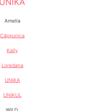
UNIKA
Amelia
Căpșunica
Kally
Loredana
UNIKA
UNIKUL
WILD