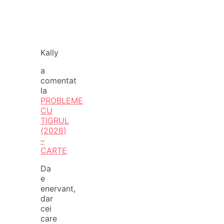
Kally
a
comentat
la
PROBLEME
CU
TIGRUL
(2026)
–
CARTE
Da
e
enervant,
dar
cei
care