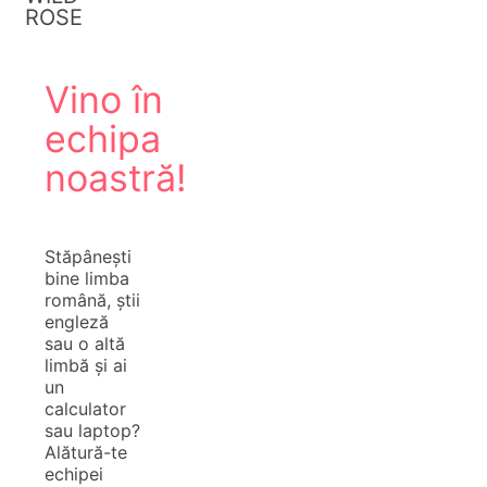
ROSE
Vino în
echipa
noastră!
Stăpânești
bine limba
română, știi
engleză
sau o altă
limbă și ai
un
calculator
sau laptop?
Alătură-te
echipei