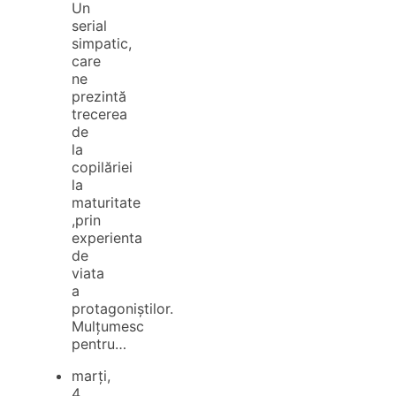
Un
serial
simpatic,
care
ne
prezintă
trecerea
de
la
copilăriei
la
maturitate
,prin
experienta
de
viata
a
protagoniștilor.
Mulțumesc
pentru…
marți,
4