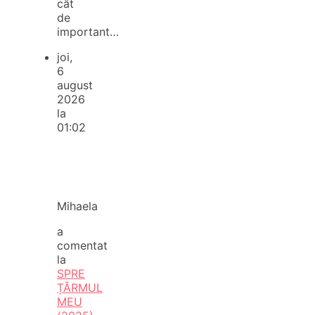
cât
de
important…
joi,
6
august
2026
la
01:02
Mihaela
a
comentat
la
SPRE
ȚĂRMUL
MEU