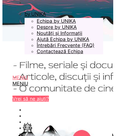
by UNIKA
Echipa by UNIKA
Despre by UNIKA
Noutăți și Informații
Ajută Echipa by UNIKA
Întrebări Frecvente (FAQ)
Contactează Echipa
MENIU
MENIU
Vrei să ne ajuți?