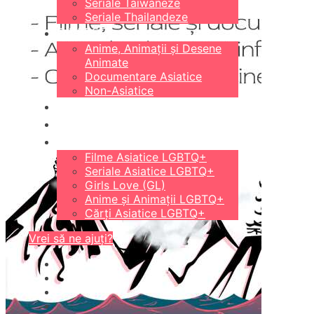
Seriale Taiwaneze
Seriale Thailandeze
DIVERSE
Anime, Animații și Desene
Animate
Documentare Asiatice
Non-Asiatice
CĂRȚI
18+
LGBTQ+
Filme Asiatice LGBTQ+
Seriale Asiatice LGBTQ+
Girls Love (GL)
Anime și Animații LGBTQ+
Cărți Asiatice LGBTQ+
Vrei să ne ajuți?