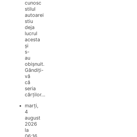
cunosc
stilul
autoarei
stiu
deja
lucrul
acesta
și
s-
au
obișnuit.
Gândiți-
vă
că
seria
cărților…
marți,
4
august
2026
la
06:16