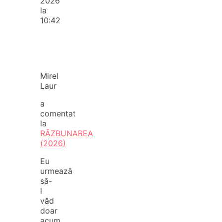
2026
la
10:42
Mirel
Laur
a
comentat
la
RĂZBUNAREA
(2026)
Eu
urmează
să-
l
văd
doar
acum