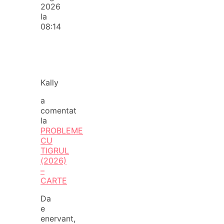
2026
la
08:14
Kally
a
comentat
la
PROBLEME
CU
TIGRUL
(2026)
–
CARTE
Da
e
enervant,