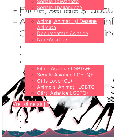
Seriale Taiwaneze
Seriale Thailandeze
DIVERSE
Anime, Animații și Desene
Animate
Documentare Asiatice
Non-Asiatice
CĂRȚI
18+
LGBTQ+
Filme Asiatice LGBTQ+
Seriale Asiatice LGBTQ+
Girls Love (GL)
Anime și Animații LGBTQ+
Cărți Asiatice LGBTQ+
Vrei să ne ajuți?