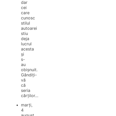
dar
cei
care
cunosc
stilul
autoarei
stiu
deja
lucrul
acesta
și
s-
au
obișnuit.
Gândiți-
vă
că
seria
cărților…
marți,
4
august