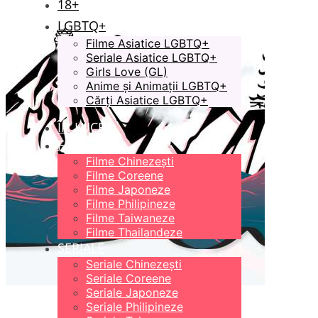
18+
LGBTQ+
Filme Asiatice LGBTQ+
Seriale Asiatice LGBTQ+
Girls Love (GL)
Anime și Animații LGBTQ+
Cărți Asiatice LGBTQ+
ÎN LUCRU
FILME
Filme Chinezești
Filme Coreene
Filme Japoneze
Filme Philipineze
Filme Taiwaneze
Filme Thailandeze
SERIALE
Seriale Chinezești
Seriale Coreene
Seriale Japoneze
Seriale Philipineze