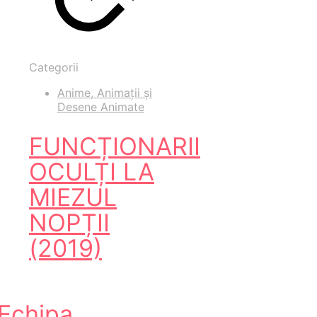
Categorii
Anime, Animații și
Desene Animate
FUNCȚIONARII
OCULȚI LA
MIEZUL
NOPȚII
(2019)
Echipa