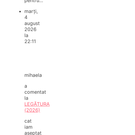
pentru…
marți,
4
august
2026
la
22:11
mihaela
a
comentat
la
LEGĂTURA
(2026)
cat
iam
aseptat