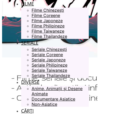
FILME
Filme Chinezești
Filme Coreene
Filme Japoneze
Filme Philipineze
Filme Taiwaneze
Filme Thailandeze
SERIALE
Seriale Chinezești
Seriale Coreene
Seriale Japoneze
Seriale Philipineze
Seriale Taiwaneze
Seriale Thailandeze
DIVERSE
Anime, Animații și Desene
Animate
Documentare Asiatice
Non-Asiatice
CĂRȚI