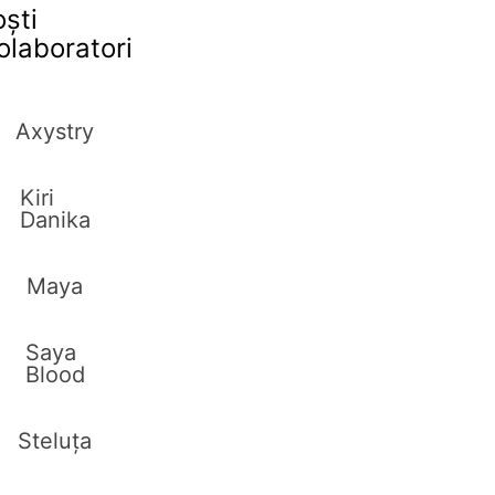
oști
olaboratori
Axystry
Kiri
Danika
Maya
Saya
Blood
Steluța