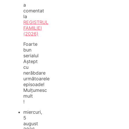
a
comentat
la
REGISTRUL
FAMILIEI
(2026)
Foarte
bun
serialul
Aștept
cu
nerăbdare
următoarele
episoade!
Mulțumesc
mult
!
miercuri,
5
august