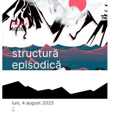
MENIU
MENIU
structură
episodică
luni, 4 august 2025
2