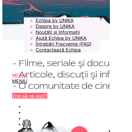
by UNIKA
Echipa by UNIKA
Despre by UNIKA
Noutăți și Informații
Ajută Echipa by UNIKA
Întrebări Frecvente (FAQ)
Contactează Echipa
MENIU
MENIU
Vrei să ne ajuți?