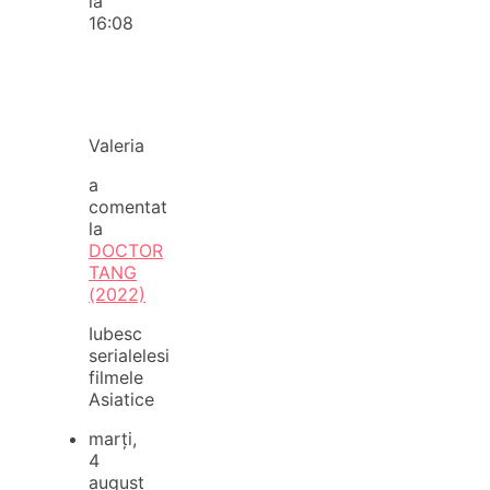
la
16:08
Valeria
a
comentat
la
DOCTOR
TANG
(2022)
Iubesc
serialelesi
filmele
Asiatice
marți,
4
august