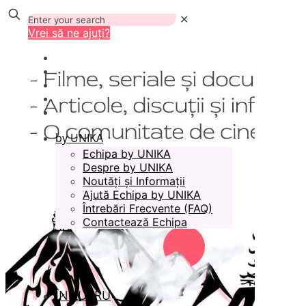
✕
Vrei să ne ajuți?
by UNIKA
Echipa by UNIKA
Despre by UNIKA
Noutăți și Informații
Ajută Echipa by UNIKA
Întrebări Frecvente (FAQ)
Contactează Echipa
ÎN LUCRU